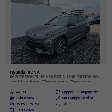
Hyundai KONA
IMPRESSION PLUS HEV DCT N-LINE EDITION BOSE 360 NAVI SHZ
unverbindliche Lieferzeit:
7 Tage
Neuwagen mit Tageszulassung
Fahrzeugnr.
46790
Getriebe
Doppelkupplungsgetriebe (DSG)
Kraftstoff
Hybrid Benzin
Außenfarbe
Dark Knight Pearl NET
Leistung
95 kW (129 PS)
Kilometerstand
10 km
19.09.2025