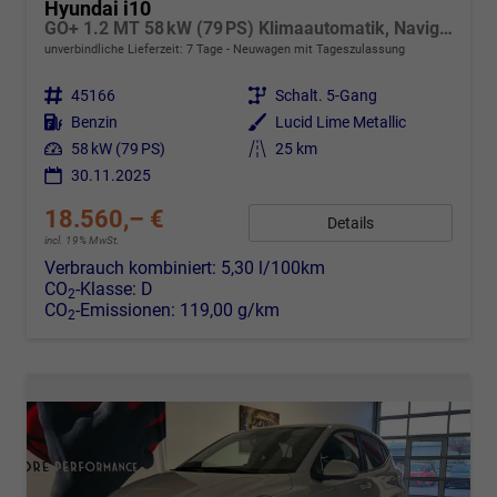
Hyundai i10
GO+ 1.2 MT 58 kW (79 PS) Klimaautomatik, Navigationssystem, Apple CarPlay & Android Auto, Sitzheizung, Lenkradheizung, Einparkhilfe hinten, Rückfahrkamera, Privacy Glass, 15" Leichtmetallfelgen, uvm.
unverbindliche Lieferzeit:
7 Tage
Neuwagen mit Tageszulassung
Fahrzeugnr.
45166
Getriebe
Schalt. 5-Gang
Kraftstoff
Benzin
Außenfarbe
Lucid Lime Metallic
Leistung
58 kW (79 PS)
Kilometerstand
25 km
30.11.2025
18.560,– €
Details
incl. 19% MwSt.
Verbrauch kombiniert:
5,30 l/100km
CO
-Klasse:
D
2
CO
-Emissionen:
119,00 g/km
2