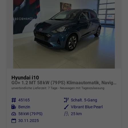
Hyundai i10
GO+ 1.2 MT 58 kW (79 PS) Klimaautomatik, Navigationssystem, Apple CarPlay & Android Auto, Sitzheizung, Lenkradheizung, Einparkhilfe hinten, Rückfahrkamera, Privacy Glass, 15" Leichtmetallfelgen, uvm.
unverbindliche Lieferzeit:
7 Tage
Neuwagen mit Tageszulassung
Fahrzeugnr.
45165
Getriebe
Schalt. 5-Gang
Kraftstoff
Benzin
Außenfarbe
Vibrant Blue Pearl
Leistung
58 kW (79 PS)
Kilometerstand
25 km
30.11.2025