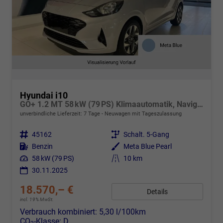
Hyundai i10
GO+ 1.2 MT 58 kW (79 PS) Klimaautomatik, Navigationssystem, Apple CarPlay & Android Auto, Sitzheizung, Lenkradheizung, Einparkhilfe hinten, Rückfahrkamera, Privacy Glass, 15" Leichtmetallfelgen, uvm.
unverbindliche Lieferzeit:
7 Tage
Neuwagen mit Tageszulassung
Fahrzeugnr.
45162
Getriebe
Schalt. 5-Gang
Kraftstoff
Benzin
Außenfarbe
Meta Blue Pearl
Leistung
58 kW (79 PS)
Kilometerstand
10 km
30.11.2025
18.570,– €
Details
incl. 19% MwSt.
Verbrauch kombiniert:
5,30 l/100km
CO
-Klasse:
D