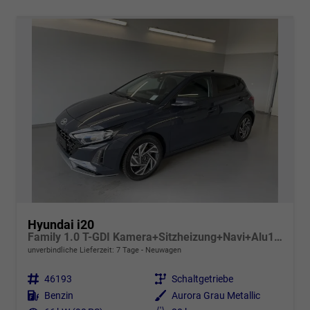
Hyundai i20
Family 1.0 T-GDI Kamera+Sitzheizung+Navi+Alu16+PDC+App-Connect
unverbindliche Lieferzeit:
7 Tage
Neuwagen
Fahrzeugnr.
46193
Getriebe
Schaltgetriebe
Kraftstoff
Benzin
Außenfarbe
Aurora Grau Metallic