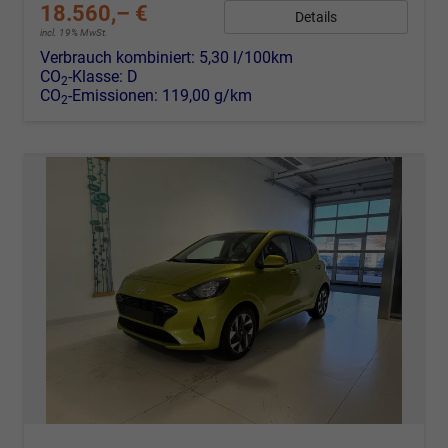
18.560,– €
Details
incl. 19% MwSt.
Verbrauch kombiniert:
5,30 l/100km
CO
-Klasse:
D
2
CO
-Emissionen:
119,00 g/km
2