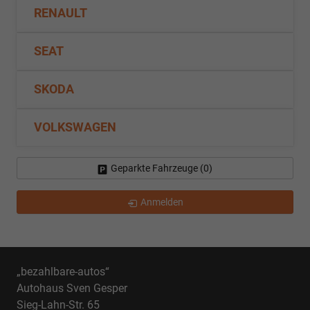
RENAULT
SEAT
SKODA
VOLKSWAGEN
Geparkte Fahrzeuge (
0
)
Anmelden
„bezahlbare-autos“
Autohaus Sven Gesper
Sieg-Lahn-Str. 65