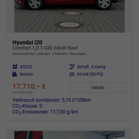
Hyundai i20
Comfort 1,0 T-GDI 66kW Navi
unverbindliche Lieferzeit:
5 Monate
Neuwagen
Fahrzeugnr.
45233
Getriebe
Schalt. 6-Gang
Kraftstoff
Benzin
Leistung
66 kW (90 PS)
17.710,– €
Details
incl. 19% MwSt.
Verbrauch kombiniert:
5,10 l/100km
CO
-Klasse:
D
2
CO
-Emissionen:
117,00 g/km
2