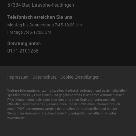
57334 Bad Laasphe-Feudingen
Telefonisch erreichen Sie uns
Montag bis Donnerstags 7:45-18:00 Uhr
Freitags 7:45-17:00 Uhr
Beratung unter:
0171-2101258
Impressum
Datenschutz
Cookie-Einstellungen
Weitere Informationen zum offiziellen Kraftstoffverbrauch und zu den offiziellen
spezifischen CO
-Emissionen und gegebenenfalls zum Stromverbrauch neuer
2
PKW können dem 'Leitfaden über den offiziellen Kraftstoffverbrauch, die
offiziellen spezifischen CO
-Emissionen und den offiziellen Stromverbrauch
2
neuer PKW' entnommen werden, der an allen Verkaufsstellen und bei der
'Deutschen Automobil Treuhand GmbH' unentgeltlich erhältlich ist unter
www.dat.de.