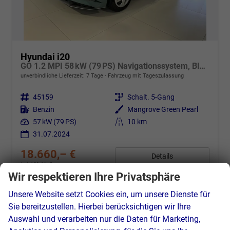
Hyundai i20
GO 1.2 MPI 58 kW (79 PS) Navigationssystem, Bluetooth, DAB, Klimaanlage, Rückfahrkamera, Apple CarPlay, Android Auto, PDC hinten, Sitzheizung, Lenkradheizung, Spurassistent, Tempomat uvm.
unverbindliche Lieferzeit:
7 Tage
Fahrzeug mit Tageszulassung
Fahrzeugnr.
45159
Getriebe
Schalt. 5-Gang
Kraftstoff
Benzin
Außenfarbe
Mangrove Green Pearl
Leistung
57 kW (79 PS)
Kilometerstand
10 km
31.07.2024
18.660,– €
Details
incl. 19% MwSt.
Wir respektieren Ihre Privatsphäre
Verbrauch kombiniert:
5,30 l/100km
CO
-Klasse:
D
2
Unsere Website setzt Cookies ein, um unsere Dienste für
CO
-Emissionen:
121,00 g/km
2
Sie bereitzustellen. Hierbei berücksichtigen wir Ihre
Auswahl und verarbeiten nur die Daten für Marketing,