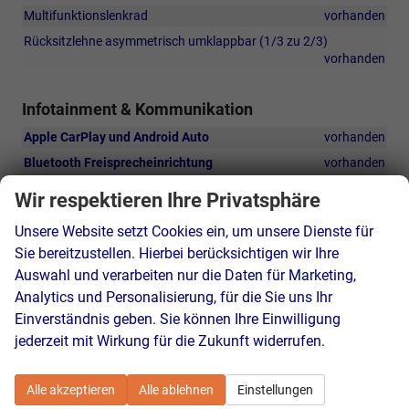
Multifunktionslenkrad
vorhanden
Rücksitzlehne asymmetrisch umklappbar (1/3 zu 2/3)
vorhanden
Infotainment & Kommunikation
Apple CarPlay und Android Auto
vorhanden
Bluetooth Freisprecheinrichtung
vorhanden
Media Display 10" (DAB-Radio, Smartphone-Spiegelung
Wir respektieren Ihre Privatsphäre
kabellos + via USB-Kabel, Bluetooth, 4 Lautsprecher, 10-Zoll-
Touchscreen, kompatibel mit Apple CarPlay und Android Auto
Unsere Website setzt Cookies ein, um unsere Dienste für
u. 1x USB-A)
Detail
vorhanden
Sie bereitzustellen. Hierbei berücksichtigen wir Ihre
Foto
Außentemperaturanzeige
vorhanden
Auswahl und verarbeiten nur die Daten für Marketing,
Bordcomputer
vorhanden
Analytics und Personalisierung, für die Sie uns Ihr
Einverständnis geben. Sie können Ihre Einwilligung
DAB Radio
vorhanden
jederzeit mit Wirkung für die Zukunft widerrufen.
Sicherheit & Assistenz
Alle akzeptieren
Alle ablehnen
Einstellungen
Einparkhilfe hinten
vorhanden