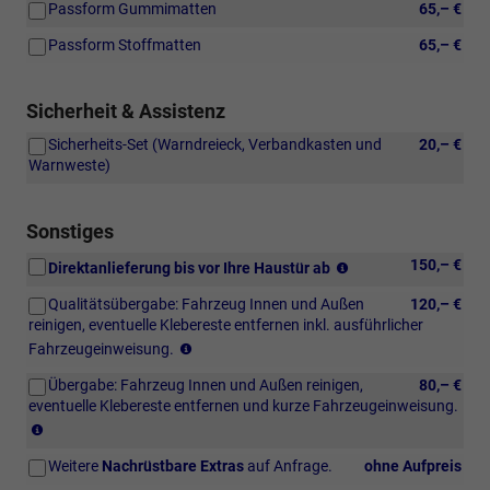
Passform Gummimatten
65,– €
Passform Stoffmatten
65,– €
Sicherheit & Assistenz
Sicherheits-Set (Warndreieck, Verbandkasten und
20,– €
Warnweste)
Sonstiges
Den
150,– €
Direktanlieferung bis vor Ihre Haustür ab
genauen
Qualitätsübergabe: Fahrzeug Innen und Außen
120,– €
Preis
reinigen, eventuelle Klebereste entfernen inkl. ausführlicher
berechnen
nur
wir
Fahrzeugeinweisung.
bedingt
nach
Übergabe: Fahrzeug Innen und Außen reinigen,
80,– €
möglich
PLZ
eventuelle Klebereste entfernen und kurze Fahrzeugeinweisung.
in
und
nur
Verbindung
Transportart
bedingt
mit
individuell
Weitere
Nachrüstbare Extras
auf Anfrage.
ohne Aufpreis
möglich
Direktanlieferung.
auf
in