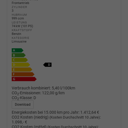
Frontantrieb
ZYLINDER
3
HUBRAUM
999 ccm
LEISTUNG
74 kW (101 PS)
KRAFTSTOFF
Benzin
KATEGORIE
Limousine
Verbrauch kombiniert:
5,40 l/100km
CO
-Emissionen:
122,00 g/km
2
CO
-Klasse:
D
2
Download
Energiekosten bei 15.000 km pro Jahr:
1.412,64 €
CO2 Kosten (niedrig)
:
(Kosten Durchschnitt 10 Jahre)
1.098,- €
CO2 Kosten (mittel)
:
(Kosten Durchschnitt 10 Jahre)