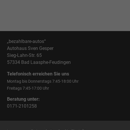
Anfrage
Verbindung
mit
Direktanlieferung.
„bezahlbare-autos“
Autohaus Sven Gesper
Sieg-Lahn-Str. 65
57334 Bad Laasphe-Feudingen
Telefonisch erreichen Sie uns
Montag bis Donnerstags 7:45-18:00 Uhr
Freitags 7:45-17:00 Uhr
Beratung unter:
0171-2101258