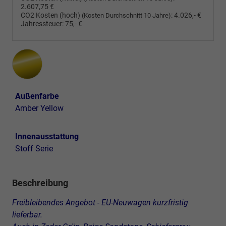
2.607,75 €
CO2 Kosten (hoch)
:
4.026,- €
(Kosten Durchschnitt 10 Jahre)
Jahressteuer:
75,- €
Außenfarbe
Amber Yellow
Innenausstattung
Stoff Serie
Beschreibung
Freibleibendes Angebot - EU-Neuwagen kurzfristig
lieferbar.