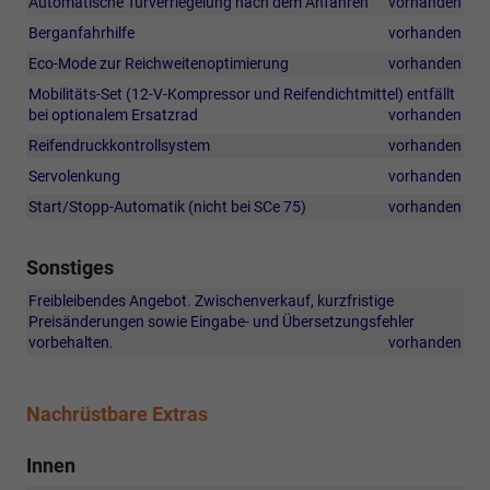
Automatische Türverriegelung nach dem Anfahren
vorhanden
Berganfahrhilfe
vorhanden
Eco-Mode zur Reichweitenoptimierung
vorhanden
Mobilitäts-Set (12-V-Kompressor und Reifendichtmittel) entfällt
bei optionalem Ersatzrad
vorhanden
Reifendruckkontrollsystem
vorhanden
Servolenkung
vorhanden
Start/Stopp-Automatik (nicht bei SCe 75)
vorhanden
Sonstiges
Freibleibendes Angebot. Zwischenverkauf, kurzfristige
Preisänderungen sowie Eingabe- und Übersetzungsfehler
vorbehalten.
vorhanden
Nachrüstbare Extras
Innen