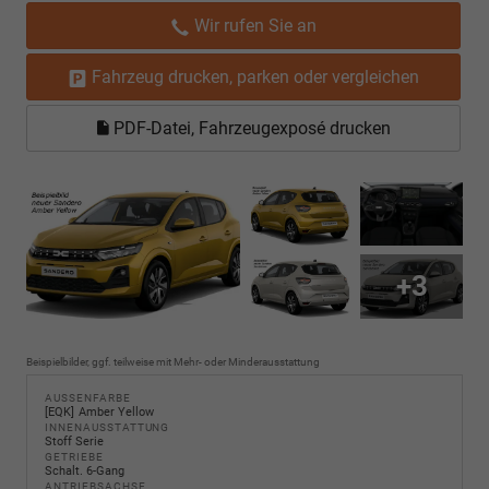
Wir rufen Sie an
Fahrzeug drucken, parken oder vergleichen
PDF-Datei, Fahrzeugexposé drucken
+3
Beispielbilder, ggf. teilweise mit Mehr- oder Minderausstattung
AUSSENFARBE
EQK
Amber Yellow
INNENAUSSTATTUNG
Stoff Serie
GETRIEBE
Schalt. 6-Gang
ANTRIEBSACHSE