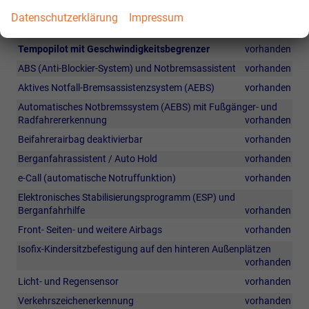
Müdigkeitserkennung
vorhanden
Datenschutzerklärung
Impressum
Spurhalteassistent (LKA)
vorhanden
Tempopilot mit Geschwindigkeitsbegrenzer
vorhanden
ABS (Anti-Blockier-System) und Notbremsassistent
vorhanden
Aktives Notfall-Bremsassistenzsystem (AEBS)
vorhanden
Automatisches Notbremssystem (AEBS) mit Fußgänger- und
Radfahrererkennung
vorhanden
Beifahrerairbag deaktivierbar
vorhanden
Berganfahrassistent / Auto Hold
vorhanden
e-Call (automatische Notruffunktion )
vorhanden
Elektronisches Stabilisierungsprogramm (ESP) und
Berganfahrhilfe
vorhanden
Front- Seiten- und weitere Airbags
vorhanden
Isofix-Kindersitzbefestigung auf den hinteren Außenplätzen
vorhanden
Licht- und Regensensor
vorhanden
Verkehrszeichenerkennung
vorhanden