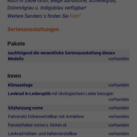
Auch in Zeder-Grün, Beige Sandstone, Schiefergrau,
Dolomitgrau u. Indigoblau verfügbar!
hier!
Weitere Sandero´s finden Sie
Serienausstattungen
Pakete
nachfolgend die wesentliche Serienausstattung dieses
Modells
vorhanden
Innen
Klimaanlage
vorhanden
Lenkrad in Lederoptik
mit ökologischem Leder bezogen
vorhanden
Sitzheizung vorne
vorhanden
Fahrersitz höhenvertellbar mit Armlehne
vorhanden
Fensterheber vorne u. hinten el.
vorhanden
Lenkrad höhen- und tiefenverstellbar
vorhanden