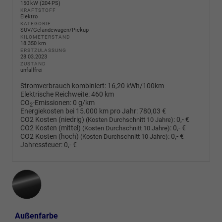
150 kW (204 PS)
KRAFTSTOFF
Elektro
KATEGORIE
SUV/Geländewagen/Pickup
KILOMETERSTAND
18.350 km
ERSTZULASSUNG
28.03.2023
ZUSTAND
unfallfrei
Stromverbrauch kombiniert:
16,20 kWh/100km
Elektrische Reichweite:
460 km
CO
-Emissionen:
0 g/km
2
Energiekosten bei 15.000 km pro Jahr:
780,03 €
CO2 Kosten (niedrig)
:
0,- €
(Kosten Durchschnitt 10 Jahre)
CO2 Kosten (mittel)
:
0,- €
(Kosten Durchschnitt 10 Jahre)
CO2 Kosten (hoch)
:
0,- €
(Kosten Durchschnitt 10 Jahre)
Jahressteuer:
0,- €
Außenfarbe