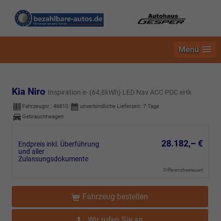
Menü
Kia Niro
Inspiration e- (64,8kWh) LED Nav ACC PDC eHk
Fahrzeugnr.:
46810
unverbindliche Lieferzeit:
7 Tage
Gebrauchtwagen
28.182,– €
Endpreis inkl. Überführung
und aller
Zulassungsdokumente
Differenzbesteuert
Fahrzeug bestellen
Wir rufen Sie an