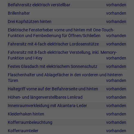
Beifahrersitz elektrisch verstellbar
vorhanden
Brillenhalter
vorhanden
Drei Kopfstützen hinten
vorhanden
Elektrische Fensterheber vorne und hinten mit One-Touch-
Funktion und Fernbedienung für Öffnen/Schließen
vorhanden
Fahrersitz mit 4-fach elektrischer Lordosenstütze
vorhanden
Fahrersitz mit 8-fach elektrischer Verstellung, inkl. Memory-
Funktion und I-Key
vorhanden
Festes Glasdach mit elektrischem Sonnenschutz
vorhanden
Flaschenhalter und Ablagefächer in den vorderen und hinteren
Türen
vorhanden
Haltegriff vorne auf der Beifahrerseite und hinten
vorhanden
Höhen- und längenverstellbares Lenkrad
vorhanden
Innenraumverkleidung mit Alcantara-Leder
vorhanden
Kleiderhaken hinten
vorhanden
Kofferraumbeleuchtung
vorhanden
Kofferraumteiler
vorhanden