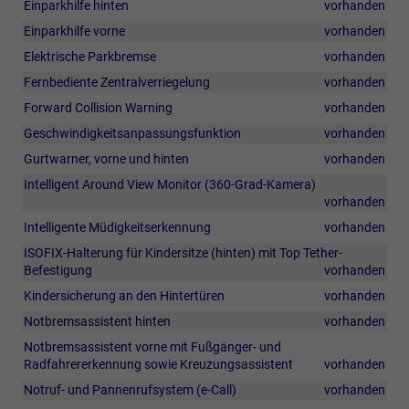
Einparkhilfe hinten
vorhanden
Einparkhilfe vorne
vorhanden
Elektrische Parkbremse
vorhanden
Fernbediente Zentralverriegelung
vorhanden
Forward Collision Warning
vorhanden
Geschwindigkeitsanpassungsfunktion
vorhanden
Gurtwarner, vorne und hinten
vorhanden
Intelligent Around View Monitor (360-Grad-Kamera)
vorhanden
Intelligente Müdigkeitserkennung
vorhanden
ISOFIX-Halterung für Kindersitze (hinten) mit Top Tether-
Befestigung
vorhanden
Kindersicherung an den Hintertüren
vorhanden
Notbremsassistent hinten
vorhanden
Notbremsassistent vorne mit Fußgänger- und
Radfahrererkennung sowie Kreuzungsassistent
vorhanden
Notruf- und Pannenrufsystem (e-Call)
vorhanden