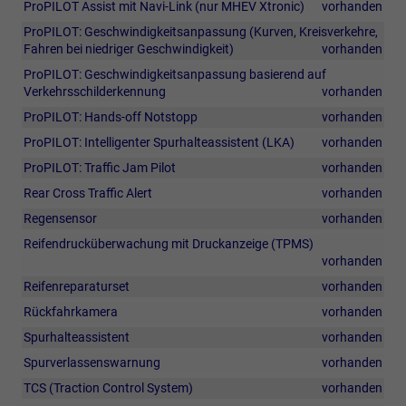
ProPILOT Assist mit Navi-Link (nur MHEV Xtronic)
vorhanden
ProPILOT: Geschwindigkeitsanpassung (Kurven, Kreisverkehre,
Fahren bei niedriger Geschwindigkeit)
vorhanden
ProPILOT: Geschwindigkeitsanpassung basierend auf
Verkehrsschilderkennung
vorhanden
ProPILOT: Hands-off Notstopp
vorhanden
ProPILOT: Intelligenter Spurhalteassistent (LKA)
vorhanden
ProPILOT: Traffic Jam Pilot
vorhanden
Rear Cross Traffic Alert
vorhanden
Regensensor
vorhanden
Reifendrucküberwachung mit Druckanzeige (TPMS)
vorhanden
Reifenreparaturset
vorhanden
Rückfahrkamera
vorhanden
Spurhalteassistent
vorhanden
Spurverlassenswarnung
vorhanden
TCS (Traction Control System)
vorhanden