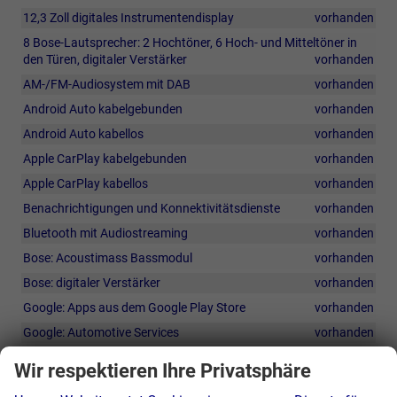
12,3 Zoll digitales Instrumentendisplay
vorhanden
8 Bose-Lautsprecher: 2 Hochtöner, 6 Hoch- und Mitteltöner in
den Türen, digitaler Verstärker
vorhanden
AM-/FM-Audiosystem mit DAB
vorhanden
Android Auto kabelgebunden
vorhanden
Android Auto kabellos
vorhanden
Apple CarPlay kabelgebunden
vorhanden
Apple CarPlay kabellos
vorhanden
Benachrichtigungen und Konnektivitätsdienste
vorhanden
Bluetooth mit Audiostreaming
vorhanden
Bose: Acoustimass Bassmodul
vorhanden
Bose: digitaler Verstärker
vorhanden
Google: Apps aus dem Google Play Store
vorhanden
Google: Automotive Services
vorhanden
Google: Google Assistant (sprachgesteuert)
vorhanden
Wir respektieren Ihre Privatsphäre
Google: Google Maps-Dienste (Suche, Wetter, 3D-Karten, Google