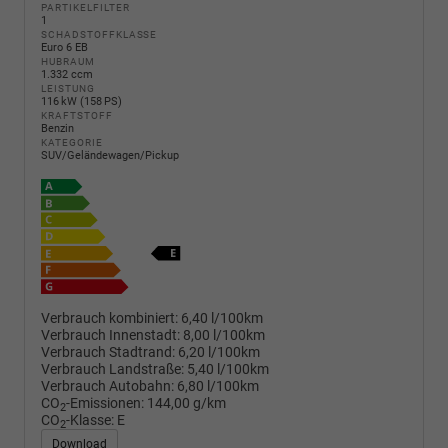
PARTIKELFILTER
1
SCHADSTOFFKLASSE
Euro 6 EB
HUBRAUM
1.332 ccm
LEISTUNG
116 kW (158 PS)
KRAFTSTOFF
Benzin
KATEGORIE
SUV/Geländewagen/Pickup
Verbrauch kombiniert:
6,40 l/100km
Verbrauch Innenstadt:
8,00 l/100km
Verbrauch Stadtrand:
6,20 l/100km
Verbrauch Landstraße:
5,40 l/100km
Verbrauch Autobahn:
6,80 l/100km
CO
-Emissionen:
144,00 g/km
2
CO
-Klasse:
E
2
Download