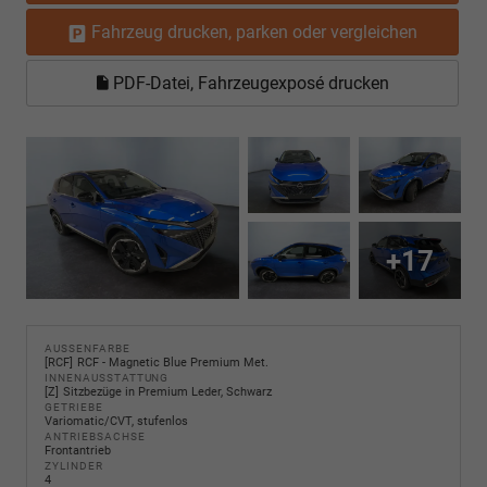
Fahrzeug drucken, parken oder vergleichen
PDF-Datei, Fahrzeugexposé drucken
+17
AUSSENFARBE
RCF
RCF - Magnetic Blue Premium Met.
INNENAUSSTATTUNG
Z
Sitzbezüge in Premium Leder, Schwarz
GETRIEBE
Variomatic/CVT, stufenlos
ANTRIEBSACHSE
Frontantrieb
ZYLINDER
4