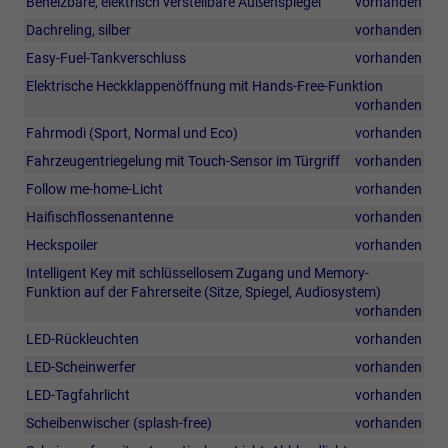
Beheizbare, elektrisch verstellbare Außenspiegel
vorhanden
Dachreling, silber
vorhanden
Easy-Fuel-Tankverschluss
vorhanden
Elektrische Heckklappenöffnung mit Hands-Free-Funktion
vorhanden
Fahrmodi (Sport, Normal und Eco)
vorhanden
Fahrzeugentriegelung mit Touch-Sensor im Türgriff
vorhanden
Follow me-home-Licht
vorhanden
Haifischflossenantenne
vorhanden
Heckspoiler
vorhanden
Intelligent Key mit schlüssellosem Zugang und Memory-
Funktion auf der Fahrerseite (Sitze, Spiegel, Audiosystem)
vorhanden
LED-Rückleuchten
vorhanden
LED-Scheinwerfer
vorhanden
LED-Tagfahrlicht
vorhanden
Scheibenwischer (splash-free)
vorhanden