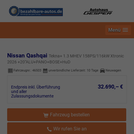
Menü
Nissan Qashqai
Tekna+ 1.3 MHEV 158PS/116kW Xtronic
2026 +20"ALU+PANO+BOSE+HuD
Fahrzeugnr.:
46503
unverbindliche Lieferzeit:
10 Tage
Neuwagen
32.690,– €
Endpreis inkl. Überführung
und aller
Zulassungsdokumente
Fahrzeug bestellen
Wir rufen Sie an