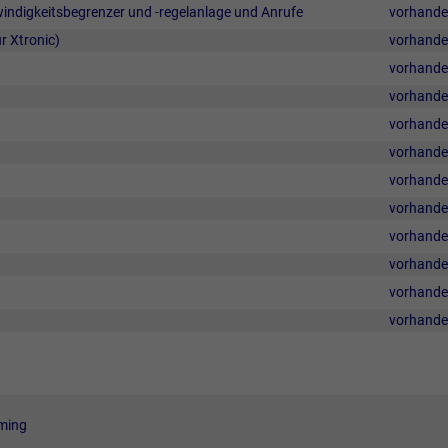
ndigkeitsbegrenzer und -regelanlage und Anrufe
vorhand
r Xtronic)
vorhand
vorhand
vorhand
vorhand
vorhand
vorhand
vorhand
vorhand
vorhand
vorhand
vorhand
aming