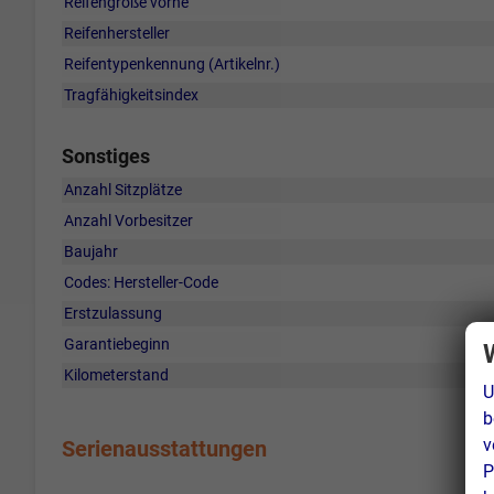
Reifengröße vorne
Reifenhersteller
Reifentypenkennung (Artikelnr.)
Tragfähigkeitsindex
Sonstiges
Anzahl Sitzplätze
Anzahl Vorbesitzer
Baujahr
Codes: Hersteller-Code
Erstzulassung
Garantiebeginn
Kilometerstand
U
b
v
Serienausstattungen
P