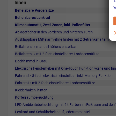
k
Innen
w
Beheizbare Vordersitze
Beheizbares Lenkrad
Klimaautomatik, Zwei-Zonen, inkl. Pollenfilter
Ablagefächer in den vorderen und hinteren Türen
D
Ausklappbare Mittelarmlehne hinten mit 2 Getränkehaltern
Beifahrersitz manuell höhenverstellbar
Beifahrersitz mit 2-fach einstellbarer Lordosenstütze
Dachhimmel in Grau
Elektrische Fensterheber mit One-Touch Funktion vorne und hi
Fahrersitz 8-fach elektrisch einstellbar, inkl. Memory Funktion
Fahrersitz mit 2-fach einstellbarer Lordosenstütze
Kleiderhaken, hinten
Kofferraumbeleuchtung
LED-Ambientebeleuchtung mit 64 Farben im Fußraum und den 
Lenkrad und Schalthebelknauf, lederummantelt