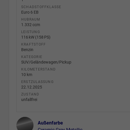
SCHADSTOFFKLASSE
Euro 6 EB
HUBRAUM
1.332 ccm
LEISTUNG
116 kW (158 PS)
KRAFTSTOFF
Benzin
KATEGORIE
SUV/Geländewagen/Pickup
KILOMETERSTAND
10 km
ERSTZULASSUNG
22.12.2025
ZUSTAND
unfallfrei
Außenfarbe
Ceramic Grey Metallic