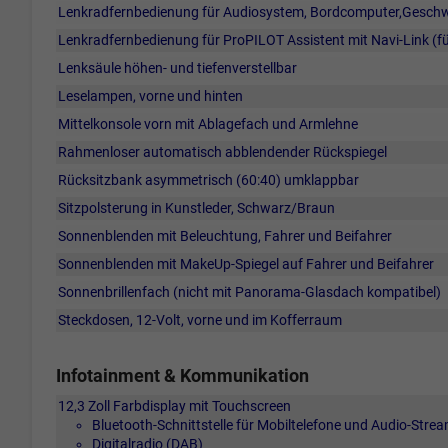
Lenkradfernbedienung für Audiosystem, Bordcomputer,Geschwi
Lenkradfernbedienung für ProPILOT Assistent mit Navi-Link (fü
Lenksäule höhen- und tiefenverstellbar
Leselampen, vorne und hinten
Mittelkonsole vorn mit Ablagefach und Armlehne
Rahmenloser automatisch abblendender Rückspiegel
Rücksitzbank asymmetrisch (60:40) umklappbar
Sitzpolsterung in Kunstleder, Schwarz/Braun
Sonnenblenden mit Beleuchtung, Fahrer und Beifahrer
Sonnenblenden mit MakeUp-Spiegel auf Fahrer und Beifahrer
Sonnenbrillenfach (nicht mit Panorama-Glasdach kompatibel)
Steckdosen, 12-Volt, vorne und im Kofferraum
Infotainment & Kommunikation
12,3 Zoll Farbdisplay mit Touchscreen
Bluetooth-Schnittstelle für Mobiltelefone und Audio-Stre
Digitalradio (DAB)