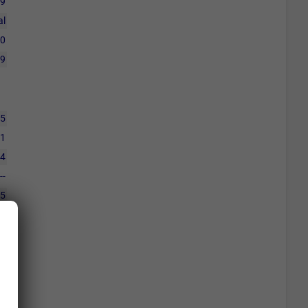
19
al
0
9
5
1
4
--
25
25
0