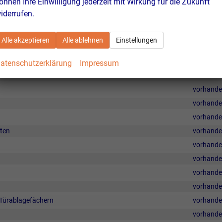
önnen Ihre Einwilligung jederzeit mit Wirkung für die Zukunft
iderrufen.
vorhand
vorhand
Alle akzeptieren
Alle ablehnen
Einstellungen
vorhand
vorhand
atenschutzerklärung
Impressum
vorhand
vorhand
vorhand
vorhand
nten
vorhand
vorhand
vorhand
vorhand
vorhand
Türablagefächern
vorhand
vorhand