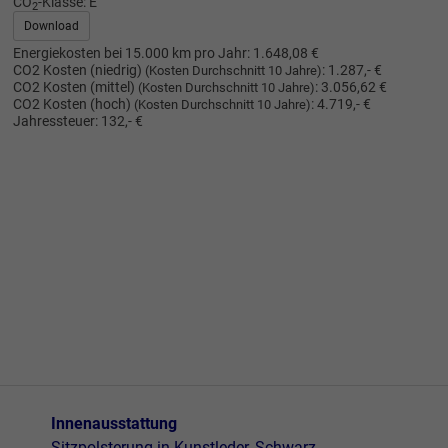
CO
-Klasse:
E
2
Download
Energiekosten bei 15.000 km pro Jahr:
1.648,08 €
CO2 Kosten (niedrig)
:
1.287,- €
(Kosten Durchschnitt 10 Jahre)
CO2 Kosten (mittel)
:
3.056,62 €
(Kosten Durchschnitt 10 Jahre)
CO2 Kosten (hoch)
:
4.719,- €
(Kosten Durchschnitt 10 Jahre)
Jahressteuer:
132,- €
Innenausstattung
Sitzpolsterung in Kunstleder, Schwarz