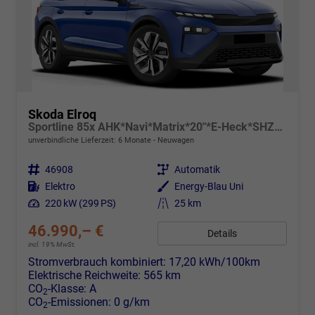
Skoda Elroq
Sportline 85x AHK*Navi*Matrix*20"*E-Heck*SHZ*Kamera*Kessy
unverbindliche Lieferzeit:
6 Monate
Neuwagen
Fahrzeugnr.
46908
Getriebe
Automatik
Kraftstoff
Elektro
Außenfarbe
Energy-Blau Uni
Leistung
220 kW (299 PS)
Kilometerstand
25 km
46.990,– €
Details
incl. 19% MwSt.
Stromverbrauch kombiniert:
17,20 kWh/100km
Elektrische Reichweite:
565 km
CO
-Klasse:
A
2
CO
-Emissionen:
0 g/km
2