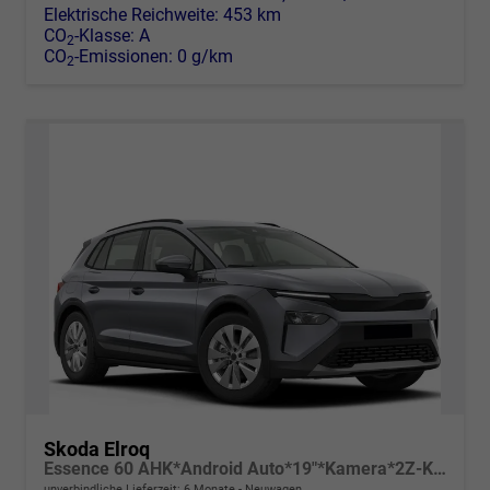
Elektrische Reichweite:
453 km
CO
-Klasse:
A
2
CO
-Emissionen:
0 g/km
2
Skoda Elroq
Essence 60 AHK*Android Auto*19"*Kamera*2Z-Klimaauto*Totwinkel*LED*Tempomat
unverbindliche Lieferzeit:
6 Monate
Neuwagen