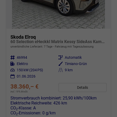
Skoda Elroq
60 Selection eHeckkl Matrix Kessy SideAss Kamera 19Z
unverbindliche Lieferzeit:
7 Tage
Fahrzeug mit Tageszulassung
Fahrzeugnr.
46994
Getriebe
Automatik
Kraftstoff
Elektro
Außenfarbe
Timiano-Grün
Leistung
150 kW (204 PS)
Kilometerstand
9 km
01.06.2026
38.360,– €
Details
incl. 19% MwSt.
Stromverbrauch kombiniert:
25,90 kWh/100km
Elektrische Reichweite:
426 km
CO
-Klasse:
A
2
CO
-Emissionen:
0 g/km
2