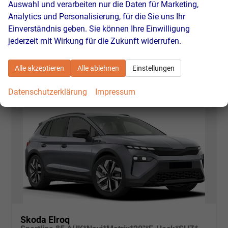
Auswahl und verarbeiten nur die Daten für Marketing,
Stromverbrauch kombiniert:
17,10 kWh/100km
Analytics und Personalisierung, für die Sie uns Ihr
Elektrische Reichweite:
565 km
CO
-Klasse:
A
Einverständnis geben. Sie können Ihre Einwilligung
2
CO
-Emissionen:
0 g/km
2
jederzeit mit Wirkung für die Zukunft widerrufen.
Alle akzeptieren
Alle ablehnen
Einstellungen
Datenschutzerklärung
Impressum
Skoda Elroq