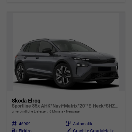
Skoda Elroq
Sportline 85x AHK*Navi*Matrix*20"*E-Heck*SHZ*Kamera*Kessy
unverbindliche Lieferzeit:
6 Monate
Neuwagen
Fahrzeugnr.
46909
Getriebe
Automatik
Kraftstoff
Elektro
Außenfarbe
Graphite-Grau Metallic