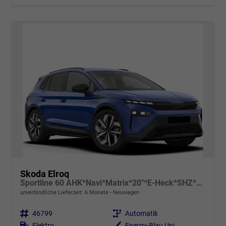
Skoda Elroq
Sportline 60 AHK*Navi*Matrix*20"*E-Heck*SHZ*Kamera*Kessy
unverbindliche Lieferzeit:
6 Monate
Neuwagen
Fahrzeugnr.
46799
Getriebe
Automatik
Kraftstoff
Elektro
Außenfarbe
Energy-Blau Uni