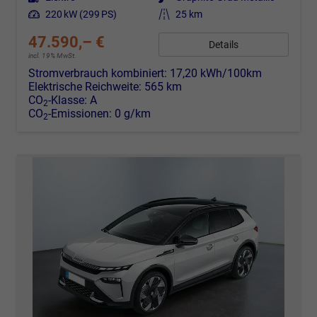
Leistung
220 kW (299 PS)
Kilometerstand
25 km
47.590,– €
Details
incl. 19% MwSt.
Stromverbrauch kombiniert:
17,20 kWh/100km
Elektrische Reichweite:
565 km
CO
-Klasse:
A
2
CO
-Emissionen:
0 g/km
2