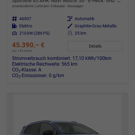
Sportline 85 AHK*Navi*Matrix*20"*E-Heck*SHZ*Kamera*Kessy
unverbindliche Lieferzeit:
6 Monate
Neuwagen
Fahrzeugnr.
46907
Getriebe
Automatik
Kraftstoff
Elektro
Außenfarbe
Graphite-Grau Metallic
Leistung
210 kW (286 PS)
Kilometerstand
25 km
45.390,– €
Details
incl. 19% MwSt.
Stromverbrauch kombiniert:
17,10 kWh/100km
Elektrische Reichweite:
565 km
CO
-Klasse:
A
2
CO
-Emissionen:
0 g/km
2