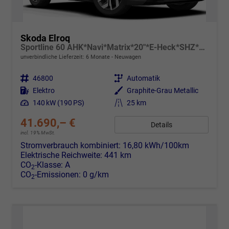
Skoda Elroq
Sportline 60 AHK*Navi*Matrix*20"*E-Heck*SHZ*Kamera*Kessy
unverbindliche Lieferzeit:
6 Monate
Neuwagen
Fahrzeugnr.
46800
Getriebe
Automatik
Kraftstoff
Elektro
Außenfarbe
Graphite-Grau Metallic
Leistung
140 kW (190 PS)
Kilometerstand
25 km
41.690,– €
Details
incl. 19% MwSt.
Stromverbrauch kombiniert:
16,80 kWh/100km
Elektrische Reichweite:
441 km
CO
-Klasse:
A
2
CO
-Emissionen:
0 g/km
2