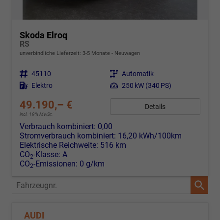
Skoda Elroq
RS
unverbindliche Lieferzeit: 3-5 Monate
Neuwagen
Fahrzeugnr.
45110
Getriebe
Automatik
Kraftstoff
Elektro
Leistung
250 kW (340 PS)
49.190,– €
Details
incl. 19% MwSt.
Verbrauch kombiniert:
0,00
Stromverbrauch kombiniert:
16,20 kWh/100km
Elektrische Reichweite:
516 km
CO
-Klasse:
A
2
CO
-Emissionen:
0 g/km
2
Fahrzeugnr.
AUDI