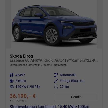
Skoda Elroq
Essence 60 AHK*Android Auto*19"*Kamera*2Z-Klimaauto*Totwinkel*LED*Tempomat
unverbindliche Lieferzeit:
6 Monate
Neuwagen
Fahrzeugnr.
46497
Getriebe
Automatik
Kraftstoff
Elektro
Außenfarbe
Energy-Blau Uni
Leistung
140 kW (190 PS)
Kilometerstand
25 km
36.190,– €
Details
incl. 19% MwSt.
Stromverbrauch kombiniert:
15,40 kWh/100km