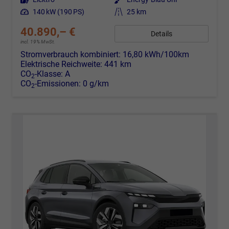
Leistung
140 kW (190 PS)
Kilometerstand
25 km
40.890,– €
Details
incl. 19% MwSt.
Stromverbrauch kombiniert:
16,80 kWh/100km
Elektrische Reichweite:
441 km
CO
-Klasse:
A
2
CO
-Emissionen:
0 g/km
2