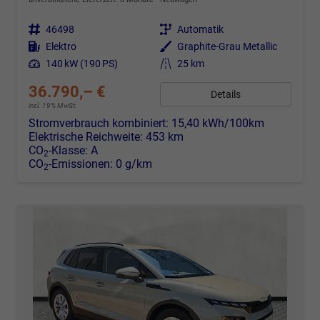
Fahrzeugnr.
46498
Getriebe
Automatik
Kraftstoff
Elektro
Außenfarbe
Graphite-Grau Metallic
Leistung
140 kW (190 PS)
Kilometerstand
25 km
36.790,– €
Details
incl. 19% MwSt.
Stromverbrauch kombiniert:
15,40 kWh/100km
Elektrische Reichweite:
453 km
CO
-Klasse:
A
2
CO
-Emissionen:
0 g/km
2