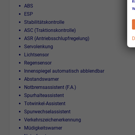
k
ABS
w
ESP
Stabilitätskontrolle
ASC (Traktionskontrolle)
D
ASR (Antriebsschlupfregelung)
Servolenkung
Lichtsensor
Regensensor
Innenspiegel automatisch abblendbar
Abstandswarner
Notbremsassistent (F.A.)
Spurhalteassistent
Totwinkel-Assistent
Spurwechselassistent
Verkehrszeichenerkennung
Müdigkeitswarner