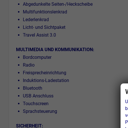
Abgedunkelte Seiten-/Heckscheibe
Multifunktionslenkrad
Lederlenkrad
Licht- und Sichtpaket
Travel Assist 3.0
MULTIMEDIA UND KOMMUNIKATION:
Bordcomputer
Radio
Freisprecheinrichtung
Induktions-Ladestation
Bluetooth
USB Anschluss
U
Touchscreen
b
Sprachsteuerung
v
P
SICHERHEIT: