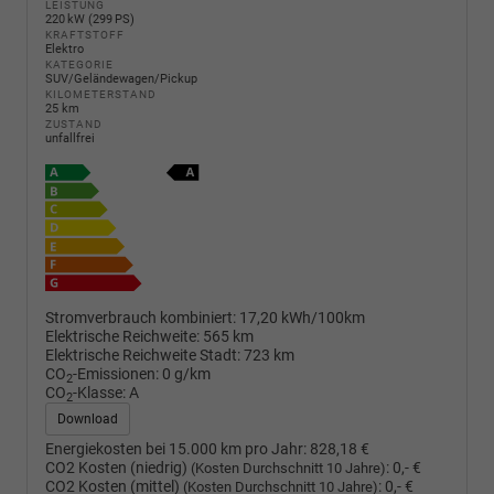
LEISTUNG
220 kW (299 PS)
KRAFTSTOFF
Elektro
KATEGORIE
SUV/Geländewagen/Pickup
KILOMETERSTAND
25 km
ZUSTAND
unfallfrei
Stromverbrauch kombiniert:
17,20 kWh/100km
Elektrische Reichweite:
565 km
Elektrische Reichweite Stadt:
723 km
CO
-Emissionen:
0 g/km
2
CO
-Klasse:
A
2
Download
Energiekosten bei 15.000 km pro Jahr:
828,18 €
CO2 Kosten (niedrig)
:
0,- €
(Kosten Durchschnitt 10 Jahre)
CO2 Kosten (mittel)
:
0,- €
(Kosten Durchschnitt 10 Jahre)