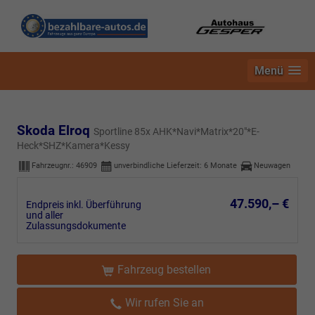
Menü
Skoda Elroq
Sportline 85x AHK*Navi*Matrix*20"*E-
Heck*SHZ*Kamera*Kessy
Fahrzeugnr.:
46909
unverbindliche Lieferzeit:
6 Monate
Neuwagen
47.590,– €
Endpreis inkl. Überführung
und aller
Zulassungsdokumente
Fahrzeug bestellen
Wir rufen Sie an