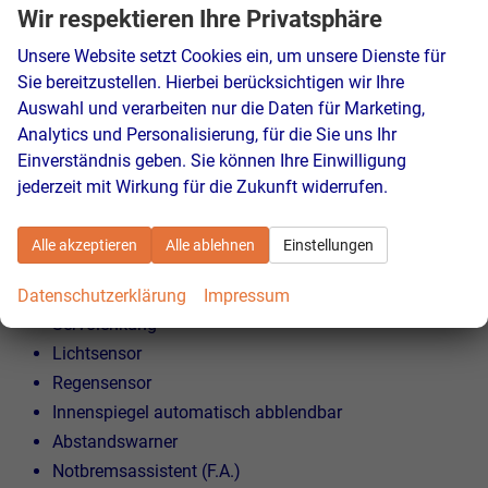
Bluetooth
Wir respektieren Ihre Privatsphäre
USB Anschluss
Unsere Website setzt Cookies ein, um unsere Dienste für
Touchscreen
Sie bereitzustellen. Hierbei berücksichtigen wir Ihre
Sprachsteuerung
Auswahl und verarbeiten nur die Daten für Marketing,
Analytics und Personalisierung, für die Sie uns Ihr
SICHERHEIT:
Einverständnis geben. Sie können Ihre Einwilligung
ABS
jederzeit mit Wirkung für die Zukunft widerrufen.
ESP
Stabilitätskontrolle
Alle akzeptieren
Alle ablehnen
Einstellungen
ASC (Traktionskontrolle)
ASR (Antriebsschlupfregelung)
Datenschutzerklärung
Impressum
Servolenkung
Lichtsensor
Regensensor
Innenspiegel automatisch abblendbar
Abstandswarner
Notbremsassistent (F.A.)