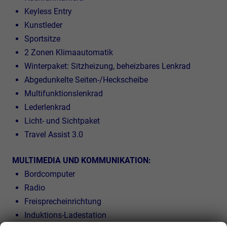
Keyless Entry
Kunstleder
Sportsitze
2 Zonen Klimaautomatik
Winterpaket: Sitzheizung, beheizbares Lenkrad
Abgedunkelte Seiten-/Heckscheibe
Multifunktionslenkrad
Lederlenkrad
Licht- und Sichtpaket
Travel Assist 3.0
MULTIMEDIA UND KOMMUNIKATION:
Bordcomputer
Radio
Freisprecheinrichtung
Induktions-Ladestation