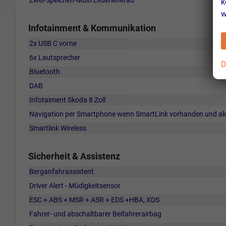
k
w
Infotainment & Kommunikation
2x USB C vorne
6x Lautsprecher
D
Bluetooth
DAB
Infotaiment Skoda 8 Zoll
Navigation per Smartphone wenn SmartLink vorhanden und akti
Smartlink Wireless
Sicherheit & Assistenz
Berganfahrassistent
Driver Alert - Müdigkeitsensor
ESC + ABS + MSR + ASR + EDS +HBA, XDS
Fahrer- und abschaltbarer Beifahrerairbag