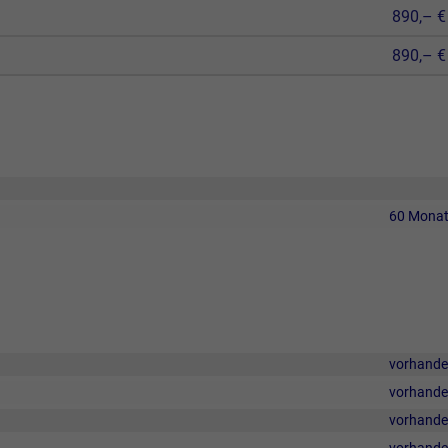
890,– €
890,– €
60 Mona
vorhand
vorhand
vorhand
vorhand