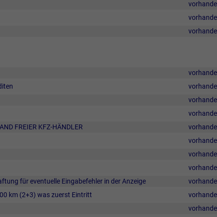
vorhand
vorhand
vorhand
vorhand
diten
vorhand
vorhand
vorhand
BAND FREIER KFZ-HÄNDLER
vorhand
vorhand
vorhand
vorhand
aftung für eventuelle Eingabefehler in der Anzeige
vorhand
00 km (2+3) was zuerst Eintritt
vorhand
vorhand