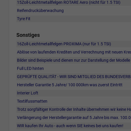
15Zoll-Leichtmetallfelgen ROTARE Aero (nicht für 1.5 TSI)
Reifendrucküberwachung
Tyre Fit
Sonstiges
16Zoll-Leichtmetallfelgen PROXIMA (nur für 1.5 TSI)
Ablöse von laufenden Krediten und Verrechnung mit neuen Kre
Bilder sind Beispiele und dienen nur zur Darstellung der Modelle
Full LED hinten
GEPRÜFTE QUALITÄT - WIR SIND MITGLIED DES BUNDESVER
Hersteller Garantie 5 Jahre/ 100 000km was zuerst Eintritt
Interier Loft
Textilfussmatten
Trotz sorgfältiger Kontrolle der Inhalte übernehmen wir keine H
Verlängerung der Herstellergarantie auf 5 Jahre bis max. 100.0
WIR kaufen Ihr Auto - auch wenn SIE keines bei uns kaufen!