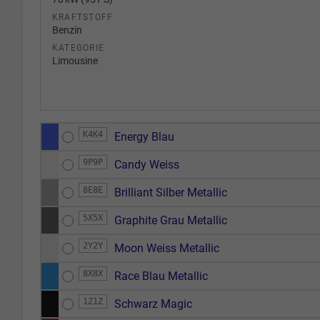
KRAFTSTOFF
Benzin
KATEGORIE
Limousine
K4K4
Energy Blau
9P9P
Candy Weiss
8E8E
Brilliant Silber Metallic
5X5X
Graphite Grau Metallic
2Y2Y
Moon Weiss Metallic
8X8X
Race Blau Metallic
1Z1Z
Schwarz Magic