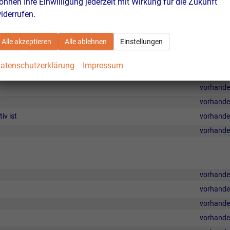
önnen Ihre Einwilligung jederzeit mit Wirkung für die Zukunft
iderrufen.
Alle akzeptieren
Alle ablehnen
Einstellungen
vorhand
vorhand
atenschutzerklärung
Impressum
vorhand
vorhand
vorhand
v ist
vorhand
vorhand
vorhand
vorhand
vorhand
vorhand