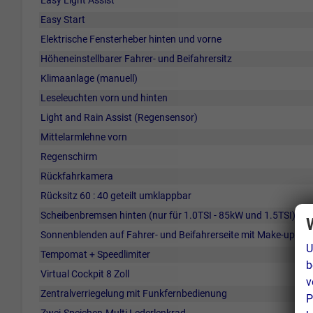
Easy Start
Elektrische Fensterheber hinten und vorne
Höheneinstellbarer Fahrer- und Beifahrersitz
Klimaanlage (manuell)
Leseleuchten vorn und hinten
Light and Rain Assist (Regensensor)
Mittelarmlehne vorn
Regenschirm
Rückfahrkamera
Rücksitz 60 : 40 geteilt umklappbar
Scheibenbremsen hinten (nur für 1.0TSI - 85kW und 1.5TSI)
Sonnenblenden auf Fahrer- und Beifahrerseite mit Make-up-Spi
U
Tempomat + Speedlimiter
b
Virtual Cockpit 8 Zoll
v
Zentralverriegelung mit Funkfernbedienung
P
Zwei-Speichen-Multi Lederlenkrad