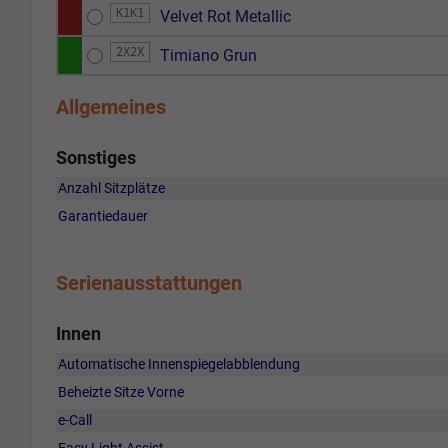
K1K1
Velvet Rot Metallic
2X2X
Timiano Grun
Allgemeines
Sonstiges
Anzahl Sitzplätze
Garantiedauer
Serienausstattungen
Innen
Automatische Innenspiegelabblendung
Beheizte Sitze Vorne
e-Call
Easy Light Assist