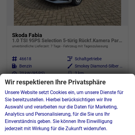
Skoda Fabia
1.0 TSI 95PS Selection 5-türig Rückf.Kamera Parksensoren Sitzheizung Multifunktionslenkrad Klima Skoda-Radio Bluetooth Touchscreen Tempomat Nebelsch. Apple CarPlay + Android Auto
unverbindliche Lieferzeit:
7 Tage
Fahrzeug mit Tageszulassung
Fahrzeugnr.
46618
Getriebe
Schaltgetriebe
Kraftstoff
Benzin
Außenfarbe
Smokey Diamond-Silber Metallic
Leistung
70 kW (95 PS)
Kilometerstand
2 km
23.03.2026
Wir respektieren Ihre Privatsphäre
20.390,– €
Unsere Website setzt Cookies ein, um unsere Dienste für
Details
incl. 19% MwSt.
Sie bereitzustellen. Hierbei berücksichtigen wir Ihre
Verbrauch kombiniert:
5,00 l/100km
Auswahl und verarbeiten nur die Daten für Marketing,
CO
-Klasse:
C
2
Analytics und Personalisierung, für die Sie uns Ihr
CO
-Emissionen:
113,00 g/km
2
Einverständnis geben. Sie können Ihre Einwilligung
jederzeit mit Wirkung für die Zukunft widerrufen.