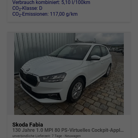
Verbrauch kombiniert:
5,10 l/100km
CO
-Klasse:
D
2
CO
-Emissionen:
117,00 g/km
2
Skoda Fabia
130 Jahre 1.0 MPI 80 PS-Virtuelles Cockpit-AppleCarplay-Android-Auto-LED-Klima-Tempomat-Rückfahrkamera-DAB-SHZ-15" Alu-sofort
unverbindliche Lieferzeit:
7 Tage
Neuwagen