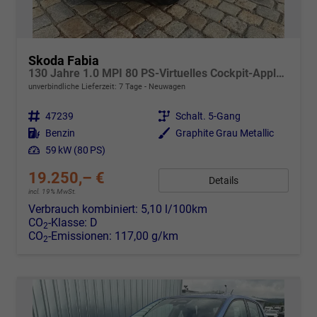
Skoda Fabia
130 Jahre 1.0 MPI 80 PS-Virtuelles Cockpit-AppleCarplay-Android-Auto-LED-Klima-Tempomat-Rückfahrkamera-DAB-SHZ-15" Alu-sofort
unverbindliche Lieferzeit:
7 Tage
Neuwagen
Fahrzeugnr.
47239
Getriebe
Schalt. 5-Gang
Kraftstoff
Benzin
Außenfarbe
Graphite Grau Metallic
Leistung
59 kW (80 PS)
19.250,– €
Details
incl. 19% MwSt.
Verbrauch kombiniert:
5,10 l/100km
CO
-Klasse:
D
2
CO
-Emissionen:
117,00 g/km
2