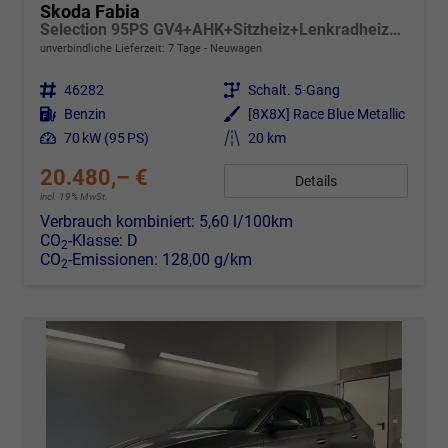
Skoda Fabia
Selection 95PS GV4+AHK+Sitzheiz+Lenkradheiz+Climatronic+Tempomat+PDC
unverbindliche Lieferzeit:
7 Tage
Neuwagen
Fahrzeugnr.
46282
Getriebe
Schalt. 5-Gang
Kraftstoff
Benzin
Außenfarbe
[8X8X] Race Blue Metallic
Leistung
70 kW (95 PS)
Kilometerstand
20 km
20.480,– €
Details
incl. 19% MwSt.
Verbrauch kombiniert:
5,60 l/100km
CO
-Klasse:
D
2
CO
-Emissionen:
128,00 g/km
2