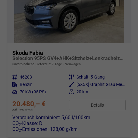
Skoda Fabia
Selection 95PS GV4+AHK+Sitzheiz+Lenkradheiz+Climatronic+Tempomat+PDC
unverbindliche Lieferzeit:
7 Tage
Neuwagen
Fahrzeugnr.
46283
Getriebe
Schalt. 5-Gang
Kraftstoff
Benzin
Außenfarbe
[5X5X] Graphit Grau Metallic
Leistung
70 kW (95 PS)
Kilometerstand
20 km
20.480,– €
Details
incl. 19% MwSt.
Verbrauch kombiniert:
5,60 l/100km
CO
-Klasse:
D
2
CO
-Emissionen:
128,00 g/km
2