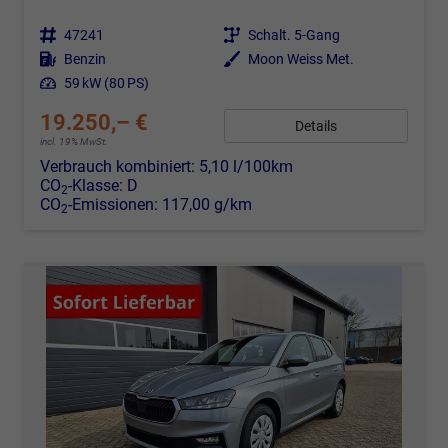
Fahrzeugnr.
47241
Getriebe
Schalt. 5-Gang
Kraftstoff
Benzin
Außenfarbe
Moon Weiss Met.
Leistung
59 kW (80 PS)
19.250,– €
Details
incl. 19% MwSt.
Verbrauch kombiniert:
5,10 l/100km
CO
-Klasse:
D
2
CO
-Emissionen:
117,00 g/km
2