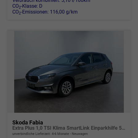
Verbrauch kombiniert:
5,10 l/100km
CO
-Klasse:
D
2
CO
-Emissionen:
116,00 g/km
2
Skoda Fabia
Extra Plus 1,0 TSI Klima SmartLink Einparkhilfe 5J Garantie LED Alu Felgen Kamera Sitzheizung Bluetooth
unverbindliche Lieferzeit: 4-6 Monate
Neuwagen