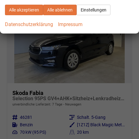
Alle akzeptieren
Alle ablehnen
Einstellungen
Datenschutzerklärung
Impressum
Skoda Fabia
Selection 95PS GV4+AHK+Sitzheiz+Lenkradheiz+Climatronic+Tempomat+PDC
unverbindliche Lieferzeit:
7 Tage
Neuwagen
Fahrzeugnr.
46281
Getriebe
Schalt. 5-Gang
Kraftstoff
Benzin
Außenfarbe
[1Z1Z] Black Magic Metallic
Leistung
70 kW (95 PS)
Kilometerstand
20 km