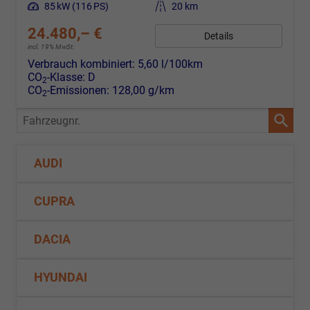
Leistung
85 kW (116 PS)
Kilometerstand
20 km
24.480,– €
Details
incl. 19% MwSt.
Verbrauch kombiniert:
5,60 l/100km
CO
-Klasse:
D
2
CO
-Emissionen:
128,00 g/km
2
Fahrzeugnr.
AUDI
CUPRA
DACIA
HYUNDAI