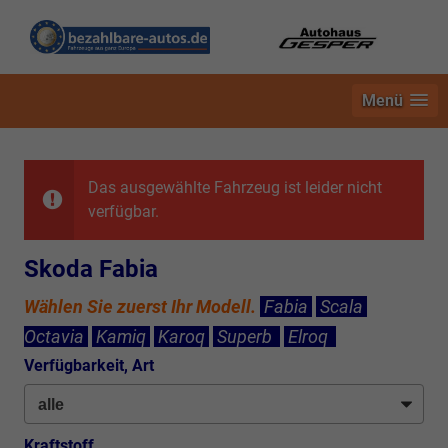
Menü
Das ausgewählte Fahrzeug ist leider nicht
verfügbar.
Skoda Fabia
Wählen Sie zuerst Ihr Modell.
Fabia
Scala
Octavia
Kamiq
Karoq
Superb
Elroq
Verfügbarkeit, Art
Kraftstoff