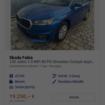
Skoda Fabia
130 Jahre 1.0 MPI 80 PS-Virtuelles Cockpit-AppleCarplay-Android-Auto-LED-Klima-Tempomat-Rückfahrkamera-DAB-SHZ-15" Alu-sofort
unverbindliche Lieferzeit:
7 Tage
Neuwagen
Fahrzeugnr.
47240
Getriebe
Schalt. 5-Gang
Kraftstoff
Benzin
Außenfarbe
Raceblau Metallic
Leistung
59 kW (80 PS)
19.250,– €
Details
incl. 19% MwSt.