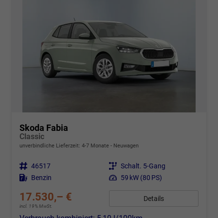
Skoda Fabia
Classic
unverbindliche Lieferzeit: 4-7 Monate
Neuwagen
Fahrzeugnr.
46517
Getriebe
Schalt. 5-Gang
Kraftstoff
Benzin
Leistung
59 kW (80 PS)
17.530,– €
Details
incl. 19% MwSt.