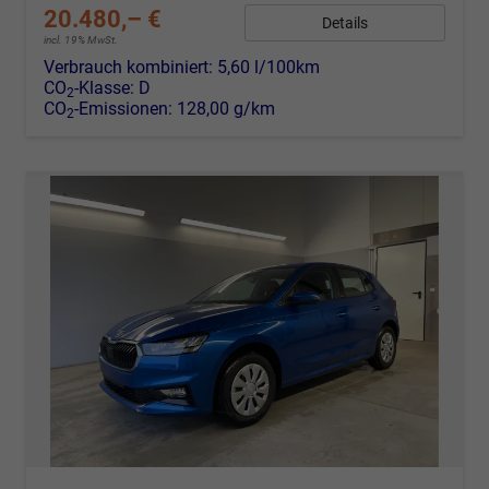
20.480,– €
Details
incl. 19% MwSt.
Verbrauch kombiniert:
5,60 l/100km
CO
-Klasse:
D
2
CO
-Emissionen:
128,00 g/km
2