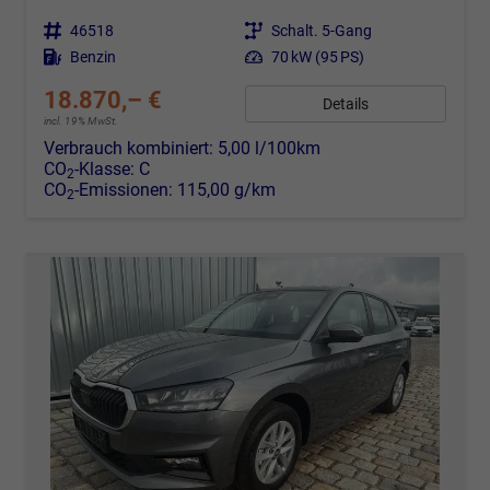
Fahrzeugnr.
46518
Getriebe
Schalt. 5-Gang
Kraftstoff
Benzin
Leistung
70 kW (95 PS)
18.870,– €
Details
incl. 19% MwSt.
Verbrauch kombiniert:
5,00 l/100km
CO
-Klasse:
C
2
CO
-Emissionen:
115,00 g/km
2