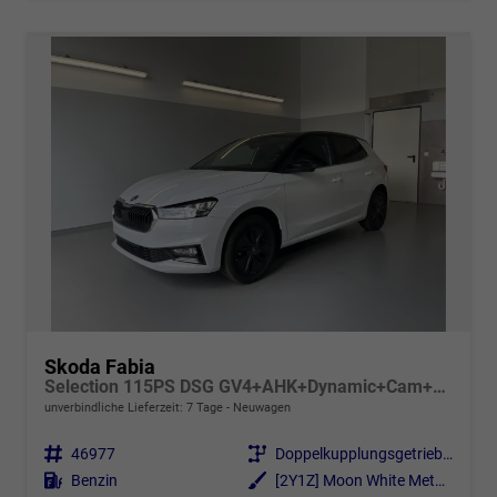
Skoda Fabia
Selection 115PS DSG GV4+AHK+Dynamic+Cam+Kessy+Alu16+Sitzheiz+Climatronic+PDCvohi
unverbindliche Lieferzeit:
7 Tage
Neuwagen
Fahrzeugnr.
46977
Getriebe
Doppelkupplungsgetriebe (DSG)
Kraftstoff
Benzin
Außenfarbe
[2Y1Z] Moon White Metallic / Dach Schwarz