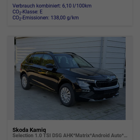
Verbrauch kombiniert:
6,10 l/100km
CO
-Klasse:
E
2
CO
-Emissionen:
138,00 g/km
2
Skoda Kamiq
Selection 1.0 TSI DSG AHK*Matrix*Android Auto*SHZ*Kamera*Keyless*2Z Klimaauto*