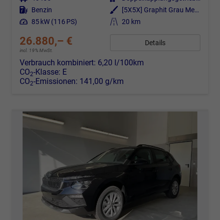
Kraftstoff
Benzin
Außenfarbe
[5X5X] Graphit Grau Metallic
Leistung
85 kW (116 PS)
Kilometerstand
20 km
26.880,– €
Details
incl. 19% MwSt.
Verbrauch kombiniert:
6,20 l/100km
CO
-Klasse:
E
2
CO
-Emissionen:
141,00 g/km
2