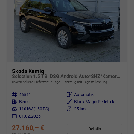
Skoda Kamiq
Selection 1.5 TSI DSG Android Auto*SHZ*Kamera*Keyless*2Z Klimaauto*
unverbindliche Lieferzeit:
7 Tage
Fahrzeug mit Tageszulassung
Fahrzeugnr.
46511
Getriebe
Automatik
Kraftstoff
Benzin
Außenfarbe
Black-Magic Perleffekt
Leistung
110 kW (150 PS)
Kilometerstand
25 km
01.02.2026
27.160,– €
Details
incl. 19% MwSt.