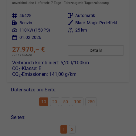
unverbindliche Lieferzeit:
7 Tage
Fahrzeug mit Tageszulassung
Fahrzeugnr.
46428
Getriebe
Automatik
Kraftstoff
Benzin
Außenfarbe
Black-Magic Perleffekt
Leistung
110 kW (150 PS)
Kilometerstand
25 km
01.02.2026
27.970,– €
Details
incl. 19% MwSt.
Verbrauch kombiniert:
6,20 l/100km
CO
-Klasse:
E
2
CO
-Emissionen:
141,00 g/km
2
Datensätze pro Seite:
10
20
50
100
250
Seiten:
1
2