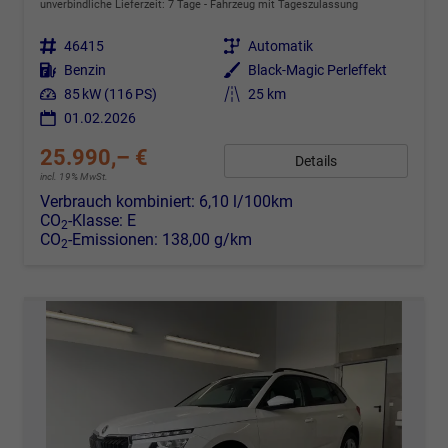
unverbindliche Lieferzeit:
7 Tage
Fahrzeug mit Tageszulassung
Fahrzeugnr.
46415
Getriebe
Automatik
Kraftstoff
Benzin
Außenfarbe
Black-Magic Perleffekt
Leistung
85 kW (116 PS)
Kilometerstand
25 km
01.02.2026
25.990,– €
Details
incl. 19% MwSt.
Verbrauch kombiniert:
6,10 l/100km
CO
-Klasse:
E
2
CO
-Emissionen:
138,00 g/km
2