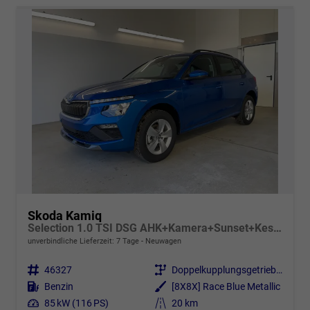
Skoda Kamiq
Selection 1.0 TSI DSG AHK+Kamera+Sunset+Kessy+AppConnect+Sitzheiz+Alu16+GV5
unverbindliche Lieferzeit:
7 Tage
Neuwagen
Fahrzeugnr.
46327
Getriebe
Doppelkupplungsgetriebe (DSG)
Kraftstoff
Benzin
Außenfarbe
[8X8X] Race Blue Metallic
Leistung
85 kW (116 PS)
Kilometerstand
20 km