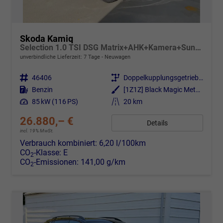
Skoda Kamiq
Selection 1.0 TSI DSG Matrix+AHK+Kamera+Sunset+PDCvohi+Kessy+Sitzheizung+GV4
unverbindliche Lieferzeit:
7 Tage
Neuwagen
Fahrzeugnr.
46406
Getriebe
Doppelkupplungsgetriebe (DSG)
Kraftstoff
Benzin
Außenfarbe
[1Z1Z] Black Magic Metallic
Leistung
85 kW (116 PS)
Kilometerstand
20 km
26.880,– €
Details
incl. 19% MwSt.
Verbrauch kombiniert:
6,20 l/100km
CO
-Klasse:
E
2
CO
-Emissionen:
141,00 g/km
2