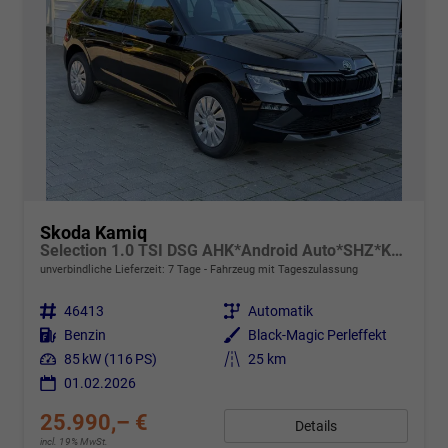
Skoda Kamiq
Selection 1.0 TSI DSG AHK*Android Auto*SHZ*Kamera*Keyless*2Z Klimaauto*
unverbindliche Lieferzeit:
7 Tage
Fahrzeug mit Tageszulassung
Fahrzeugnr.
46413
Getriebe
Automatik
Kraftstoff
Benzin
Außenfarbe
Black-Magic Perleffekt
Leistung
85 kW (116 PS)
Kilometerstand
25 km
01.02.2026
25.990,– €
Details
incl. 19% MwSt.