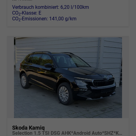
Verbrauch kombiniert:
6,20 l/100km
CO
-Klasse:
E
2
CO
-Emissionen:
141,00 g/km
2
Skoda Kamiq
Selection 1.5 TSI DSG AHK*Android Auto*SHZ*Kamera*Keyless*2Z Klimaauto*