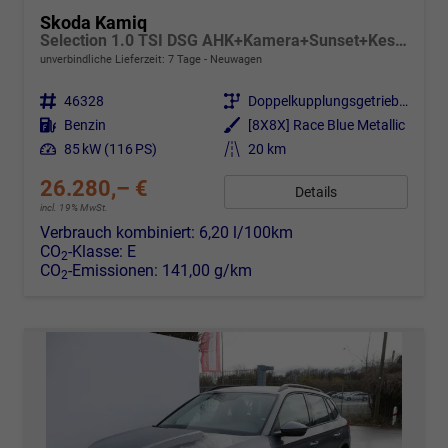
Skoda Kamiq
Selection 1.0 TSI DSG AHK+Kamera+Sunset+Kessy+AppConnect+Sitzheiz+Alu16+GV5
unverbindliche Lieferzeit:
7 Tage
Neuwagen
Fahrzeugnr.
46328
Getriebe
Doppelkupplungsgetriebe (DSG)
Kraftstoff
Benzin
Außenfarbe
[8X8X] Race Blue Metallic
Leistung
85 kW (116 PS)
Kilometerstand
20 km
26.280,– €
Details
incl. 19% MwSt.
Verbrauch kombiniert:
6,20 l/100km
CO
-Klasse:
E
2
CO
-Emissionen:
141,00 g/km
2