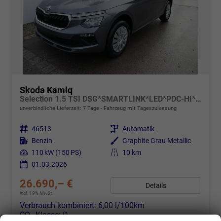
Skoda Kamiq
Selection 1.5 TSI DSG*SMARTLINK*LED*PDC-HI*TEMPOMAT*SHZ*KLIMA
unverbindliche Lieferzeit:
7 Tage
Fahrzeug mit Tageszulassung
Fahrzeugnr.
46513
Getriebe
Automatik
Kraftstoff
Benzin
Außenfarbe
Graphite Grau Metallic
Leistung
110 kW (150 PS)
Kilometerstand
10 km
01.03.2026
26.690,– €
Details
incl. 19% MwSt.
Verbrauch kombiniert:
6,00 l/100km
CO
-Klasse:
D
2