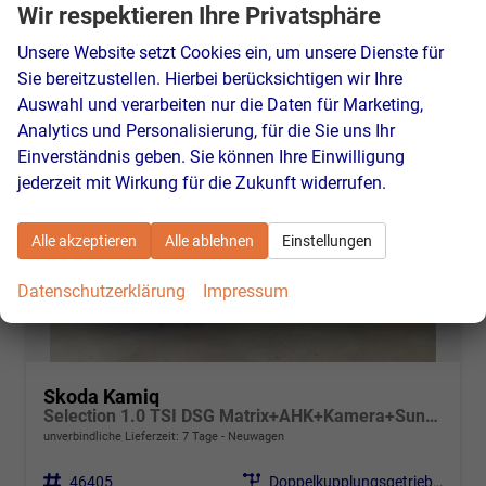
CO
-Emissionen:
131,00 g/km
Wir respektieren Ihre Privatsphäre
2
Unsere Website setzt Cookies ein, um unsere Dienste für
Sie bereitzustellen. Hierbei berücksichtigen wir Ihre
Auswahl und verarbeiten nur die Daten für Marketing,
Analytics und Personalisierung, für die Sie uns Ihr
Einverständnis geben. Sie können Ihre Einwilligung
jederzeit mit Wirkung für die Zukunft widerrufen.
Alle akzeptieren
Alle ablehnen
Einstellungen
Datenschutzerklärung
Impressum
Skoda Kamiq
Selection 1.0 TSI DSG Matrix+AHK+Kamera+Sunset+PDCvohi+Kessy+Sitzheizung+GV4
unverbindliche Lieferzeit:
7 Tage
Neuwagen
Fahrzeugnr.
46405
Getriebe
Doppelkupplungsgetriebe (DSG)