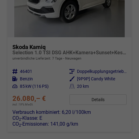
Skoda Kamiq
Selection 1.0 TSI DSG AHK+Kamera+Sunset+Kessy+AppConnect+Sitzheiz+Alu16+GV5
unverbindliche Lieferzeit:
7 Tage
Neuwagen
Fahrzeugnr.
46401
Getriebe
Doppelkupplungsgetriebe (DSG)
Kraftstoff
Benzin
Außenfarbe
[9P9P] Candy White
Leistung
85 kW (116 PS)
Kilometerstand
20 km
26.080,– €
Details
incl. 19% MwSt.
Verbrauch kombiniert:
6,20 l/100km
CO
-Klasse:
E
2
CO
-Emissionen:
141,00 g/km
2