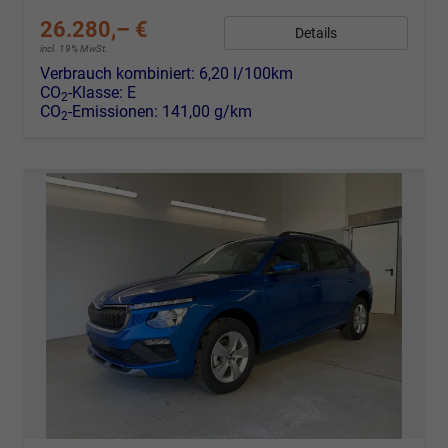
26.280,– €
Details
incl. 19% MwSt.
Verbrauch kombiniert:
6,20 l/100km
CO
-Klasse:
E
2
CO
-Emissionen:
141,00 g/km
2