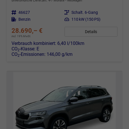
unverbindliche Lieferzeit: 4-7 Monate
Neuwagen
Fahrzeugnr.
46627
Getriebe
Schalt. 6-Gang
Kraftstoff
Benzin
Leistung
110 kW (150 PS)
28.690,– €
Details
incl. 19% MwSt.
Verbrauch kombiniert:
6,40 l/100km
CO
-Klasse:
E
2
CO
-Emissionen:
146,00 g/km
2