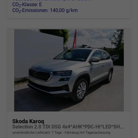
CO
-Klasse:
E
2
CO
-Emissionen:
140,00 g/km
2
Skoda Karoq
Selection 2.0 TDI DSG 4x4*AHK*PDC-HI*LED*SHZ*SMARTLINK*TEMPOMAT
unverbindliche Lieferzeit:
7 Tage
Fahrzeug mit Tageszulassung