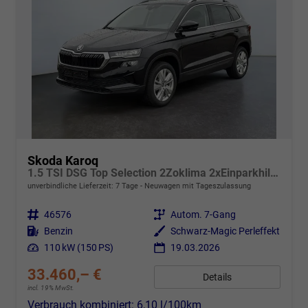
Skoda Karoq
1.5 TSI DSG Top Selection 2Zoklima 2xEinparkhilfe AHK Kamera Sitzheizung beheiztes Lenkrad
unverbindliche Lieferzeit:
7 Tage
Neuwagen mit Tageszulassung
Fahrzeugnr.
46576
Getriebe
Autom. 7-Gang
Kraftstoff
Benzin
Außenfarbe
Schwarz-Magic Perleffekt
Leistung
110 kW (150 PS)
19.03.2026
33.460,– €
Details
incl. 19% MwSt.
Verbrauch kombiniert:
6,10 l/100km