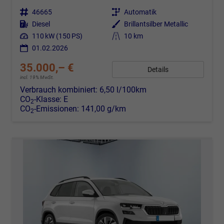
Fahrzeugnr.
46665
Getriebe
Automatik
Kraftstoff
Diesel
Außenfarbe
Brillantsilber Metallic
Leistung
110 kW (150 PS)
Kilometerstand
10 km
01.02.2026
35.000,– €
Details
incl. 19% MwSt.
Verbrauch kombiniert:
6,50 l/100km
CO
-Klasse:
E
2
CO
-Emissionen:
141,00 g/km
2