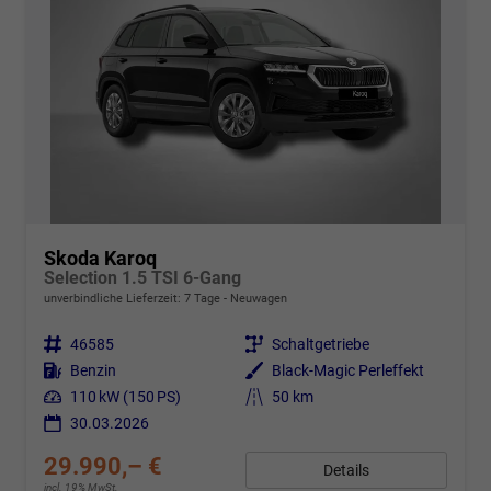
Skoda Karoq
Selection 1.5 TSI 6-Gang
unverbindliche Lieferzeit:
7 Tage
Neuwagen
Fahrzeugnr.
46585
Getriebe
Schaltgetriebe
Kraftstoff
Benzin
Außenfarbe
Black-Magic Perleffekt
Leistung
110 kW (150 PS)
Kilometerstand
50 km
30.03.2026
29.990,– €
Details
incl. 19% MwSt.