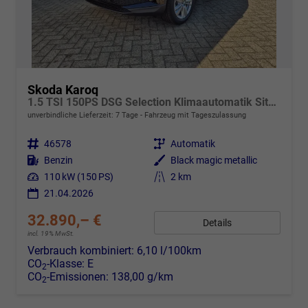
Skoda Karoq
1.5 TSI 150PS DSG Selection Klimaautomatik Sitzheizung Lenkradheizung ACC PDC v+h Rückf.Kamera abg.Scheiben Apple CarPlay Android Auto 17"LM
unverbindliche Lieferzeit:
7 Tage
Fahrzeug mit Tageszulassung
Fahrzeugnr.
46578
Getriebe
Automatik
Kraftstoff
Benzin
Außenfarbe
Black magic metallic
Leistung
110 kW (150 PS)
Kilometerstand
2 km
21.04.2026
32.890,– €
Details
incl. 19% MwSt.
Verbrauch kombiniert:
6,10 l/100km
CO
-Klasse:
E
2
CO
-Emissionen:
138,00 g/km
2