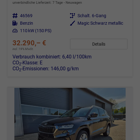
unverbindliche Lieferzeit:
7 Tage
Neuwagen
Fahrzeugnr.
46569
Getriebe
Schalt. 6-Gang
Kraftstoff
Benzin
Außenfarbe
Magic Schwarz metallic
Leistung
110 kW (150 PS)
32.290,– €
Details
incl. 19% MwSt.
Verbrauch kombiniert:
6,40 l/100km
CO
-Klasse:
E
2
CO
-Emissionen:
146,00 g/km
2