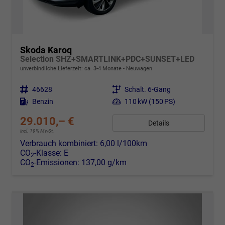
Skoda Karoq
Selection SHZ+SMARTLINK+PDC+SUNSET+LED
unverbindliche Lieferzeit: ca. 3-4 Monate
Neuwagen
Fahrzeugnr.
46628
Getriebe
Schalt. 6-Gang
Kraftstoff
Benzin
Leistung
110 kW (150 PS)
29.010,– €
Details
incl. 19% MwSt.
Verbrauch kombiniert:
6,00 l/100km
CO
-Klasse:
E
2
CO
-Emissionen:
137,00 g/km
2