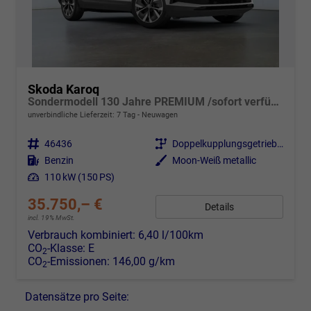
Skoda Karoq
Sondermodell 130 Jahre PREMIUM /sofort verfügbar
unverbindliche Lieferzeit: 7 Tag
Neuwagen
Fahrzeugnr.
46436
Getriebe
Doppelkupplungsgetriebe (DSG)
Kraftstoff
Benzin
Außenfarbe
Moon-Weiß metallic
Leistung
110 kW (150 PS)
35.750,– €
Details
incl. 19% MwSt.
Verbrauch kombiniert:
6,40 l/100km
CO
-Klasse:
E
2
CO
-Emissionen:
146,00 g/km
2
Datensätze pro Seite: