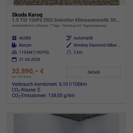
Skoda Karoq
1.5 TSI 150PS DSG Selection Klimaautomatik Sitzheizung Lenkradheizung ACC PDC v+h Rückf.Kamera abg.Scheiben Apple CarPlay Android Auto 17"LM
unverbindliche Lieferzeit:
7 Tage
Fahrzeug mit Tageszulassung
Fahrzeugnr.
46580
Getriebe
Automatik
Kraftstoff
Benzin
Außenfarbe
Smokey Diamond-Silber Metallic
Leistung
110 kW (150 PS)
Kilometerstand
2 km
21.04.2026
32.890,– €
Details
incl. 19% MwSt.
Verbrauch kombiniert:
6,10 l/100km
CO
-Klasse:
E
2
CO
-Emissionen:
138,00 g/km
2