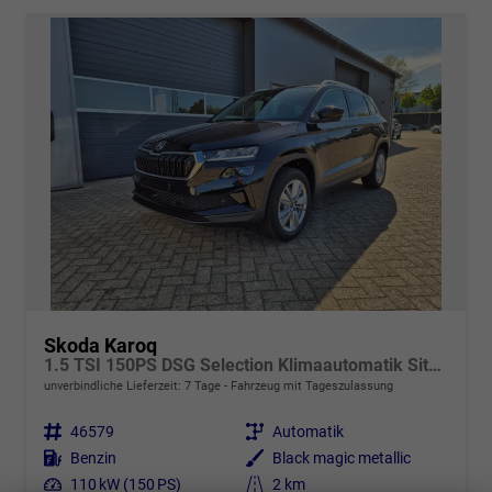
Skoda Karoq
1.5 TSI 150PS DSG Selection Klimaautomatik Sitzheizung Lenkradheizung ACC PDC v+h Rückf.Kamera abg.Scheiben Apple CarPlay Android Auto 17"LM
unverbindliche Lieferzeit:
7 Tage
Fahrzeug mit Tageszulassung
Fahrzeugnr.
46579
Getriebe
Automatik
Kraftstoff
Benzin
Außenfarbe
Black magic metallic
Leistung
110 kW (150 PS)
Kilometerstand
2 km