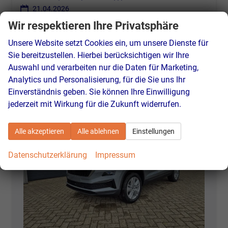
21.04.2026
Wir respektieren Ihre Privatsphäre
32.890,– €
Details
incl. 19% MwSt.
Unsere Website setzt Cookies ein, um unsere Dienste für
Verbrauch kombiniert:
6,10 l/100km
Sie bereitzustellen. Hierbei berücksichtigen wir Ihre
CO
-Klasse:
E
2
Auswahl und verarbeiten nur die Daten für Marketing,
CO
-Emissionen:
138,00 g/km
2
Analytics und Personalisierung, für die Sie uns Ihr
Einverständnis geben. Sie können Ihre Einwilligung
jederzeit mit Wirkung für die Zukunft widerrufen.
Alle akzeptieren
Alle ablehnen
Einstellungen
Datenschutzerklärung
Impressum