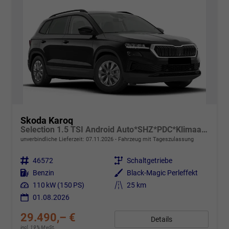
Skoda Karoq
Selection 1.5 TSI Android Auto*SHZ*PDC*Klimaauto*SUNSET*LED
unverbindliche Lieferzeit:
07.11.2026
Fahrzeug mit Tageszulassung
Fahrzeugnr.
46572
Getriebe
Schaltgetriebe
Kraftstoff
Benzin
Außenfarbe
Black-Magic Perleffekt
Leistung
110 kW (150 PS)
Kilometerstand
25 km
01.08.2026
29.490,– €
Details
incl. 19% MwSt.