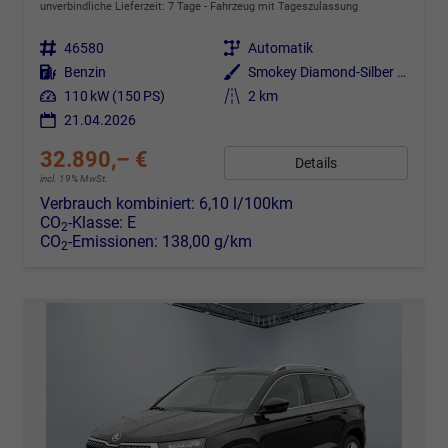
unverbindliche Lieferzeit:
7 Tage
Fahrzeug mit Tageszulassung
Fahrzeugnr.
46580
Getriebe
Automatik
Kraftstoff
Benzin
Außenfarbe
Smokey Diamond-Silber Metallic
Leistung
110 kW (150 PS)
Kilometerstand
2 km
21.04.2026
32.890,– €
Details
incl. 19% MwSt.
Verbrauch kombiniert:
6,10 l/100km
CO
-Klasse:
E
2
CO
-Emissionen:
138,00 g/km
2