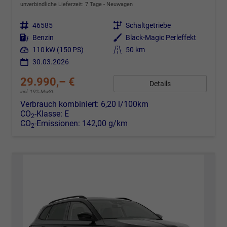
unverbindliche Lieferzeit:
7 Tage
Neuwagen
Fahrzeugnr.
46585
Getriebe
Schaltgetriebe
Kraftstoff
Benzin
Außenfarbe
Black-Magic Perleffekt
Leistung
110 kW (150 PS)
Kilometerstand
50 km
30.03.2026
29.990,– €
Details
incl. 19% MwSt.
Verbrauch kombiniert:
6,20 l/100km
CO
-Klasse:
E
2
CO
-Emissionen:
142,00 g/km
2