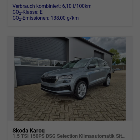
Verbrauch kombiniert:
6,10 l/100km
CO
-Klasse:
E
2
CO
-Emissionen:
138,00 g/km
2
Skoda Karoq
1.5 TSI 150PS DSG Selection Klimaautomatik Sitzheizung Lenkradheizung ACC PDC v+h Rückf.Kamera abg.Scheiben Apple CarPlay Android Auto 17"LM