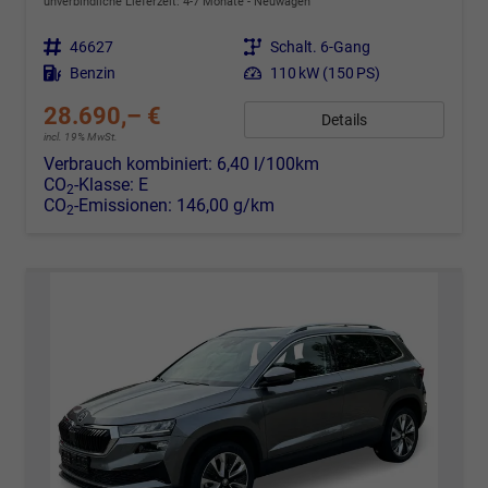
unverbindliche Lieferzeit: 4-7 Monate
Neuwagen
Fahrzeugnr.
46627
Getriebe
Schalt. 6-Gang
Kraftstoff
Benzin
Leistung
110 kW (150 PS)
28.690,– €
Details
incl. 19% MwSt.
Verbrauch kombiniert:
6,40 l/100km
CO
-Klasse:
E
2
CO
-Emissionen:
146,00 g/km
2