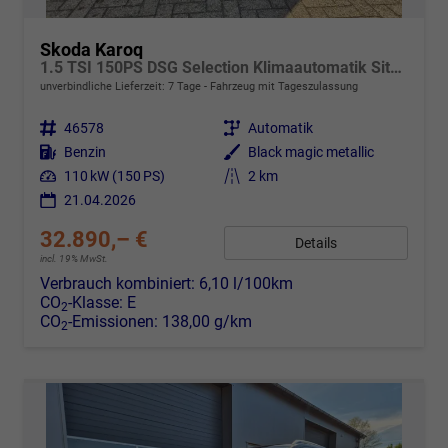
Skoda Karoq
1.5 TSI 150PS DSG Selection Klimaautomatik Sitzheizung Lenkradheizung ACC PDC v+h Rückf.Kamera abg.Scheiben Apple CarPlay Android Auto 17"LM
unverbindliche Lieferzeit:
7 Tage
Fahrzeug mit Tageszulassung
Fahrzeugnr.
46578
Getriebe
Automatik
Kraftstoff
Benzin
Außenfarbe
Black magic metallic
Leistung
110 kW (150 PS)
Kilometerstand
2 km
21.04.2026
32.890,– €
Details
incl. 19% MwSt.
Verbrauch kombiniert:
6,10 l/100km
CO
-Klasse:
E
2
CO
-Emissionen:
138,00 g/km
2