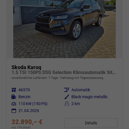
Skoda Karoq
1.5 TSI 150PS DSG Selection Klimaautomatik Sitzheizung Lenkradheizung ACC PDC v+h Rückf.Kamera abg.Scheiben Apple CarPlay Android Auto 17"LM
unverbindliche Lieferzeit:
7 Tage
Fahrzeug mit Tageszulassung
Fahrzeugnr.
46579
Getriebe
Automatik
Kraftstoff
Benzin
Außenfarbe
Black magic metallic
Leistung
110 kW (150 PS)
Kilometerstand
2 km
21.04.2026
32.890,– €
Details
incl. 19% MwSt.