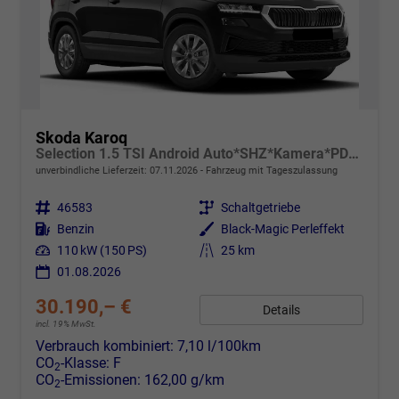
Skoda Karoq
Selection 1.5 TSI Android Auto*SHZ*Kamera*PDC v/h*Klimaauto*SUNSET*LED
unverbindliche Lieferzeit:
07.11.2026
Fahrzeug mit Tageszulassung
Fahrzeugnr.
46583
Getriebe
Schaltgetriebe
Kraftstoff
Benzin
Außenfarbe
Black-Magic Perleffekt
Leistung
110 kW (150 PS)
Kilometerstand
25 km
01.08.2026
30.190,– €
Details
incl. 19% MwSt.
Verbrauch kombiniert:
7,10 l/100km
CO
-Klasse:
F
2
CO
-Emissionen:
162,00 g/km
2