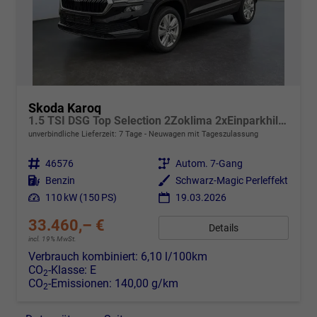
Skoda Karoq
1.5 TSI DSG Top Selection 2Zoklima 2xEinparkhilfe AHK Kamera Sitzheizung beheiztes Lenkrad
unverbindliche Lieferzeit:
7 Tage
Neuwagen mit Tageszulassung
Fahrzeugnr.
46576
Getriebe
Autom. 7-Gang
Kraftstoff
Benzin
Außenfarbe
Schwarz-Magic Perleffekt
Leistung
110 kW (150 PS)
19.03.2026
33.460,– €
Details
incl. 19% MwSt.
Verbrauch kombiniert:
6,10 l/100km
CO
-Klasse:
E
2
CO
-Emissionen:
140,00 g/km
2