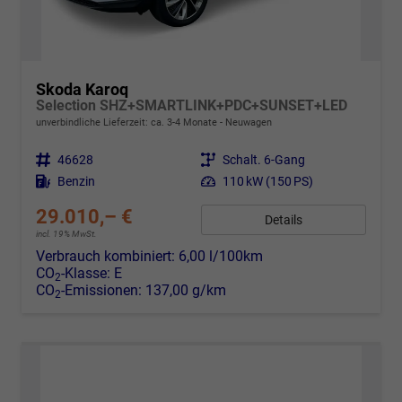
Skoda Karoq
Selection SHZ+SMARTLINK+PDC+SUNSET+LED
unverbindliche Lieferzeit: ca. 3-4 Monate
Neuwagen
Fahrzeugnr.
46628
Getriebe
Schalt. 6-Gang
Kraftstoff
Benzin
Leistung
110 kW (150 PS)
29.010,– €
Details
incl. 19% MwSt.
Verbrauch kombiniert:
6,00 l/100km
CO
-Klasse:
E
2
CO
-Emissionen:
137,00 g/km
2