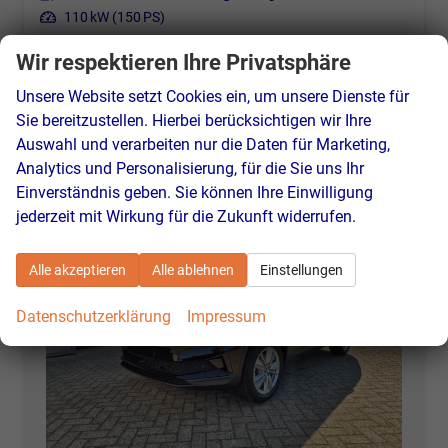
Leistung
110 kW (150 PS)
32.290,– €
Wir respektieren Ihre Privatsphäre
Details
incl. 19% MwSt.
Unsere Website setzt Cookies ein, um unsere Dienste für
Verbrauch kombiniert:
6,40 l/100km
CO
-Klasse:
E
Sie bereitzustellen. Hierbei berücksichtigen wir Ihre
2
CO
-Emissionen:
146,00 g/km
Auswahl und verarbeiten nur die Daten für Marketing,
2
Analytics und Personalisierung, für die Sie uns Ihr
Einverständnis geben. Sie können Ihre Einwilligung
jederzeit mit Wirkung für die Zukunft widerrufen.
Alle akzeptieren
Alle ablehnen
Einstellungen
Datenschutzerklärung
Impressum