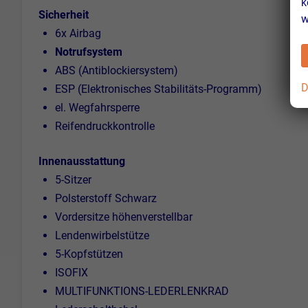
k
Sicherheit
w
6x Airbag
Notrufsystem
ABS (Antiblockiersystem)
D
ESP (Elektronisches Stabilitäts-Programm)
el. Wegfahrsperre
Reifendruckkontrolle
Innenausstattung
5-Sitzer
Polsterstoff Schwarz
Vordersitze höhenverstellbar
Lendenwirbelstütze
5-Kopfstützen
ISOFIX
MULTIFUNKTIONS-LEDERLENKRAD