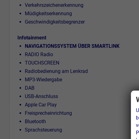
Verkehrszeichenerkennung
Müdigkeitserkennung
Geschwindigkeitsbegrenzer
Infotainment
NAVIGATIONSSYSTEM ÜBER SMARTLINK
RADIO Radio
TOUCHSCREEN
Radiobedienung am Lenkrad
MP3-Wiedergabe
DAB
USB-Anschluss
Apple Car Play
U
Freisprecheinrichtung
b
Bluetooth
v
Sprachsteuerung
P