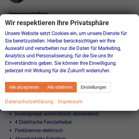
Innenausstattung
Schwarz
Wir respektieren Ihre Privatsphäre
Unsere Website setzt Cookies ein, um unsere Dienste für
Sie bereitzustellen. Hierbei berücksichtigen wir Ihre
Beschreibung
Auswahl und verarbeiten nur die Daten für Marketing,
Extras / Highlights:
Analytics und Personalisierung, für die Sie uns Ihr
Einverständnis geben. Sie können Ihre Einwilligung
Klimaautomatik
jederzeit mit Wirkung für die Zukunft widerrufen.
Lederlenkrad
Lenkradheizung
Alle akzeptieren
Alle ablehnen
Einstellungen
Armlehne
Tempomat
Datenschutzerklärung
Impressum
Regensensor
Innenspiegel automatisch abblendend
4 Elektrische Fensterheber
Parkbremse elektrisch
Abgedunkelte Scheiben