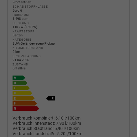
Frontantrieb
SCHADSTOFFKLASSE
Euro 6
HUBRAUM
1.498 ccm
LEISTUNG
110 kW (150 PS)
KRAFTSTOFF
Benzin
KATEGORIE
SUV/Geländewagen/Pickup
KILOMETERSTAND
2 km
ERSTZULASSUNG
21.04.2026
ZUSTAND
unfallfrei
Verbrauch kombiniert:
6,10 l/100km
Verbrauch Innenstadt:
7,90 l/100km
Verbrauch Stadtrand:
5,90 l/100km
Verbrauch Landstraße:
5,20 l/100km