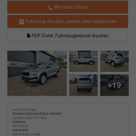
Wir rufen Sie an
Fahrzeug drucken, parken oder vergleichen
PDF-Datei, Fahrzeugexposé drucken
+19
AUSSENFARBE
Smokey Diamond-Silber Metallic
INNENAUSSTATTUNG
Schwarz
GETRIEBE
Automatik
ANTRIEBSACHSE