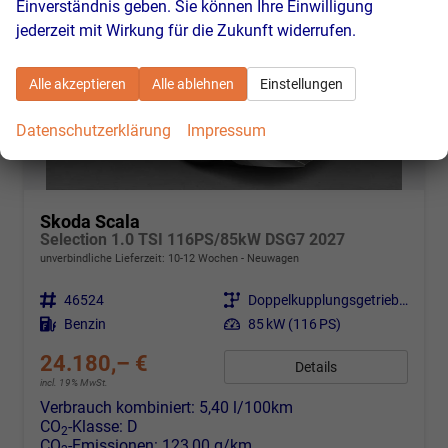
Einverständnis geben. Sie können Ihre Einwilligung
jederzeit mit Wirkung für die Zukunft widerrufen.
Alle akzeptieren
Alle ablehnen
Einstellungen
Datenschutzerklärung
Impressum
Skoda Scala
Selection 1.0 TSI 116PS/85kW DSG7 2027
unverbindliche Lieferzeit: 10-12 Wochen
Neuwagen
Fahrzeugnr.
46524
Getriebe
Doppelkupplungsgetriebe (DSG)
Kraftstoff
Benzin
Leistung
85 kW (116 PS)
24.180,– €
Details
incl. 19% MwSt.
Verbrauch kombiniert:
5,40 l/100km
CO
-Klasse:
D
2
CO
-Emissionen:
123,00 g/km