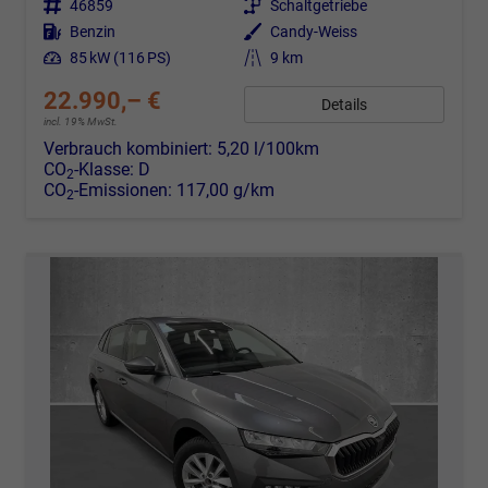
Fahrzeugnr.
46859
Getriebe
Schaltgetriebe
Kraftstoff
Benzin
Außenfarbe
Candy-Weiss
Leistung
85 kW (116 PS)
Kilometerstand
9 km
22.990,– €
Details
incl. 19% MwSt.
Verbrauch kombiniert:
5,20 l/100km
CO
-Klasse:
D
2
CO
-Emissionen:
117,00 g/km
2