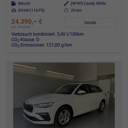
Kraftstoff
Benzin
Außenfarbe
[9P9P] Candy White
Leistung
85 kW (116 PS)
Kilometerstand
20 km
24.390,– €
Details
incl. 19% MwSt.
Verbrauch kombiniert:
5,40 l/100km
CO
-Klasse:
D
2
CO
-Emissionen:
121,00 g/km
2