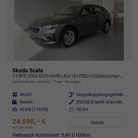
Skoda Scala
115PS DSG GV5+AHK+Alu16+PDC+Sitzheizung+App-Connect
unverbindliche Lieferzeit:
7 Tage
Neuwagen
Fahrzeugnr.
46297
Getriebe
Doppelkupplungsgetriebe (DSG)
Kraftstoff
Benzin
Außenfarbe
[5X5X] Graphit Grau Metallic
Leistung
85 kW (116 PS)
Kilometerstand
20 km
24.590,– €
Details
incl. 19% MwSt.
Verbrauch kombiniert:
5,40 l/100km