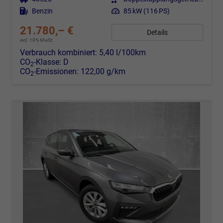
Kraftstoff
Benzin
Leistung
85 kW (116 PS)
21.780,– €
Details
incl. 19% MwSt.
Verbrauch kombiniert:
5,40 l/100km
CO
-Klasse:
D
2
CO
-Emissionen:
122,00 g/km
2