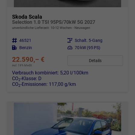
Skoda Scala
Selection 1.0 TSI 95PS/70kW 5G 2027
unverbindliche Lieferzeit: 10-12 Wochen
Neuwagen
Fahrzeugnr.
46521
Getriebe
Schalt. 5-Gang
Kraftstoff
Benzin
Leistung
70 kW (95 PS)
22.590,– €
Details
incl. 19% MwSt.
Verbrauch kombiniert:
5,20 l/100km
CO
-Klasse:
D
2
CO
-Emissionen:
117,00 g/km
2