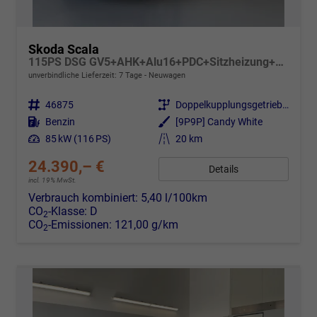
Skoda Scala
115PS DSG GV5+AHK+Alu16+PDC+Sitzheizung+App-Connect
unverbindliche Lieferzeit:
7 Tage
Neuwagen
Fahrzeugnr.
46875
Getriebe
Doppelkupplungsgetriebe (DSG)
Kraftstoff
Benzin
Außenfarbe
[9P9P] Candy White
Leistung
85 kW (116 PS)
Kilometerstand
20 km
24.390,– €
Details
incl. 19% MwSt.
Verbrauch kombiniert:
5,40 l/100km
CO
-Klasse:
D
2
CO
-Emissionen:
121,00 g/km
2