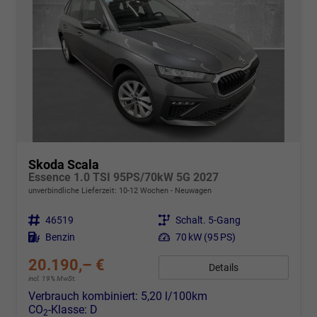
Skoda Scala
Essence 1.0 TSI 95PS/70kW 5G 2027
unverbindliche Lieferzeit: 10-12 Wochen
Neuwagen
Fahrzeugnr.
46519
Getriebe
Schalt. 5-Gang
Kraftstoff
Benzin
Leistung
70 kW (95 PS)
20.190,– €
Details
incl. 19% MwSt.
Verbrauch kombiniert:
5,20 l/100km
CO
-Klasse:
D
2