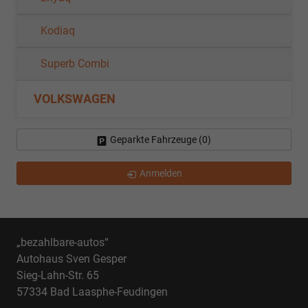
Kodiaq
Superb Combi
VOLKSWAGEN
Geparkte Fahrzeuge (
0
)
Anmelden
„bezahlbare-autos“
Autohaus Sven Gesper
Sieg-Lahn-Str. 65
57334 Bad Laasphe-Feudingen