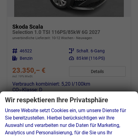
Skoda Scala
Selection 1.0 TSI 116PS/85kW 6G 2027
unverbindliche Lieferzeit: 10-12 Wochen
Neuwagen
Fahrzeugnr.
46522
Getriebe
Schalt. 6-Gang
Kraftstoff
Benzin
Leistung
85 kW (116 PS)
23.350,– €
Details
incl. 19% MwSt.
Verbrauch kombiniert:
5,20 l/100km
CO
-Klasse:
D
2
CO
-Emissionen:
119,00 g/km
2
Wir respektieren Ihre Privatsphäre
Unsere Website setzt Cookies ein, um unsere Dienste für
Sie bereitzustellen. Hierbei berücksichtigen wir Ihre
Auswahl und verarbeiten nur die Daten für Marketing,
Analytics und Personalisierung, für die Sie uns Ihr