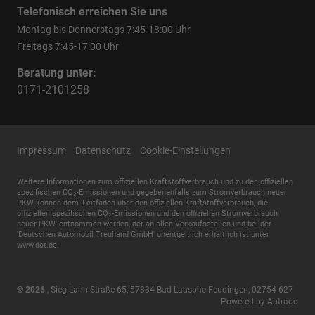
Telefonisch erreichen Sie uns
Montag bis Donnerstags 7:45-18:00 Uhr
Freitags 7:45-17:00 Uhr
Beratung unter:
0171-2101258
Impressum
Datenschutz
Cookie-Einstellungen
Weitere Informationen zum offiziellen Kraftstoffverbrauch und zu den offiziellen
spezifischen CO
-Emissionen und gegebenenfalls zum Stromverbrauch neuer
2
PKW können dem 'Leitfaden über den offiziellen Kraftstoffverbrauch, die
offiziellen spezifischen CO
-Emissionen und den offiziellen Stromverbrauch
2
neuer PKW' entnommen werden, der an allen Verkaufsstellen und bei der
'Deutschen Automobil Treuhand GmbH' unentgeltlich erhältlich ist unter
www.dat.de.
© 2026
,
Sieg-Lahn-Straße 65
,
57334
Bad Laasphe-Feudingen,
02754 627
Powered by Autrado