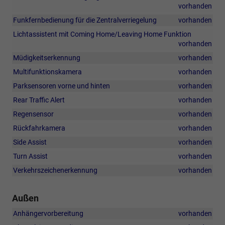
vorhanden
Funkfernbedienung für die Zentralverriegelung
vorhanden
Lichtassistent mit Coming Home/Leaving Home Funktion
vorhanden
Müdigkeitserkennung
vorhanden
Multifunktionskamera
vorhanden
Parksensoren vorne und hinten
vorhanden
Rear Traffic Alert
vorhanden
Regensensor
vorhanden
Rückfahrkamera
vorhanden
Side Assist
vorhanden
Turn Assist
vorhanden
Verkehrszeichenerkennung
vorhanden
Außen
Anhängervorbereitung
vorhanden