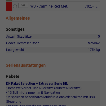
W0
W0 - Carmine Red Met.
782,– €
Allgemeines
Sonstiges
Anzahl Sitzplätze
5
Codes: Hersteller-Code
NZ5D6Z
Leergewicht
1754 kg
Serienausstattungen
Pakete
DK Paket Selection – Extras zur Serie DE:
• Beheizte Vorder- und Rücksitze (äußere Rücksitze)
• 13 Zoll Infotainment mit Navigation
• 2-Speichen beheizbares Multifunktionslederlenkrad mit DSG-
Steuerung