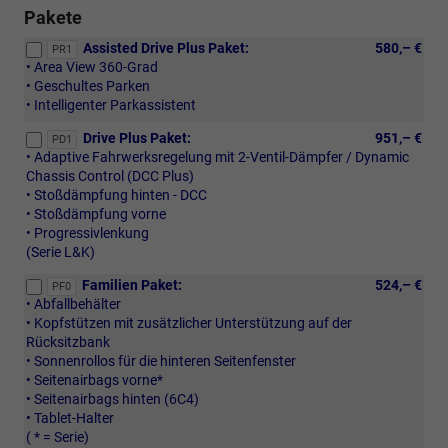
Pakete
Assisted Drive Plus Paket:
580,– €
PR1
• Area View 360-Grad
• Geschultes Parken
• Intelligenter Parkassistent
Drive Plus Paket:
951,– €
PD1
• Adaptive Fahrwerksregelung mit 2-Ventil-Dämpfer / Dynamic
Chassis Control (DCC Plus)
• Stoßdämpfung hinten - DCC
• Stoßdämpfung vorne
• Progressivlenkung
(Serie L&K)
Familien Paket:
524,– €
PF0
• Abfallbehälter
• Kopfstützen mit zusätzlicher Unterstützung auf der
Rücksitzbank
• Sonnenrollos für die hinteren Seitenfenster
• Seitenairbags vorne*
• Seitenairbags hinten (6C4)
• Tablet-Halter
( * = Serie)