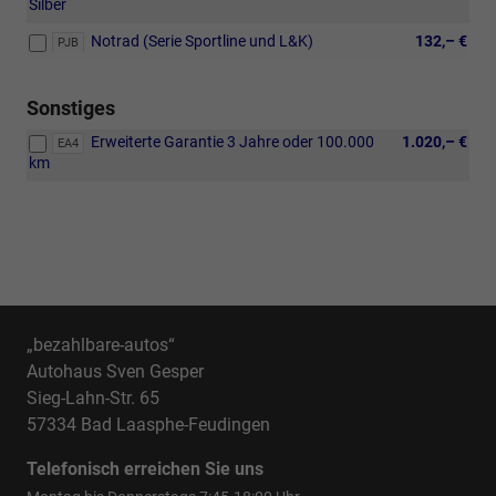
Silber
Notrad (Serie Sportline und L&K)
132,– €
PJB
Sonstiges
Erweiterte Garantie 3 Jahre oder 100.000
1.020,– €
EA4
km
„bezahlbare-autos“
Autohaus Sven Gesper
Sieg-Lahn-Str. 65
57334 Bad Laasphe-Feudingen
Telefonisch erreichen Sie uns