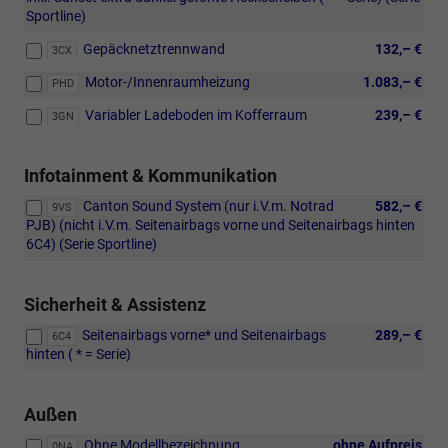
Sportline)
Gepäcknetztrennwand
132,– €
3CX
Motor-/Innenraumheizung
1.083,– €
PHD
Variabler Ladeboden im Kofferraum
239,– €
3GN
Infotainment & Kommunikation
Canton Sound System (nur i.V.m. Notrad
582,– €
9VS
PJB) (nicht i.V.m. Seitenairbags vorne und Seitenairbags hinten
6C4) (Serie Sportline)
Sicherheit & Assistenz
Seitenairbags vorne* und Seitenairbags
289,– €
6C4
hinten ( * = Serie)
Außen
Ohne Modellbezeichnung
ohne Aufpreis
0NA