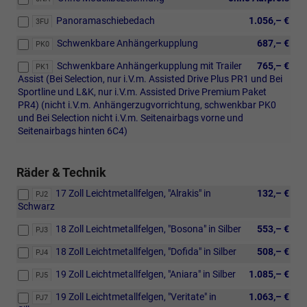
Panoramaschiebedach
1.056,– €
3FU
Schwenkbare Anhängerkupplung
687,– €
PK0
Schwenkbare Anhängerkupplung mit Trailer
765,– €
PK1
Assist (Bei Selection, nur i.V.m. Assisted Drive Plus PR1 und Bei
Sportline und L&K, nur i.V.m. Assisted Drive Premium Paket
PR4) (nicht i.V.m. Anhängerzugvorrichtung, schwenkbar PK0
und Bei Selection nicht i.V.m. Seitenairbags vorne und
Seitenairbags hinten 6C4)
Räder & Technik
17 Zoll Leichtmetallfelgen, "Alrakis" in
132,– €
PJ2
Schwarz
18 Zoll Leichtmetallfelgen, "Bosona" in Silber
553,– €
PJ3
18 Zoll Leichtmetallfelgen, "Dofida" in Silber
508,– €
PJ4
19 Zoll Leichtmetallfelgen, "Aniara" in Silber
1.085,– €
PJ5
19 Zoll Leichtmetallfelgen, "Veritate" in
1.063,– €
PJ7