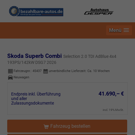
Menü
Skoda Superb Combi
Selection 2.0 TDI AdBlue 4x4
193PS/142kW DSG7 2026
Fahrzeugnr.:
45437
unverbindliche Lieferzeit: Ca. 10 Wochen
Neuwagen
41.690,– €
Endpreis inkl. Überführung
und aller
Zulassungsdokumente
incl. 19% MwSt.
Fahrzeug bestellen