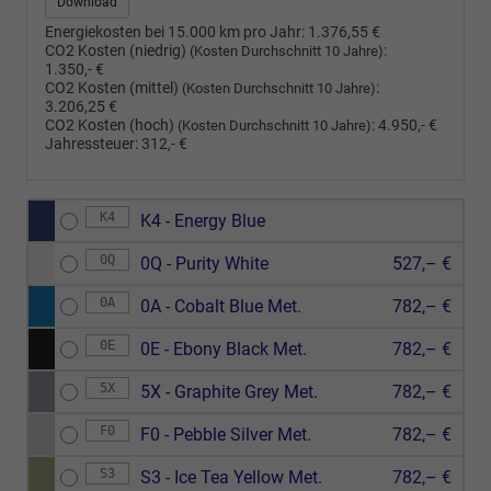
Download
Energiekosten bei 15.000 km pro Jahr:
1.376,55 €
CO2 Kosten (niedrig)
:
(Kosten Durchschnitt 10 Jahre)
1.350,- €
CO2 Kosten (mittel)
:
(Kosten Durchschnitt 10 Jahre)
3.206,25 €
CO2 Kosten (hoch)
:
4.950,- €
(Kosten Durchschnitt 10 Jahre)
Jahressteuer:
312,- €
K4
K4 - Energy Blue
0Q
0Q - Purity White
527,– €
0A
0A - Cobalt Blue Met.
782,– €
0E
0E - Ebony Black Met.
782,– €
5X
5X - Graphite Grey Met.
782,– €
F0
F0 - Pebble Silver Met.
782,– €
S3
S3 - Ice Tea Yellow Met.
782,– €