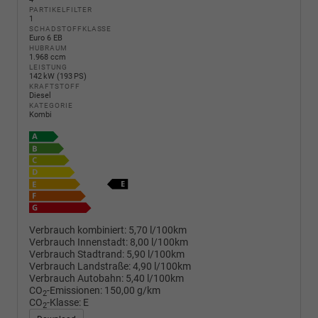
PARTIKELFILTER
1
SCHADSTOFFKLASSE
Euro 6 EB
HUBRAUM
1.968 ccm
LEISTUNG
142 kW (193 PS)
KRAFTSTOFF
Diesel
KATEGORIE
Kombi
Verbrauch kombiniert:
5,70 l/100km
Verbrauch Innenstadt:
8,00 l/100km
Verbrauch Stadtrand:
5,90 l/100km
Verbrauch Landstraße:
4,90 l/100km
Verbrauch Autobahn:
5,40 l/100km
CO
-Emissionen:
150,00 g/km
2
CO
-Klasse:
E
2