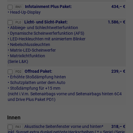
Infotainment Plus Paket:
434,– €
RN1
• Head-Up-Display
Licht- und Sicht-Paket:
1.586,– €
PL0
• Abbiege- und Schlechtwetterfunktion
• Dynamische Scheinwerferfunktion (AFS)
• LED-Heckleuchten mit animiertem Blinker
• Nebelschlussleuchten
• Matrix-LED-Scheinwerfer
• Matrixlichtfunktion
(Serie L&K)
Offroad Paket:
239,– €
PD2
• Erhöhte Stoßdämpfung hinten
• Schutzplatten unter dem Auto
• Stoßdämpfung für +15 mm
(nicht i.V.m. Seitenairbags vorne und Seitenairbags hinten 6C4
und Drive Plus Paket PD1)
Innen
Akustische Seitenfenster vorne und hinten*
318,– €
PA1
inkl. Sunset extra dunkel getönte Heckscheiben ( * = Serie) (Serie