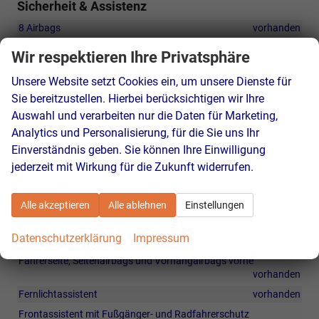
Sicherheit & Assistenz
8 Airbags
vorhanden
Adaptiver Tempomat
vorhanden
Wir respektieren Ihre Privatsphäre
Adaptives Spurhaltesystem inkl. Notfallassistent
vorhanden
Unsere Website setzt Cookies ein, um unsere Dienste für
Alarmsystem
vorhanden
Sie bereitzustellen. Hierbei berücksichtigen wir Ihre
Berganfahrassistent
vorhanden
Auswahl und verarbeiten nur die Daten für Marketing,
Crew Protect Assist
vorhanden
Analytics und Personalisierung, für die Sie uns Ihr
Cross Traffic Assist
vorhanden
Einverständnis geben. Sie können Ihre Einwilligung
jederzeit mit Wirkung für die Zukunft widerrufen.
eCall-System
vorhanden
Elektronische Parkbremse
vorhanden
Alle akzeptieren
Alle ablehnen
Einstellungen
Erweiterter Insassenschutz (PreCrash)
vorhanden
Exit-Warnsystem
vorhanden
Datenschutzerklärung
Impressum
Fahrer- und Beifahrerairbag sowie Knieairbag auf der
Fahrerseite, Seitenairbags und Vorhangairbags vorne
vorhanden
Fernlichtassistent
vorhanden
Frontassistent mit Fußgänger- und Radfahrerschutz