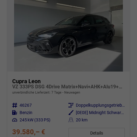
Cupra Leon
VZ 333PS DSG 4Drive Matrix+Navi+AHK+Alu19+Sitzheiz+IntelligentDrive
unverbindliche Lieferzeit:
7 Tage
Neuwagen
Fahrzeugnr.
46267
Getriebe
Doppelkupplungsgetriebe (DSG)
Kraftstoff
Benzin
Außenfarbe
[0E0E] Midnight Schwarz Metallic
Leistung
245 kW (333 PS)
Kilometerstand
20 km
39.580,– €
Details