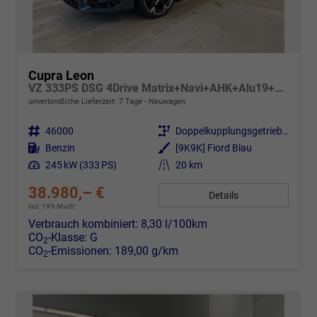
Cupra Leon
VZ 333PS DSG 4Drive Matrix+Navi+AHK+Alu19+Sitzheiz+IntelligentDrive
unverbindliche Lieferzeit:
7 Tage
Neuwagen
Fahrzeugnr.
46000
Getriebe
Doppelkupplungsgetriebe (DSG)
Kraftstoff
Benzin
Außenfarbe
[9K9K] Fiord Blau
Leistung
245 kW (333 PS)
Kilometerstand
20 km
38.980,– €
Details
incl. 19% MwSt.
Verbrauch kombiniert:
8,30 l/100km
CO
-Klasse:
G
2
CO
-Emissionen:
189,00 g/km
2