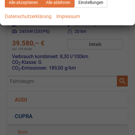
Alle akzeptieren
Alle ablehnen
Einstellungen
unverbindliche Lieferzeit:
7 Tage
Neuwagen
Datenschutzerklärung
Impressum
Fahrzeugnr.
46268
Getriebe
Doppelkupplungsgetriebe (DSG)
Kraftstoff
Benzin
Außenfarbe
[S7S7] Magnetic Grau Metallic
Leistung
245 kW (333 PS)
Kilometerstand
20 km
39.580,– €
Details
incl. 19% MwSt.
Verbrauch kombiniert:
8,30 l/100km
CO
-Klasse:
G
2
CO
-Emissionen:
189,00 g/km
2
Fahrzeugnr.
AUDI
CUPRA
Born