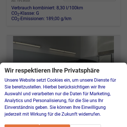
incl. 19% MwSt.
Verbrauch kombiniert:
8,30 l/100km
CO
-Klasse:
G
2
CO
-Emissionen:
189,00 g/km
2
Wir respektieren Ihre Privatsphäre
Unsere Website setzt Cookies ein, um unsere Dienste für
Sie bereitzustellen. Hierbei berücksichtigen wir Ihre
Auswahl und verarbeiten nur die Daten für Marketing,
Analytics und Personalisierung, für die Sie uns Ihr
Einverständnis geben. Sie können Ihre Einwilligung
jederzeit mit Wirkung für die Zukunft widerrufen.
Cupra Leon
VZ 333PS DSG 4Drive Matrix+Navi+AHK+Alu19+Sitzheiz+IntelligentDrive