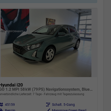
Hyundai i20
GO 1.2 MPI 58 kW (79 PS) Navigationssystem, Bluetooth, DAB, Klimaanlage, Rückfahrkamera, Apple CarPlay, Android Auto, PDC hinten, Sitzheizung, Lenkradheizung, Spurassistent, Tempomat uvm.
unverbindliche Lieferzeit:
7 Tage
Fahrzeug mit Tageszulassung
Fahrzeugnr.
45159
Getriebe
Schalt. 5-Gang
Kraftstoff
Benzin
Außenfarbe
Mangrove Green Pearl