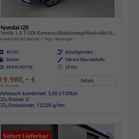
Hyundai i20
Family 1.0 T-GDI Kamera+Sitzheizung+Navi+Alu16+PDC+App-Connect
unverbindliche Lieferzeit:
7 Tage
Neuwagen
Fahrzeugnr.
46192
Getriebe
Schaltgetriebe
Kraftstoff
Benzin
Außenfarbe
Vibrant Blau Metallic
Leistung
66 kW (90 PS)
Kilometerstand
20 km
19.980,– €
Details
incl. 19% MwSt.
Verbrauch kombiniert:
5,90 l/100km
CO
-Klasse:
D
2
CO
-Emissionen:
132,00 g/km
2