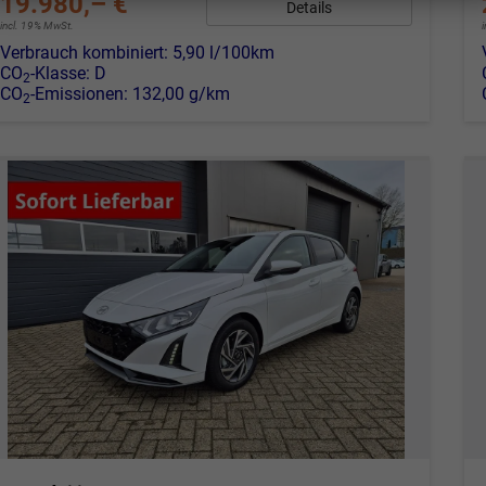
19.980,– €
Details
incl. 19% MwSt.
Verbrauch kombiniert:
5,90 l/100km
CO
-Klasse:
D
2
CO
-Emissionen:
132,00 g/km
2