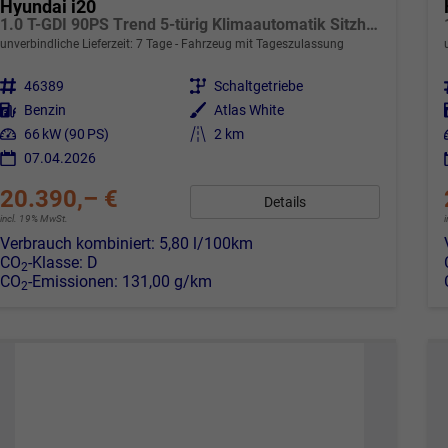
Hyundai i20
1.0 T-GDI 90PS Trend 5-türig Klimaautomatik Sitzheizung Lenkradheizung Rückf.Kamera PDC Apple CarPlay Android Auto Tempomat Touchscreen 16"LM
unverbindliche Lieferzeit:
7 Tage
Fahrzeug mit Tageszulassung
Fahrzeugnr.
46389
Getriebe
Schaltgetriebe
Kraftstoff
Benzin
Außenfarbe
Atlas White
Leistung
66 kW (90 PS)
Kilometerstand
2 km
07.04.2026
20.390,– €
Details
incl. 19% MwSt.
Verbrauch kombiniert:
5,80 l/100km
CO
-Klasse:
D
2
CO
-Emissionen:
131,00 g/km
2