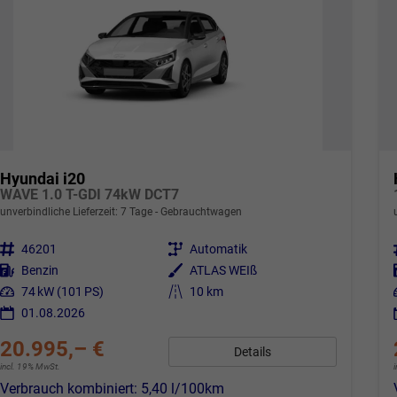
Hyundai i20
WAVE 1.0 T-GDI 74kW DCT7
unverbindliche Lieferzeit:
7 Tage
Gebrauchtwagen
Fahrzeugnr.
46201
Getriebe
Automatik
Kraftstoff
Benzin
Außenfarbe
ATLAS WEIß
Leistung
74 kW (101 PS)
Kilometerstand
10 km
01.08.2026
20.995,– €
Details
incl. 19% MwSt.
Verbrauch kombiniert:
5,40 l/100km