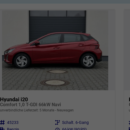
Hyundai i20
Comfort 1,0 T-GDI 66kW Navi
unverbindliche Lieferzeit:
5 Monate
Neuwagen
Fahrzeugnr.
45233
Getriebe
Schalt. 6-Gang
Kraftstoff
Benzin
Leistung
66 kW (90 PS)