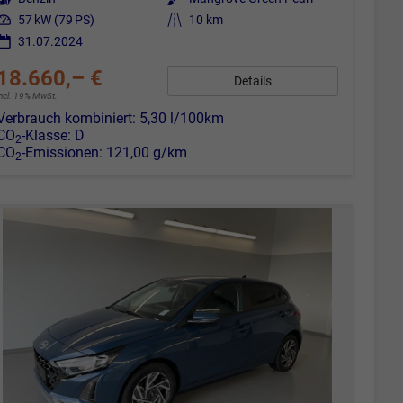
Leistung
57 kW (79 PS)
Kilometerstand
10 km
31.07.2024
18.660,– €
Details
incl. 19% MwSt.
Verbrauch kombiniert:
5,30 l/100km
CO
-Klasse:
D
2
CO
-Emissionen:
121,00 g/km
2