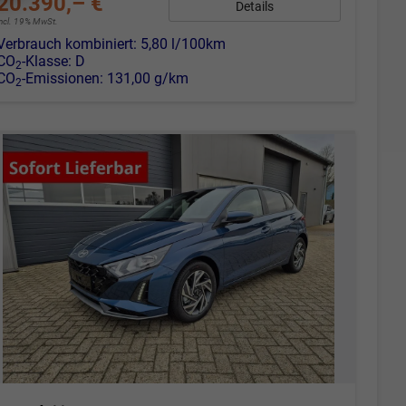
20.390,– €
Details
incl. 19% MwSt.
Verbrauch kombiniert:
5,80 l/100km
CO
-Klasse:
D
2
CO
-Emissionen:
131,00 g/km
2