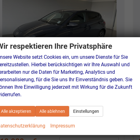
Wir respektieren Ihre Privatsphäre
nsere Website setzt Cookies ein, um unsere Dienste für Sie
ereitzustellen. Hierbei berücksichtigen wir Ihre Auswahl und
erarbeiten nur die Daten für Marketing, Analytics und
ersonalisierung, für die Sie uns Ihr Einverständnis geben. Sie
Hyundai i20
Family 1.0 T-GDI Kamera+Sitzheizung+Navi+Alu16+PDC+App-Connect
önnen Ihre Einwilligung jederzeit mit Wirkung für die Zukunft
unverbindliche Lieferzeit:
7 Tage
Neuwagen
iderrufen.
Fahrzeugnr.
46193
Getriebe
Schaltgetriebe
Alle akzeptieren
Alle ablehnen
Einstellungen
Kraftstoff
Benzin
Außenfarbe
Aurora Grau Metallic
Leistung
66 kW (90 PS)
Kilometerstand
20 km
atenschutzerklärung
Impressum