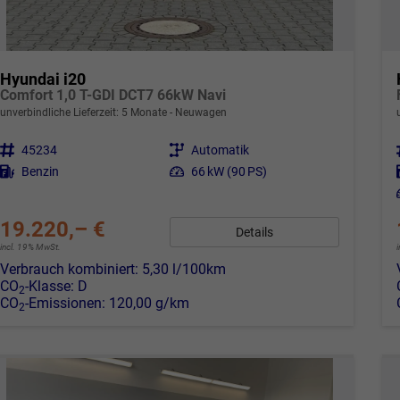
Hyundai i20
Comfort 1,0 T-GDI DCT7 66kW Navi
unverbindliche Lieferzeit:
5 Monate
Neuwagen
Fahrzeugnr.
45234
Getriebe
Automatik
Kraftstoff
Benzin
Leistung
66 kW (90 PS)
19.220,– €
Details
incl. 19% MwSt.
Verbrauch kombiniert:
5,30 l/100km
CO
-Klasse:
D
2
CO
-Emissionen:
120,00 g/km
2