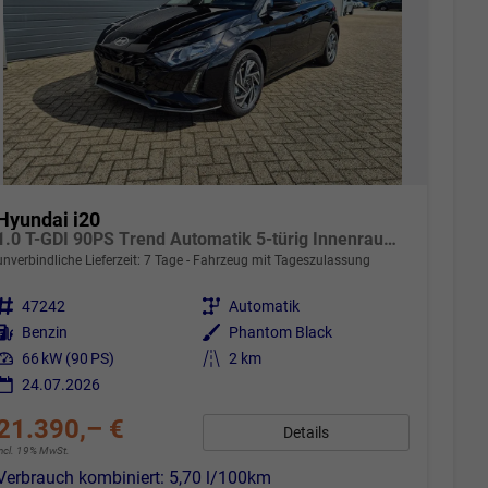
Hyundai i20
1.0 T-GDI 90PS Trend Automatik 5-türig Innenraumkamera 2xKeyless Klimaautomatik Sitzheizung Lenkradheizung Navi Rückf.Kamera PDC Apple CarPlay Android Auto Tempomat Touchscreen 16"LM
unverbindliche Lieferzeit:
7 Tage
Fahrzeug mit Tageszulassung
Fahrzeugnr.
47242
Getriebe
Automatik
Kraftstoff
Benzin
Außenfarbe
Phantom Black
Leistung
66 kW (90 PS)
Kilometerstand
2 km
24.07.2026
21.390,– €
Details
incl. 19% MwSt.
Verbrauch kombiniert:
5,70 l/100km