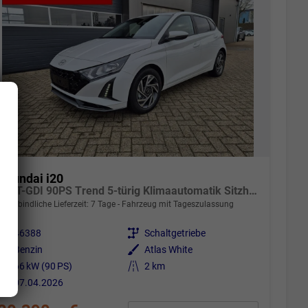
Hyundai i20
1.0 T-GDI 90PS Trend 5-türig Klimaautomatik Sitzheizung Lenkradheizung Rückf.Kamera PDC Apple CarPlay Android Auto Tempomat Touchscreen 16"LM
unverbindliche Lieferzeit:
7 Tage
Fahrzeug mit Tageszulassung
Fahrzeugnr.
46388
Getriebe
Schaltgetriebe
Kraftstoff
Benzin
Außenfarbe
Atlas White
Leistung
66 kW (90 PS)
Kilometerstand
2 km
07.04.2026