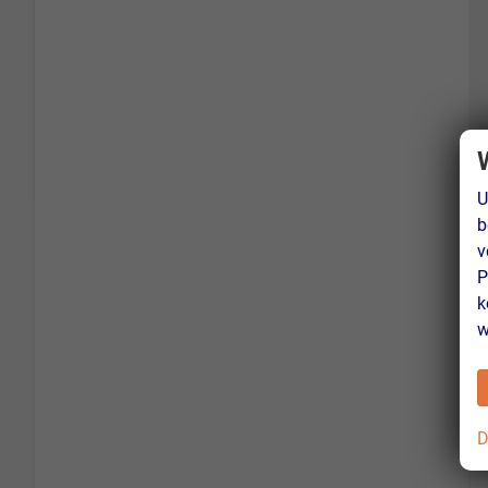
U
b
v
P
k
w
D