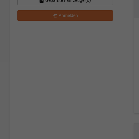
Geparkte Fahrzeuge (
0
)
Anmelden