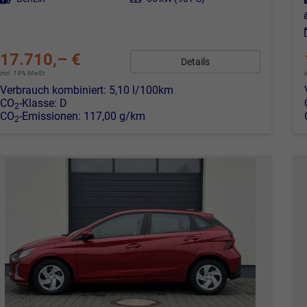
17.710,– €
Details
incl. 19% MwSt.
Verbrauch kombiniert:
5,10 l/100km
CO
-Klasse:
D
2
CO
-Emissionen:
117,00 g/km
2