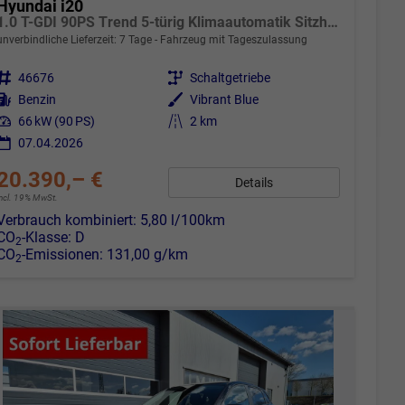
Hyundai i20
1.0 T-GDI 90PS Trend 5-türig Klimaautomatik Sitzheizung Lenkradheizung Rückf.Kamera PDC Apple CarPlay Android Auto Tempomat Touchscreen 16"LM
unverbindliche Lieferzeit:
7 Tage
Fahrzeug mit Tageszulassung
Fahrzeugnr.
46676
Getriebe
Schaltgetriebe
Kraftstoff
Benzin
Außenfarbe
Vibrant Blue
Leistung
66 kW (90 PS)
Kilometerstand
2 km
07.04.2026
20.390,– €
Details
incl. 19% MwSt.
Verbrauch kombiniert:
5,80 l/100km
CO
-Klasse:
D
2
CO
-Emissionen:
131,00 g/km
2