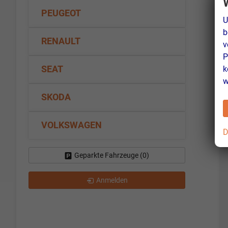
PEUGEOT
U
b
RENAULT
v
P
k
SEAT
w
SKODA
VOLKSWAGEN
D
Geparkte Fahrzeuge (
0
)
Anmelden