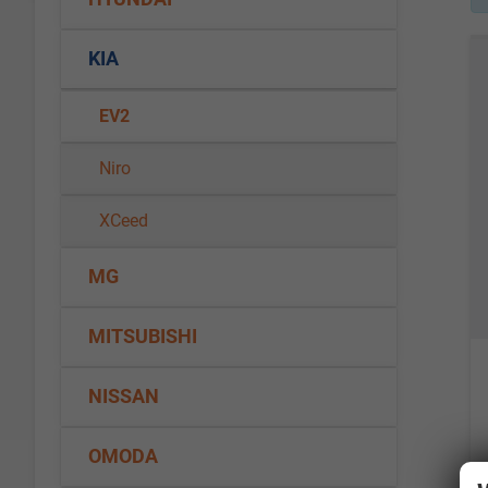
KIA
EV2
Niro
XCeed
MG
MITSUBISHI
NISSAN
OMODA