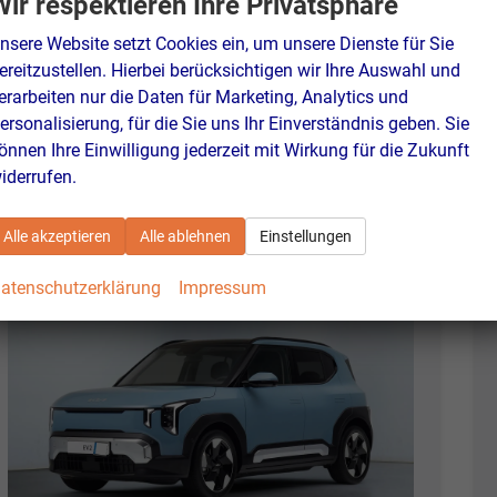
Wir respektieren Ihre Privatsphäre
Leistung
85 kW (116 PS)
Kilometerstand
10 km
nsere Website setzt Cookies ein, um unsere Dienste für Sie
26.02.2026
ereitzustellen. Hierbei berücksichtigen wir Ihre Auswahl und
23.740,– €
erarbeiten nur die Daten für Marketing, Analytics und
Details
incl. 19% MwSt.
ersonalisierung, für die Sie uns Ihr Einverständnis geben. Sie
Verbrauch kombiniert:
6,10 l/100km
önnen Ihre Einwilligung jederzeit mit Wirkung für die Zukunft
CO
-Klasse:
E
2
iderrufen.
CO
-Emissionen:
137,00 g/km
2
Alle akzeptieren
Alle ablehnen
Einstellungen
atenschutzerklärung
Impressum