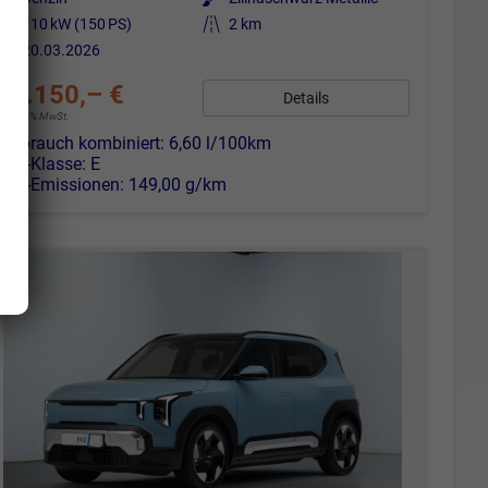
Leistung
110 kW (150 PS)
Kilometerstand
2 km
20.03.2026
25.150,– €
Details
incl. 19% MwSt.
Verbrauch kombiniert:
6,60 l/100km
CO
-Klasse:
E
2
CO
-Emissionen:
149,00 g/km
2