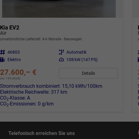
Kia EV2
Air
unverbindliche Lieferzeit: 4-6 Monate
Neuwagen
Fahrzeugnr.
46803
Getriebe
Automatik
Kraftstoff
Elektro
Leistung
108 kW (147 PS)
27.600,– €
Details
incl. 19% MwSt.
Stromverbrauch kombiniert:
15,10 kWh/100km
Elektrische Reichweite:
317 km
CO
-Klasse:
A
2
CO
-Emissionen:
0 g/km
2
Telefonisch erreichen Sie uns