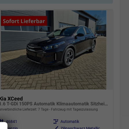
Kia XCeed
1.6 T-GDi 150PS Automatik Klimaautomatik Sitzheizung Lenkradheizung Navi PDC Rückf.Kamera abged.Scheiben Apple CarPlay Android Auto
unverbindliche Lieferzeit:
7 Tage
Fahrzeug mit Tageszulassung
Fahrzeugnr.
46841
Getriebe
Automatik
Kraftstoff
Benzin
Außenfarbe
Zilinaschwarz Metallic