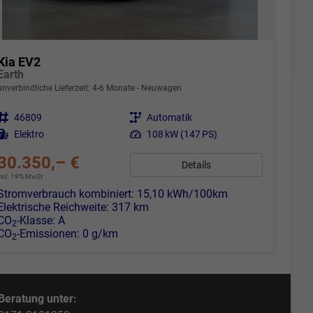
Kia EV2
Earth
unverbindliche Lieferzeit: 4-6 Monate
Neuwagen
Fahrzeugnr.
46809
Getriebe
Automatik
Kraftstoff
Elektro
Leistung
108 kW (147 PS)
30.350,– €
Details
incl. 19% MwSt.
Stromverbrauch kombiniert:
15,10 kWh/100km
Elektrische Reichweite:
317 km
CO
-Klasse:
A
2
CO
-Emissionen:
0 g/km
2
Beratung unter: