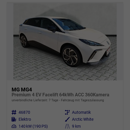
MG MG4
Premium 4 EV Facelift 64kWh ACC 360Kamera
unverbindliche Lieferzeit:
7 Tage
Fahrzeug mit Tageszulassung
Fahrzeugnr.
46870
Getriebe
Automatik
Kraftstoff
Elektro
Außenfarbe
Arctic White
Leistung
140 kW (190 PS)
Kilometerstand
9 km