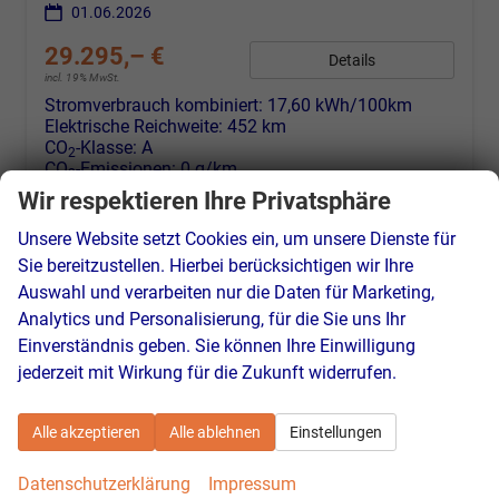
01.06.2026
29.295,– €
Details
incl. 19% MwSt.
Stromverbrauch kombiniert:
17,60 kWh/100km
Elektrische Reichweite:
452 km
CO
-Klasse:
A
2
CO
-Emissionen:
0 g/km
2
Wir respektieren Ihre Privatsphäre
Unsere Website setzt Cookies ein, um unsere Dienste für
Sie bereitzustellen. Hierbei berücksichtigen wir Ihre
Auswahl und verarbeiten nur die Daten für Marketing,
Analytics und Personalisierung, für die Sie uns Ihr
Einverständnis geben. Sie können Ihre Einwilligung
jederzeit mit Wirkung für die Zukunft widerrufen.
Alle akzeptieren
Alle ablehnen
Einstellungen
Datenschutzerklärung
Impressum