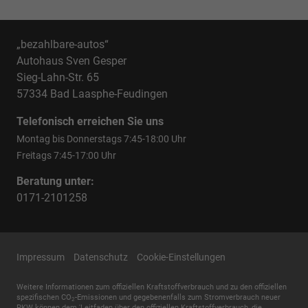
„bezahlbare-autos“
Autohaus Sven Gesper
Sieg-Lahn-Str. 65
57334 Bad Laasphe-Feudingen
Telefonisch erreichen Sie uns
Montag bis Donnerstags 7:45-18:00 Uhr
Freitags 7:45-17:00 Uhr
Beratung unter:
0171-2101258
Impressum
Datenschutz
Cookie-Einstellungen
Weitere Informationen zum offiziellen Kraftstoffverbrauch und zu den offiziellen
spezifischen CO
-Emissionen und gegebenenfalls zum Stromverbrauch neuer
2
PKW können dem 'Leitfaden über den offiziellen Kraftstoffverbrauch, die