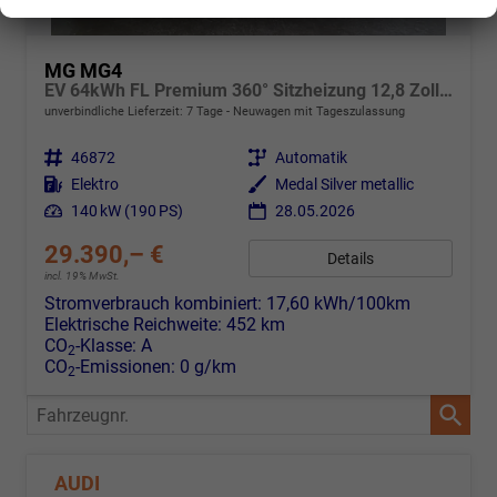
MG MG4
EV 64kWh FL Premium 360° Sitzheizung 12,8 Zoll Wärmepumpe
unverbindliche Lieferzeit:
7 Tage
Neuwagen mit Tageszulassung
Fahrzeugnr.
46872
Getriebe
Automatik
Kraftstoff
Elektro
Außenfarbe
Medal Silver metallic
Leistung
140 kW (190 PS)
28.05.2026
29.390,– €
Details
incl. 19% MwSt.
Stromverbrauch kombiniert:
17,60 kWh/100km
Elektrische Reichweite:
452 km
CO
-Klasse:
A
2
CO
-Emissionen:
0 g/km
2
Fahrzeugnr.
AUDI