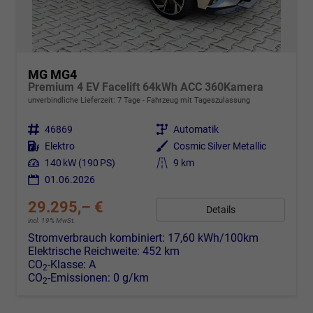
MG MG4
Premium 4 EV Facelift 64kWh ACC 360Kamera
unverbindliche Lieferzeit:
7 Tage
Fahrzeug mit Tageszulassung
Fahrzeugnr.
46869
Getriebe
Automatik
Kraftstoff
Elektro
Außenfarbe
Cosmic Silver Metallic
Leistung
140 kW (190 PS)
Kilometerstand
9 km
01.06.2026
29.295,– €
Details
incl. 19% MwSt.
Stromverbrauch kombiniert:
17,60 kWh/100km
Elektrische Reichweite:
452 km
CO
-Klasse:
A
2
CO
-Emissionen:
0 g/km
2