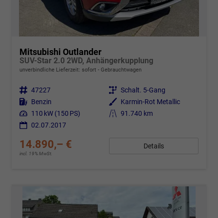
Mitsubishi Outlander
SUV-Star 2.0 2WD, Anhängerkupplung
unverbindliche Lieferzeit: sofort
Gebrauchtwagen
Fahrzeugnr.
47227
Getriebe
Schalt. 5-Gang
Kraftstoff
Benzin
Außenfarbe
Karmin-Rot Metallic
Leistung
110 kW (150 PS)
Kilometerstand
91.740 km
02.07.2017
14.890,– €
Details
incl. 19% MwSt.