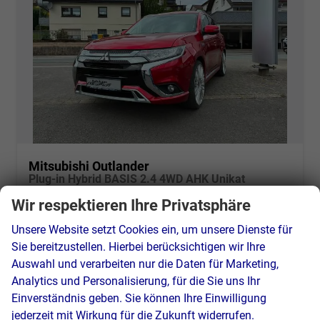
Mitsubishi Outlander
Plug-in Hybrid BASIS 2.4 4WD AHK Unikat
unverbindliche Lieferzeit: sofort
Gebrauchtwagen
Wir respektieren Ihre Privatsphäre
Fahrzeugnr.
46866
Getriebe
Automatik
Unsere Website setzt Cookies ein, um unsere Dienste für
Kraftstoff
Hybrid Benzin
Außenfarbe
Karmin-Rot Metallic
Sie bereitzustellen. Hierbei berücksichtigen wir Ihre
Leistung
99 kW (135 PS)
Kilometerstand
56.426 km
Auswahl und verarbeiten nur die Daten für Marketing,
02.01.2020
Analytics und Personalisierung, für die Sie uns Ihr
Einverständnis geben. Sie können Ihre Einwilligung
21.500,– €
Details
jederzeit mit Wirkung für die Zukunft widerrufen.
incl. 19% MwSt.