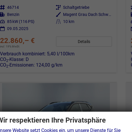
Fahrzeugnr.
46714
Getriebe
Schaltgetriebe
Kraftstoff
Benzin
Außenfarbe
Magent Grau Dach Schwarz S9E7
Leistung
85 kW (116 PS)
Kilometerstand
10 km
09.05.2025
22.860,– €
Details
incl. 19% MwSt.
Verbrauch kombiniert:
5,40 l/100km
CO
-Klasse:
D
2
CO
-Emissionen:
124,00 g/km
2
Wir respektieren Ihre Privatsphäre
nsere Website setzt Cookies ein, um unsere Dienste für Sie