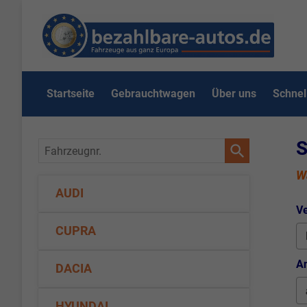
Startseite
Gebrauchtwagen
Über uns
Schnel
S
Fahrzeugnr.
Wä
AUDI
Ve
CUPRA
An
DACIA
HYUNDAI