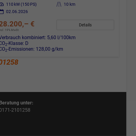
Leistung
110 kW (150 PS)
Kilometerstand
10 km
02.06.2026
28.200,– €
Details
incl. 19% MwSt.
Verbrauch kombiniert:
5,60 l/100km
CO
-Klasse:
D
2
CO
-Emissionen:
128,00 g/km
2
01258
Beratung unter:
0171-2101258