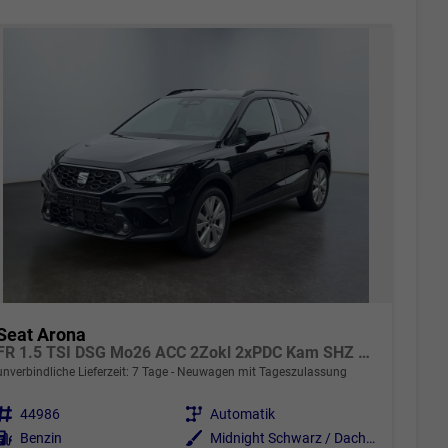
Seat Arona
FR 1.5 TSI DSG Mo26 ACC 2Zokl 2xPDC Kam SHZ Full Link
unverbindliche Lieferzeit:
7 Tage
Neuwagen mit Tageszulassung
Fahrzeugnr.
44986
Getriebe
Automatik
Kraftstoff
Benzin
Außenfarbe
Midnight Schwarz / Dach Schwarz