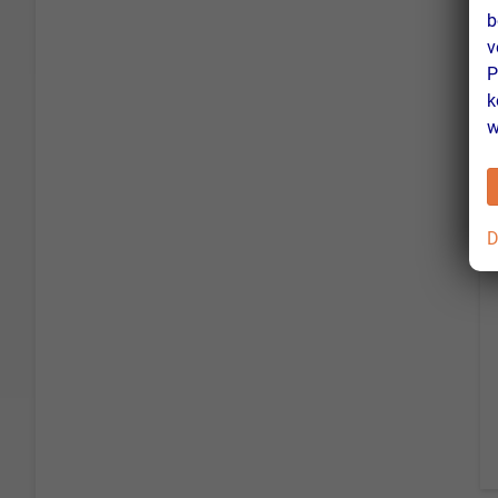
b
v
P
k
w
D