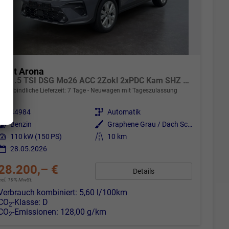
Seat Arona
FR 1.5 TSI DSG Mo26 ACC 2Zokl 2xPDC Kam SHZ Full Link
unverbindliche Lieferzeit:
7 Tage
Neuwagen mit Tageszulassung
Fahrzeugnr.
44984
Getriebe
Automatik
Kraftstoff
Benzin
Außenfarbe
Graphene Grau / Dach Schwarz
Leistung
110 kW (150 PS)
Kilometerstand
10 km
28.05.2026
28.200,– €
Details
incl. 19% MwSt.
Verbrauch kombiniert:
5,60 l/100km
CO
-Klasse:
D
2
CO
-Emissionen:
128,00 g/km
2