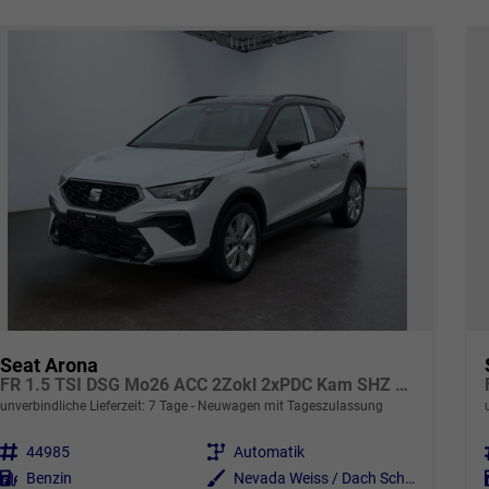
Seat Arona
FR 1.5 TSI DSG Mo26 ACC 2Zokl 2xPDC Kam SHZ Full Link
unverbindliche Lieferzeit:
7 Tage
Neuwagen mit Tageszulassung
Fahrzeugnr.
44985
Getriebe
Automatik
Kraftstoff
Benzin
Außenfarbe
Nevada Weiss / Dach Schwarz