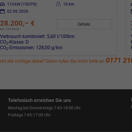
Leistung
110 kW (150 PS)
Kilometerstand
10 km
02.06.2026
28.200,– €
Details
incl. 19% MwSt.
Verbrauch kombiniert:
5,60 l/100km
CO
-Klasse:
D
2
CO
-Emissionen:
128,00 g/km
2
0171 21
cht der richtige dabei? Dann rufen Sie mich bitte an
Telefonisch erreichen Sie uns
Montag bis Donnerstags 7:45-18:00 Uhr
Freitags 7:45-17:00 Uhr