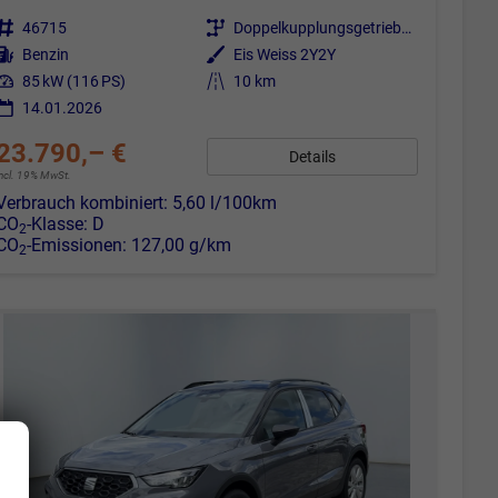
Fahrzeugnr.
46715
Getriebe
Doppelkupplungsgetriebe (DSG)
Kraftstoff
Benzin
Außenfarbe
Eis Weiss 2Y2Y
Leistung
85 kW (116 PS)
Kilometerstand
10 km
14.01.2026
23.790,– €
Details
incl. 19% MwSt.
Verbrauch kombiniert:
5,60 l/100km
CO
-Klasse:
D
2
CO
-Emissionen:
127,00 g/km
2