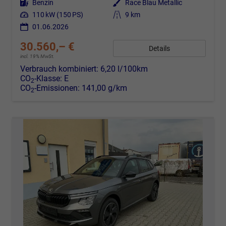
Kraftstoff
Benzin
Außenfarbe
Race Blau Metallic
Leistung
110 kW (150 PS)
Kilometerstand
9 km
01.06.2026
30.560,– €
Details
incl. 19% MwSt.
Verbrauch kombiniert:
6,20 l/100km
CO
-Klasse:
E
2
CO
-Emissionen:
141,00 g/km
2