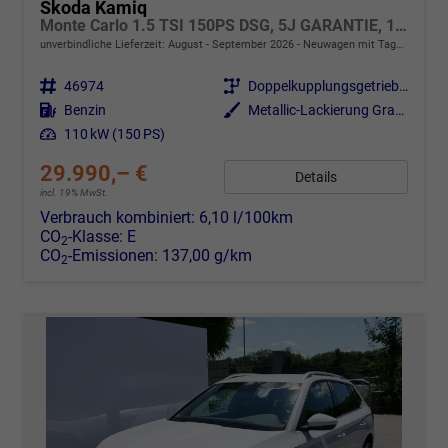
Skoda Kamiq
Monte Carlo 1.5 TSI 150PS DSG, 5J GARANTIE, 18"ALU, METALLIC, ELE. HECKKLAPPE, ANHÄNGERKUPPLUNG, BEH. FRONTSCHEIBE, MATRIX-LED, PANORAMADACH, Sitzheizung, Lenkradhzg, Ladeboden, ACC, SIDE Assist, Virtual Cockpit 10", Parksensoren, Kamera, KESSY, Privacy, Climatronic
unverbindliche Lieferzeit: August - September 2026
Neuwagen mit Tageszulassung
Fahrzeugnr.
46974
Getriebe
Doppelkupplungsgetriebe (DSG)
Kraftstoff
Benzin
Außenfarbe
Metallic-Lackierung Graphit-Grau
Leistung
110 kW (150 PS)
29.990,– €
Details
incl. 19% MwSt.
Verbrauch kombiniert:
6,10 l/100km
CO
-Klasse:
E
2
CO
-Emissionen:
137,00 g/km
2