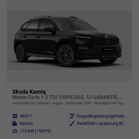
Skoda Kamiq
Monte Carlo 1.5 TSI 150PS DSG, 5J GARANTIE, METALLIC, ELE. HECKKLAPPE, ANHÄNGERKUPPLUNG, BEH. FRONTSCHEIBE, MATRIX-LED, PANORAMADACH, Sitzheizung, Lenkradhzg, Ladeboden, ACC, SIDE Assist, Virtual Cockpit 10", Parksensoren, Kamera, KESSY, Privacy, 17" Alu, Climatroni
unverbindliche Lieferzeit: August - September 2026
Neuwagen mit Tageszulassung
Fahrzeugnr.
46971
Getriebe
Doppelkupplungsgetriebe (DSG)
Kraftstoff
Benzin
Außenfarbe
Perleffekt-Lackierung Black-Magic
Leistung
110 kW (150 PS)