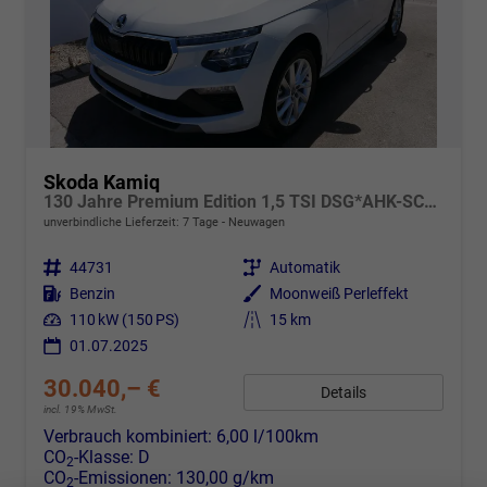
Skoda Kamiq
130 Jahre Premium Edition 1,5 TSI DSG*AHK-SCHWENKBAR*PDC*KAMERA*LED*TEMPOMAT
unverbindliche Lieferzeit:
7 Tage
Neuwagen
Fahrzeugnr.
44731
Getriebe
Automatik
Kraftstoff
Benzin
Außenfarbe
Moonweiß Perleffekt
Leistung
110 kW (150 PS)
Kilometerstand
15 km
01.07.2025
30.040,– €
Details
incl. 19% MwSt.
Verbrauch kombiniert:
6,00 l/100km
CO
-Klasse:
D
2
CO
-Emissionen:
130,00 g/km
2