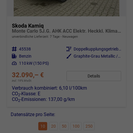
Skoda Kamiq
Monte Carlo 5J.G. AHK ACC Elektr. Heckkl. Klimaauto Virt.Cockpit Matrix Kessy PDC v+h
unverbindliche Lieferzeit:
7 Tage
Neuwagen
Fahrzeugnr.
45538
Getriebe
Doppelkupplungsgetriebe (DSG)
Kraftstoff
Benzin
Außenfarbe
Graphite-Grau Metallic / Color Concept Black
Leistung
110 kW (150 PS)
32.090,– €
Details
incl. 19% MwSt.
Verbrauch kombiniert:
6,10 l/100km
CO
-Klasse:
E
2
CO
-Emissionen:
137,00 g/km
2
Datensätze pro Seite:
10
20
50
100
250