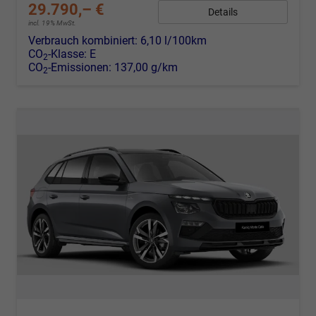
29.790,– €
Details
incl. 19% MwSt.
Verbrauch kombiniert:
6,10 l/100km
CO
-Klasse:
E
2
CO
-Emissionen:
137,00 g/km
2