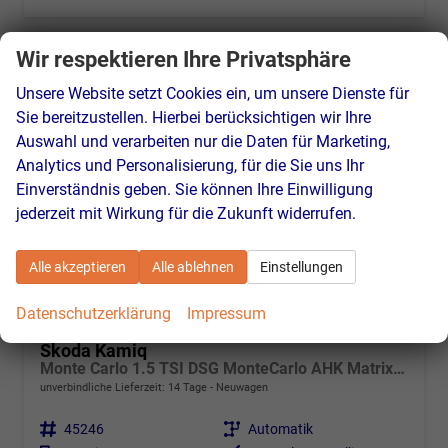
Wir respektieren Ihre Privatsphäre
Unsere Website setzt Cookies ein, um unsere Dienste für
Sie bereitzustellen. Hierbei berücksichtigen wir Ihre
Auswahl und verarbeiten nur die Daten für Marketing,
Analytics und Personalisierung, für die Sie uns Ihr
Einverständnis geben. Sie können Ihre Einwilligung
jederzeit mit Wirkung für die Zukunft widerrufen.
Alle akzeptieren
Alle ablehnen
Einstellungen
Datenschutzerklärung
Impressum
Skoda Kamiq
Monte Carlo 1.5 TSI DSG MonteCarlo AHK Matrix Pano RFK
unverbindliche Lieferzeit:
14 Tage
Neuwagen
Fahrzeugnr.
45246
Getriebe
Automatik