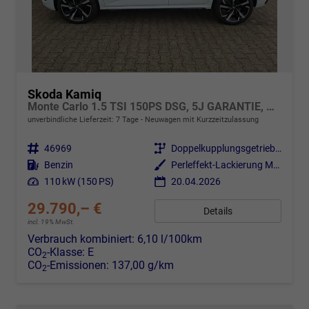
Skoda Kamiq
Monte Carlo 1.5 TSI 150PS DSG, 5J GARANTIE, WEISS-MET/Dach schwarz, 18" ALU, AHK SCHWENKBAR, Panoramadach, Matrix-LED, Parksensoren v/h, Kamera, Tempomat, Virtual Cockpit (8"!!), Kessy, Winter-Paket, Climatronic, Radio 8", SmartLink, NSW, Sport-M-Lederlenkrad beheizt
unverbindliche Lieferzeit:
7 Tage
Neuwagen mit Kurzzeitzulassung
Fahrzeugnr.
46969
Getriebe
Doppelkupplungsgetriebe (DSG)
Kraftstoff
Benzin
Außenfarbe
Perleffekt-Lackierung Moon-Weiß + Color Concept: schwarz lackiertes Dach, A-Säule und Außenspiegelgehäuse in schwarz
Leistung
110 kW (150 PS)
20.04.2026
29.790,– €
Details
incl. 19% MwSt.
Verbrauch kombiniert:
6,10 l/100km
CO
-Klasse:
E
2
CO
-Emissionen:
137,00 g/km
2