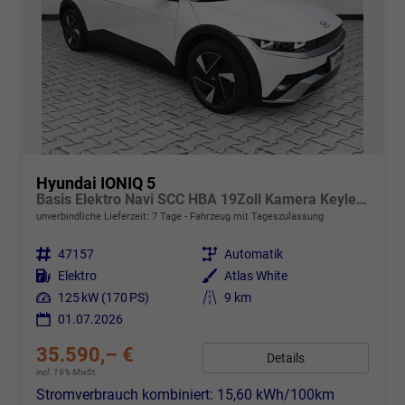
Hyundai IONIQ 5
Basis Elektro Navi SCC HBA 19Zoll Kamera Keyless
unverbindliche Lieferzeit:
7 Tage
Fahrzeug mit Tageszulassung
Fahrzeugnr.
47157
Getriebe
Automatik
Kraftstoff
Elektro
Außenfarbe
Atlas White
Leistung
125 kW (170 PS)
Kilometerstand
9 km
01.07.2026
35.590,– €
Details
incl. 19% MwSt.
Stromverbrauch kombiniert:
15,60 kWh/100km