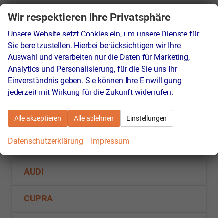
Wir respektieren Ihre Privatsphäre
Fahrzeugnr.
47160
Getriebe
Automatik
Kraftstoff
Elektro
Außenfarbe
Atlas White
Unsere Website setzt Cookies ein, um unsere Dienste für
Leistung
168 kW (228 PS)
Kilometerstand
20 km
Sie bereitzustellen. Hierbei berücksichtigen wir Ihre
01.07.2026
Auswahl und verarbeiten nur die Daten für Marketing,
Analytics und Personalisierung, für die Sie uns Ihr
43.390,– €
Details
Einverständnis geben. Sie können Ihre Einwilligung
incl. 19% MwSt.
jederzeit mit Wirkung für die Zukunft widerrufen.
Stromverbrauch kombiniert:
19,00 kWh/100km
Elektrische Reichweite:
510 km
CO
-Klasse:
A
2
Alle akzeptieren
Alle ablehnen
Einstellungen
CO
-Emissionen:
0 g/km
2
Fahrzeugnr.
Datenschutzerklärung
Impressum
AUDI
CUPRA