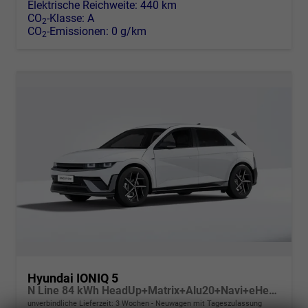
Elektrische Reichweite:
440 km
CO
-Klasse:
A
2
CO
-Emissionen:
0 g/km
2
Hyundai IONIQ 5
N Line 84 kWh HeadUp+Matrix+Alu20+Navi+eHeck+SideAssist+Kamera+SmartKey
unverbindliche Lieferzeit:
3 Wochen
Neuwagen mit Tageszulassung