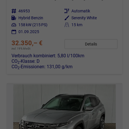
Fahrzeugnr.
46953
Getriebe
Automatik
Kraftstoff
Hybrid Benzin
Außenfarbe
Serenity White
Leistung
158 kW (215 PS)
Kilometerstand
15 km
01.09.2025
32.350,– €
Details
incl. 19% MwSt.
Verbrauch kombiniert:
5,80 l/100km
CO
-Klasse:
D
2
CO
-Emissionen:
131,00 g/km
2