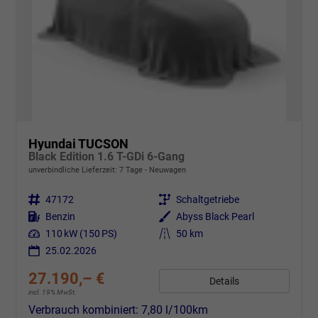
Hyundai TUCSON
Black Edition 1.6 T-GDi 6-Gang
unverbindliche Lieferzeit:
7 Tage
Neuwagen
Fahrzeugnr.
47172
Getriebe
Schaltgetriebe
Kraftstoff
Benzin
Außenfarbe
Abyss Black Pearl
Leistung
110 kW (150 PS)
Kilometerstand
50 km
25.02.2026
27.190,– €
Details
incl. 19% MwSt.
Verbrauch kombiniert:
7,80 l/100km