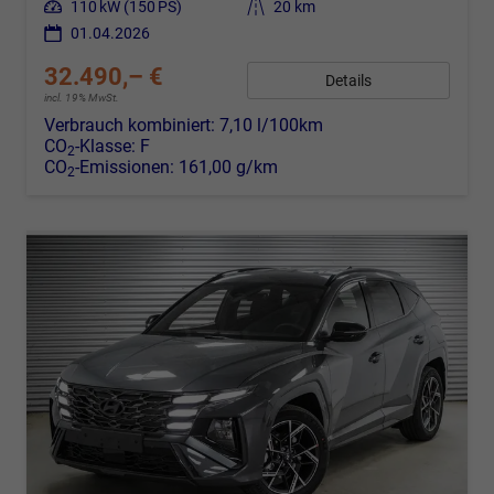
Leistung
110 kW (150 PS)
Kilometerstand
20 km
01.04.2026
32.490,– €
Details
incl. 19% MwSt.
Verbrauch kombiniert:
7,10 l/100km
CO
-Klasse:
F
2
CO
-Emissionen:
161,00 g/km
2