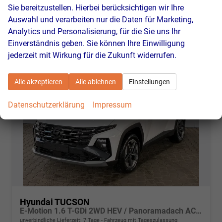
Verbrauch kombiniert:
5,80 l/100km
Sie bereitzustellen. Hierbei berücksichtigen wir Ihre
CO
-Klasse:
D
2
Auswahl und verarbeiten nur die Daten für Marketing,
CO
-Emissionen:
131,00 g/km
2
Analytics und Personalisierung, für die Sie uns Ihr
Einverständnis geben. Sie können Ihre Einwilligung
jederzeit mit Wirkung für die Zukunft widerrufen.
Alle akzeptieren
Alle ablehnen
Einstellungen
Datenschutzerklärung
Impressum
Hyundai TUCSON
E-Motion 1.6 T-GDi 2WD HEV / Panoramadach ACC LED Sitz + Lenkradheizung Navi PDC V&H Kamera Alu 18"
unverbindliche Lieferzeit:
7 Tage
Fahrzeug mit Tageszulassung