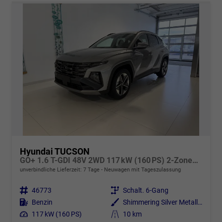
Hyundai TUCSON
GO+ 1.6 T-GDI 48V 2WD 117 kW (160 PS) 2-Zonen-Klimaautomatik, Android Auto, Apple CarPlay, Voll-LED Scheinwerfer, Keyless Go, Navigationssystem, Virtual Cockpit, 18 Zoll Leichtmetallfelgen, uvm.
unverbindliche Lieferzeit:
7 Tage
Neuwagen mit Tageszulassung
Fahrzeugnr.
46773
Getriebe
Schalt. 6-Gang
Kraftstoff
Benzin
Außenfarbe
Shimmering Silver Metallic
Leistung
117 kW (160 PS)
Kilometerstand
10 km