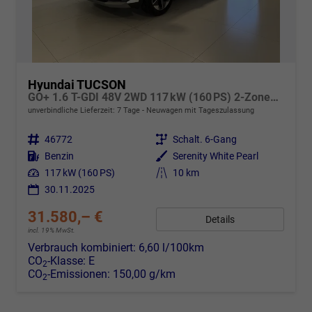
Hyundai TUCSON
GO+ 1.6 T-GDI 48V 2WD 117 kW (160 PS) 2-Zonen-Klimaautomatik, Android Auto, Apple CarPlay, Voll-LED Scheinwerfer, Keyless Go, Navigationssystem, Virtual Cockpit, 18 Zoll Leichtmetallfelgen, uvm.
unverbindliche Lieferzeit:
7 Tage
Neuwagen mit Tageszulassung
Fahrzeugnr.
46772
Getriebe
Schalt. 6-Gang
Kraftstoff
Benzin
Außenfarbe
Serenity White Pearl
Leistung
117 kW (160 PS)
Kilometerstand
10 km
30.11.2025
31.580,– €
Details
incl. 19% MwSt.
Verbrauch kombiniert:
6,60 l/100km
CO
-Klasse:
E
2
CO
-Emissionen:
150,00 g/km
2