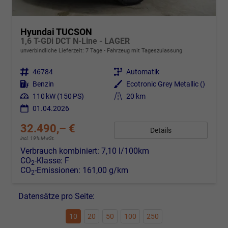
Hyundai TUCSON
1,6 T-GDi DCT N-Line - LAGER
unverbindliche Lieferzeit:
7 Tage
Fahrzeug mit Tageszulassung
Fahrzeugnr.
46784
Getriebe
Automatik
Kraftstoff
Benzin
Außenfarbe
Ecotronic Grey Metallic ()
Leistung
110 kW (150 PS)
Kilometerstand
20 km
01.04.2026
32.490,– €
Details
incl. 19% MwSt.
Verbrauch kombiniert:
7,10 l/100km
CO
-Klasse:
F
2
CO
-Emissionen:
161,00 g/km
2
Datensätze pro Seite:
10
20
50
100
250