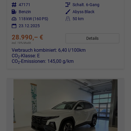
Fahrzeugnr.
47171
Getriebe
Schalt. 6-Gang
Kraftstoff
Benzin
Außenfarbe
Abyss Black
Leistung
118 kW (160 PS)
Kilometerstand
50 km
23.12.2025
28.990,– €
Details
incl. 19% MwSt.
Verbrauch kombiniert:
6,40 l/100km
CO
-Klasse:
E
2
CO
-Emissionen:
145,00 g/km
2