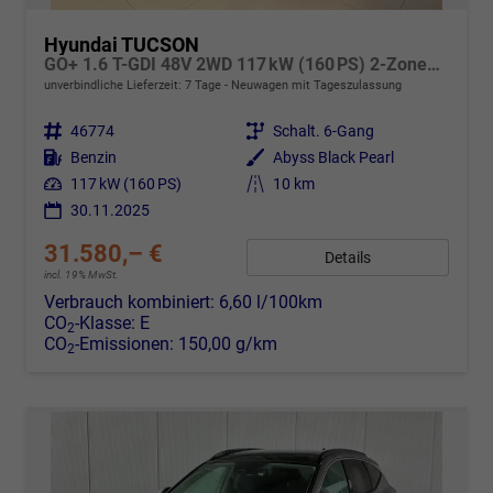
Hyundai TUCSON
GO+ 1.6 T-GDI 48V 2WD 117 kW (160 PS) 2-Zonen-Klimaautomatik, Android Auto, Apple CarPlay, Voll-LED Scheinwerfer, Keyless Go, Navigationssystem, Virtual Cockpit, 18 Zoll Leichtmetallfelgen, uvm.
unverbindliche Lieferzeit:
7 Tage
Neuwagen mit Tageszulassung
Fahrzeugnr.
46774
Getriebe
Schalt. 6-Gang
Kraftstoff
Benzin
Außenfarbe
Abyss Black Pearl
Leistung
117 kW (160 PS)
Kilometerstand
10 km
30.11.2025
31.580,– €
Details
incl. 19% MwSt.
Verbrauch kombiniert:
6,60 l/100km
CO
-Klasse:
E
2
CO
-Emissionen:
150,00 g/km
2