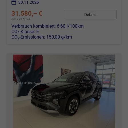
30.11.2025
31.580,– €
Details
incl. 19% MwSt.
Verbrauch kombiniert:
6,60 l/100km
CO
-Klasse:
E
2
CO
-Emissionen:
150,00 g/km
2