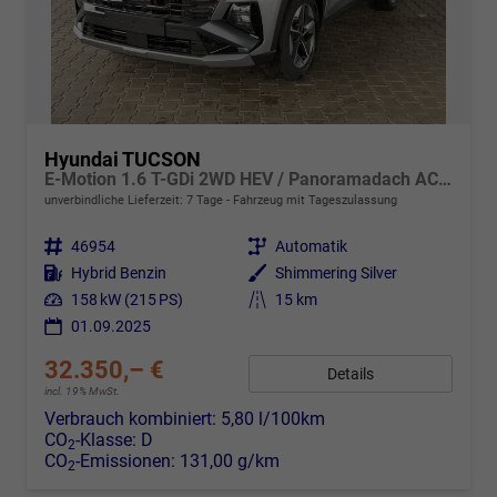
Hyundai TUCSON
E-Motion 1.6 T-GDi 2WD HEV / Panoramadach ACC LED Sitz + Lenkradheizung Navi PDC V&H Kamera Alu 18"
unverbindliche Lieferzeit:
7 Tage
Fahrzeug mit Tageszulassung
Fahrzeugnr.
46954
Getriebe
Automatik
Kraftstoff
Hybrid Benzin
Außenfarbe
Shimmering Silver
Leistung
158 kW (215 PS)
Kilometerstand
15 km
01.09.2025
32.350,– €
Details
incl. 19% MwSt.
Verbrauch kombiniert:
5,80 l/100km
CO
-Klasse:
D
2
CO
-Emissionen:
131,00 g/km
2