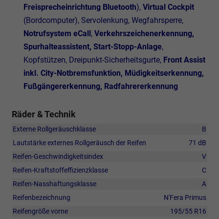
Freisprecheinrichtung Bluetooth
),
Virtual Cockpit
(Bordcomputer), Servolenkung, Wegfahrsperre,
Notrufsystem eCall
,
Verkehrszeichenerkennung,
Spurhalteassistent, Start-Stopp-Anlage
,
Kopfstützen, Dreipunkt-Sicherheitsgurte,
Front Assist
inkl. City-Notbremsfunktion, Müdigkeitserkennung,
Fußgängererkennung, Radfahrererkennung
Räder & Technik
Externe Rollgeräuschklasse
B
Lautstärke externes Rollgeräusch der Reifen
71 dB
Reifen-Geschwindigkeitsindex
V
Reifen-Kraftstoffeffizienzklasse
C
Reifen-Nasshaftungsklasse
A
Reifenbezeichnung
N'Fera Primus
Reifengröße vorne
195/55 R16