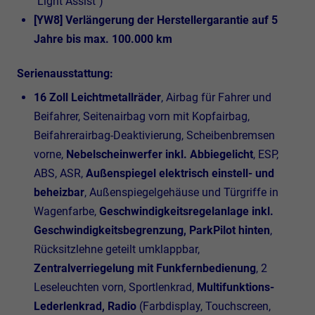
"Light Assist")
[YW8] Verlängerung der Herstellergarantie auf 5
Jahre bis max. 100.000 km
Serienausstattung:
16 Zoll Leichtmetallräder
, Airbag für Fahrer und
Beifahrer, Seitenairbag vorn mit Kopfairbag,
Beifahrerairbag-Deaktivierung, Scheibenbremsen
vorne,
Nebelscheinwerfer inkl. Abbiegelicht
, ESP,
ABS, ASR,
Außenspiegel elektrisch einstell- und
beheizbar
, Außenspiegelgehäuse und Türgriffe in
Wagenfarbe,
Geschwindigkeitsregelanlage inkl.
Geschwindigkeitsbegrenzung, ParkPilot hinten
,
Rücksitzlehne geteilt umklappbar,
Zentralverriegelung mit Funkfernbedienung
, 2
Leseleuchten vorn, Sportlenkrad,
Multifunktions-
Lederlenkrad, Radio
(Farbdisplay, Touchscreen,