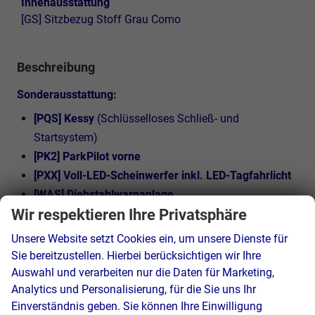
Innenausstattung
[GS] Sitzbezug Stoff Grau Como
Beschreibung
Sonderausstattung:
[PQS] Kessy
(Schlüsselloses Schließ- und
Startsystem)
[PK2] ParkPilot vorne
[PXX] Voll-LED-Scheinwerfer inkl. LED-Tagfahrlicht
[WAS] Diebstahlwarnanlage
Wir respektieren Ihre Privatsphäre
[PW2] Winterpaket
(Sitzheizung vorn)
[PFA] Ablagen Paket
(Mittelarmlehne vorn,
Unsere Website setzt Cookies ein, um unsere Dienste für
Verzurrösen im Gepäckraum, Induktionsladen für
Sie bereitzustellen. Hierbei berücksichtigen wir Ihre
Smartphones)
Auswahl und verarbeiten nur die Daten für Marketing,
Analytics und Personalisierung, für die Sie uns Ihr
[PH2] Klimaautomatik 2-Zonen-Climatronic
Einverständnis geben. Sie können Ihre Einwilligung
[PTP] Trend Plus Paket
(
Außenspiegel elektrisch