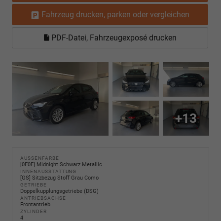
Fahrzeug drucken, parken oder vergleichen
PDF-Datei, Fahrzeugexposé drucken
+13
AUSSENFARBE
[0E0E] Midnight Schwarz Metallic
INNENAUSSTATTUNG
[GS] Sitzbezug Stoff Grau Como
GETRIEBE
Doppelkupplungsgetriebe (DSG)
ANTRIEBSACHSE
Frontantrieb
ZYLINDER
4