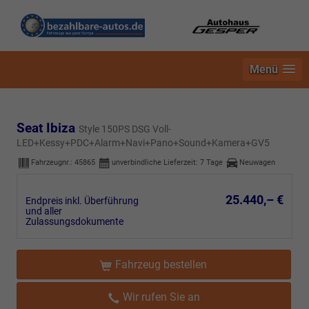
Menü
Seat Ibiza
Style 150PS DSG Voll-
LED+Kessy+PDC+Alarm+Navi+Pano+Sound+Kamera+GV5
Fahrzeugnr.:
45865
unverbindliche Lieferzeit:
7 Tage
Neuwagen
25.440,– €
Endpreis inkl. Überführung
und aller
Zulassungsdokumente
Fahrzeug bestellen
Wir rufen Sie an