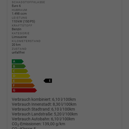
SCHADSTOFFKLASSE
Euro 6
HUBRAUM
1.498 ccm
LEISTUNG
110 kW (150 PS)
KRAFTSTOFF
Benzin
KATEGORIE
Limousine
KILOMETERSTAND
20 km
ZUSTAND
unfallfrei
Verbrauch kombiniert:
6,10 l/100km
Verbrauch Innenstadt:
8,30 l/100km
Verbrauch Stadtrand:
6,10 l/100km
Verbrauch Landstraße:
5,20 l/100km
Verbrauch Autobahn:
6,10 l/100km
CO
-Emissionen:
139,00 g/km
2
CO
-Klasse:
E