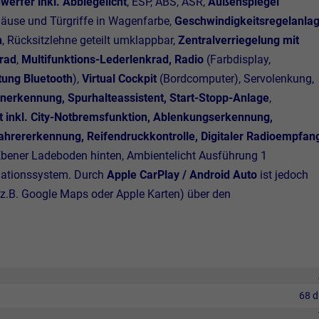
werfer inkl. Abbiegelicht
, ESP, ABS, ASR,
Außenspiegel
äuse und Türgriffe in Wagenfarbe,
Geschwindigkeitsregelanla
n
, Rücksitzlehne geteilt umklappbar,
Zentralverriegelung mit
rad
,
Multifunktions-Lederlenkrad, Radio
(Farbdisplay,
tung Bluetooth
),
Virtual Cockpit
(Bordcomputer), Servolenkung,
nerkennung, Spurhalteassistent, Start-Stopp-Anlage
,
st inkl. City-Notbremsfunktion, Ablenkungserkennung,
rererkennung, Reifendruckkontrolle, Digitaler Radioempfan
x, Ebener Ladeboden hinten, Ambientelicht Ausführung 1
igationssystem. Durch
Apple CarPlay / Android Auto
ist jedoch
z.B. Google Maps oder Apple Karten) über den
68 