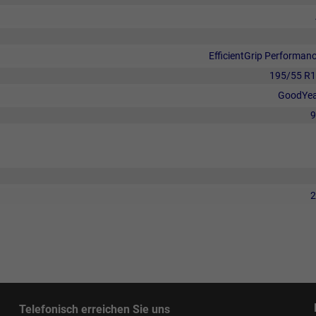
EfficientGrip Performan
195/55 R
GoodYe
9
2
Telefonisch erreichen Sie uns