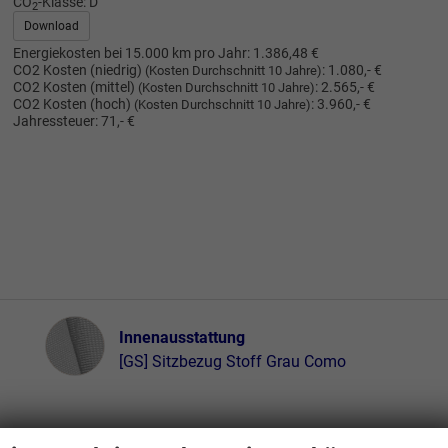
CO
-Klasse:
D
2
Download
Energiekosten bei 15.000 km pro Jahr:
1.386,48 €
CO2 Kosten (niedrig)
:
1.080,- €
(Kosten Durchschnitt 10 Jahre)
CO2 Kosten (mittel)
:
2.565,- €
(Kosten Durchschnitt 10 Jahre)
CO2 Kosten (hoch)
:
3.960,- €
(Kosten Durchschnitt 10 Jahre)
Jahressteuer:
71,- €
Innenausstattung
Innenausstattung
[GS] Sitzbezug Stoff Grau Como