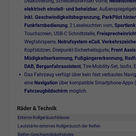
Deaktivierung, Scheibenbremsen vorne,
Nebelschein
elektrisch einstell- und beheizbar
, Außenspiegelgeh
inkl. Geschwindigkeitsbegrenzung, ParkPilot hinte
Funkfernbedienung
, 2 Leseleuchten vorn,
Sportlenk
Touchscreen, USB-C Schnittstelle,
Freisprecheinrich
Wegfahrsperre,
Notrufsystem eCall
,
Verkehrszeiche
Kopfstützen, Dreipunkt-Sicherheitsgurte,
Front Assi
Müdigkeitserkennung, Fußgängererkennung, Radfah
DAB, Berganfahrassistent
, Tire-Mobility-Set, Isofi
Das Fahrzeug verfügt über kein fest verbautes Nav
eine
Navigation
über kompatible Smartphone-Apps (
Fahrzeugbildschirm
möglich.
Räder & Technik
Externe Rollgeräuschklasse
Lautstärke externes Rollgeräusch der Reifen
Reifen-Geschwindigkeitsindex