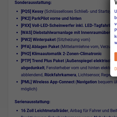
Sonderausstattung:
U
[PQS] Kessy
(Schlüsselloses Schließ- und Startsyst
b
[PK2] ParkPilot vorne und hinten
v
[PXX] Voll-LED-Scheinwerfer inkl. LED-Tagfahrlicht
P
[WAS] Diebstahlwarnanlage mit Innenraumüberwa
k
[PW2] Winterpaket
(Sitzheizung vorn)
w
[PFA] Ablagen Paket
(Mittelarmlehne vorn, Verzurr
[PH2] Klimaautomatik 2-Zonen-Climatronic
[PTP] Trend Plus Paket
(
Außenspiegel elektrisch a
abgedunkelt
, Fensterheber vorn und hinten elektris
D
abblendend,
Rückfahrkamera
, Lichtsensor, Regens
[PML]
Wireless App-Connect
(
Navigation
bequem üb
möglich)
Serienausstattung:
16 Zoll Leichtmetallräder
, Airbag für Fahrer und Bei