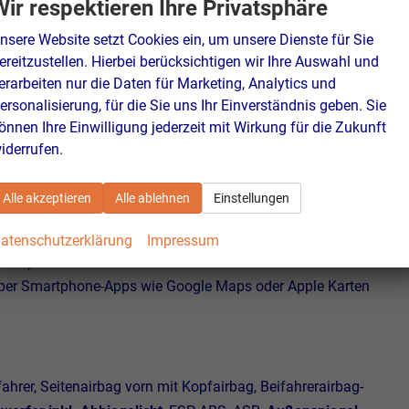
Wir respektieren Ihre Privatsphäre
nsere Website setzt Cookies ein, um unsere Dienste für Sie
em)
ereitzustellen. Hierbei berücksichtigen wir Ihre Auswahl und
erarbeiten nur die Daten für Marketing, Analytics und
ersonalisierung, für die Sie uns Ihr Einverständnis geben. Sie
chung
önnen Ihre Einwilligung jederzeit mit Wirkung für die Zukunft
iderrufen.
ösen im Gepäckraum, Induktionsladen für Smartphones)
Alle akzeptieren
Alle ablehnen
Einstellungen
nklappbar
, Vordersitze höhenverstellbar,
Scheiben ab der B-Säu
ch, 6 Lautsprecher, Sicherheitsinnenspiegel automatisch
atenschutzerklärung
Impressum
ensor)
er Smartphone-Apps wie Google Maps oder Apple Karten
fahrer, Seitenairbag vorn mit Kopfairbag, Beifahrerairbag-