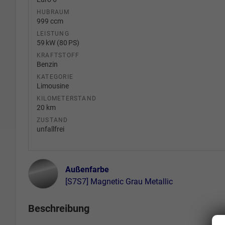
HUBRAUM
999 ccm
LEISTUNG
59 kW (80 PS)
KRAFTSTOFF
Benzin
KATEGORIE
Limousine
KILOMETERSTAND
20 km
ZUSTAND
unfallfrei
Außenfarbe
[S7S7] Magnetic Grau Metallic
Beschreibung