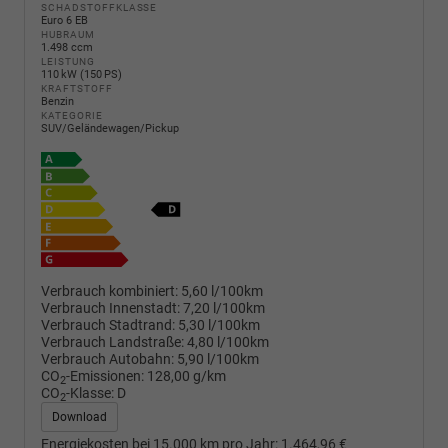
SCHADSTOFFKLASSE
Euro 6 EB
HUBRAUM
1.498 ccm
LEISTUNG
110 kW (150 PS)
KRAFTSTOFF
Benzin
KATEGORIE
SUV/Geländewagen/Pickup
Verbrauch kombiniert:
5,60 l/100km
Verbrauch Innenstadt:
7,20 l/100km
Verbrauch Stadtrand:
5,30 l/100km
Verbrauch Landstraße:
4,80 l/100km
Verbrauch Autobahn:
5,90 l/100km
CO
-Emissionen:
128,00 g/km
2
CO
-Klasse:
D
2
Download
Energiekosten bei 15.000 km pro Jahr:
1.464,96 €