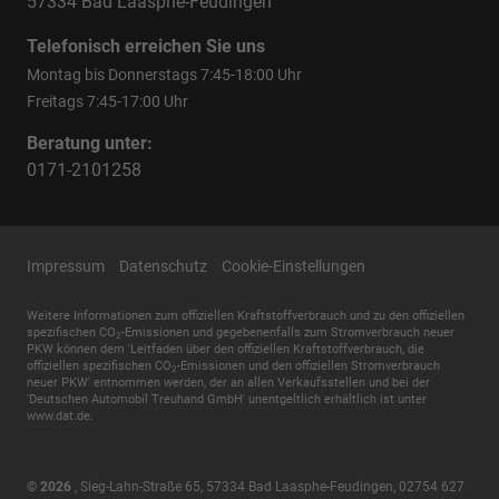
57334 Bad Laasphe-Feudingen
Telefonisch erreichen Sie uns
Montag bis Donnerstags 7:45-18:00 Uhr
Freitags 7:45-17:00 Uhr
Beratung unter:
0171-2101258
Impressum
Datenschutz
Cookie-Einstellungen
Weitere Informationen zum offiziellen Kraftstoffverbrauch und zu den offiziellen
spezifischen CO
-Emissionen und gegebenenfalls zum Stromverbrauch neuer
2
PKW können dem 'Leitfaden über den offiziellen Kraftstoffverbrauch, die
offiziellen spezifischen CO
-Emissionen und den offiziellen Stromverbrauch
2
neuer PKW' entnommen werden, der an allen Verkaufsstellen und bei der
'Deutschen Automobil Treuhand GmbH' unentgeltlich erhältlich ist unter
www.dat.de.
© 2026
,
Sieg-Lahn-Straße 65
,
57334
Bad Laasphe-Feudingen,
02754 627