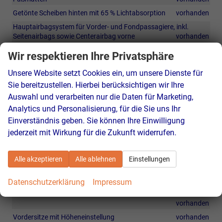
Getönte Scheiben hinten mit 65 % Lichtabsorption
vorhanden
Hauptairbagsystem für Vorder- und Fondpassagiere, inkl.
Seitenairbags sowie Centerairbag vorne
vorhanden
Induktives Laden
vorhanden
Wir respektieren Ihre Privatsphäre
LED-Leuchten im Fußraum vorne
vorhanden
Unsere Website setzt Cookies ein, um unsere Dienste für
Mittelarmlehne vorne
vorhanden
Sie bereitzustellen. Hierbei berücksichtigen wir Ihre
Multifunktions-Sportlederlenkrad, beheizbar mit DSG-
Auswahl und verarbeiten nur die Daten für Marketing,
Schaltfunktion
vorhanden
Analytics und Personalisierung, für die Sie uns Ihr
Pedale und Fußstütze in gebürstetem Edelstahl
vorhanden
Einverständnis geben. Sie können Ihre Einwilligung
Rücksitzlehne, asymmetrisch geteilt (60/40) mit Mittelarmlehne
jederzeit mit Wirkung für die Zukunft widerrufen.
vorhanden
Sportsitz-Komfort vorne
vorhanden
Alle akzeptieren
Alle ablehnen
Einstellungen
Türverkleidungen und Armlehnen in Leatherette
vorhanden
Variable Kofferraumboden
vorhanden
Datenschutzerklärung
Impressum
Vordersitze mit elektrisch verstellbarer Lendenstütze
vorhanden
Vordersitze mit Höheneinstellung
vorhanden