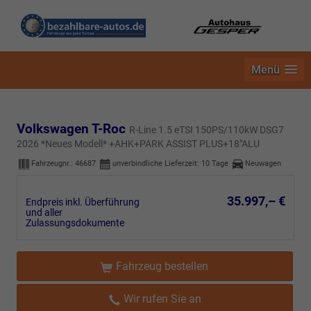
Menü
Volkswagen T-Roc
R-Line 1.5 eTSI 150PS/110kW DSG7
2026 *Neues Modell* +AHK+PARK ASSIST PLUS+18"ALU
Fahrzeugnr.:
46687
unverbindliche Lieferzeit:
10 Tage
Neuwagen
35.997,– €
Endpreis inkl. Überführung
und aller
Zulassungsdokumente
Fahrzeug bestellen
Wir rufen Sie an