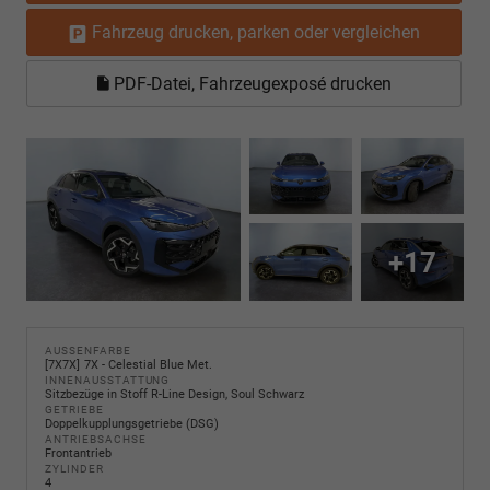
Fahrzeug drucken, parken oder vergleichen
PDF-Datei, Fahrzeugexposé drucken
+17
AUSSENFARBE
7X7X
7X - Celestial Blue Met.
INNENAUSSTATTUNG
Sitzbezüge in Stoff R-Line Design, Soul Schwarz
GETRIEBE
Doppelkupplungsgetriebe (DSG)
ANTRIEBSACHSE
Frontantrieb
ZYLINDER
4