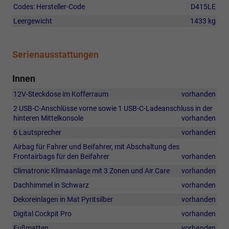
Codes: Hersteller-Code
D415LE
Leergewicht
1433 kg
Serienausstattungen
Innen
12V-Steckdose im Kofferraum
vorhanden
2 USB-C-Anschlüsse vorne sowie 1 USB-C-Ladeanschluss in der
hinteren Mittelkonsole
vorhanden
6 Lautsprecher
vorhanden
Airbag für Fahrer und Beifahrer, mit Abschaltung des
Frontairbags für den Beifahrer
vorhanden
Climatronic Klimaanlage mit 3 Zonen und Air Care
vorhanden
Dachhimmel in Schwarz
vorhanden
Dekoreinlagen in Mat Pyritsilber
vorhanden
Digital Cockpit Pro
vorhanden
Fußmatten
vorhanden