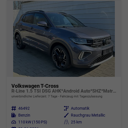
Volkswagen T-Cross
R-Line 1.5 TSI DSG AHK*Android Auto*SHZ*Matrix-LED*Kamera*Keyless*18"
unverbindliche Lieferzeit:
7 Tage
Fahrzeug mit Tageszulassung
Fahrzeugnr.
46492
Getriebe
Automatik
Kraftstoff
Benzin
Außenfarbe
Rauchgrau Metallic
Leistung
110 kW (150 PS)
Kilometerstand
25 km