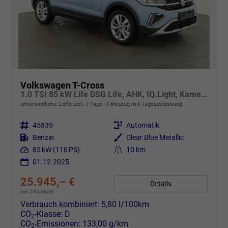
Volkswagen T-Cross
1.0 TSI 85 kW Life DSG Life, AHK, IQ.Light, Kamera, ACC, Side, Winter, 17-Zoll
unverbindliche Lieferzeit:
7 Tage
Fahrzeug mit Tageszulassung
Fahrzeugnr.
45839
Getriebe
Automatik
Kraftstoff
Benzin
Außenfarbe
Clear Blue Metallic
Leistung
85 kW (116 PS)
Kilometerstand
10 km
01.12.2025
25.945,– €
Details
incl. 19% MwSt.
Verbrauch kombiniert:
5,80 l/100km
CO
-Klasse:
D
2
CO
-Emissionen:
133,00 g/km
2