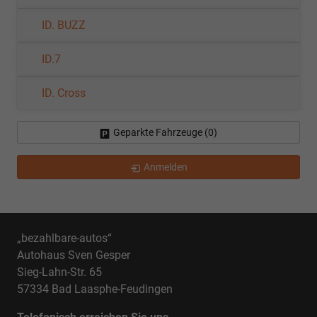
ID. BUZZ
ID.7
ID. Cross
Geparkte Fahrzeuge (
0
)
Anmelden
„bezahlbare-autos“
Autohaus Sven Gesper
Sieg-Lahn-Str. 65
57334 Bad Laasphe-Feudingen