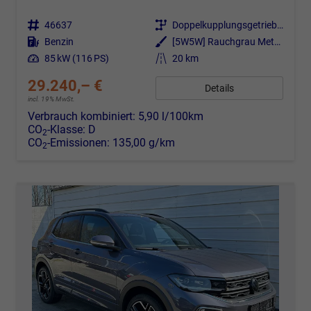
Fahrzeugnr.
46637
Getriebe
Doppelkupplungsgetriebe (DSG)
Kraftstoff
Benzin
Außenfarbe
[5W5W] Rauchgrau Metallic
Leistung
85 kW (116 PS)
Kilometerstand
20 km
29.240,– €
Details
incl. 19% MwSt.
Verbrauch kombiniert:
5,90 l/100km
CO
-Klasse:
D
2
CO
-Emissionen:
135,00 g/km
2