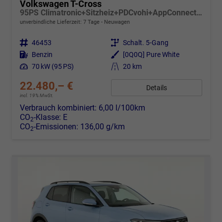
Volkswagen T-Cross
95PS Climatronic+Sitzheiz+PDCvohi+AppConnect+Side+TravelAssist+ACC
unverbindliche Lieferzeit:
7 Tage
Neuwagen
Fahrzeugnr.
46453
Getriebe
Schalt. 5-Gang
Kraftstoff
Benzin
Außenfarbe
[0Q0Q] Pure White
Leistung
70 kW (95 PS)
Kilometerstand
20 km
22.480,– €
Details
incl. 19% MwSt.
Verbrauch kombiniert:
6,00 l/100km
CO
-Klasse:
E
2
CO
-Emissionen:
136,00 g/km
2