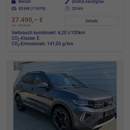
Kraftstoff
Benzin
Außenfarbe
[6U6U] Ascotgrau
Leistung
85 kW (116 PS)
Kilometerstand
20 km
27.490,– €
Details
incl. 19% MwSt.
Verbrauch kombiniert:
6,20 l/100km
CO
-Klasse:
E
2
CO
-Emissionen:
141,00 g/km
2