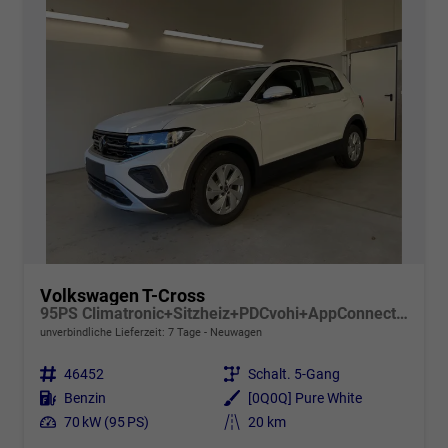
Volkswagen T-Cross
95PS Climatronic+Sitzheiz+PDCvohi+AppConnect+Side+TravelAssist+ACC
unverbindliche Lieferzeit:
7 Tage
Neuwagen
Fahrzeugnr.
46452
Getriebe
Schalt. 5-Gang
Kraftstoff
Benzin
Außenfarbe
[0Q0Q] Pure White
Leistung
70 kW (95 PS)
Kilometerstand
20 km