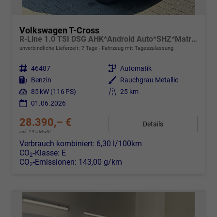
Volkswagen T-Cross
R-Line 1.0 TSI DSG AHK*Android Auto*SHZ*Matrix-LED*Kamera*Keyless*18"
unverbindliche Lieferzeit:
7 Tage
Fahrzeug mit Tageszulassung
Fahrzeugnr.
46487
Getriebe
Automatik
Kraftstoff
Benzin
Außenfarbe
Rauchgrau Metallic
Leistung
85 kW (116 PS)
Kilometerstand
25 km
01.06.2026
28.390,– €
Details
incl. 19% MwSt.
Verbrauch kombiniert:
6,30 l/100km
CO
-Klasse:
E
2
CO
-Emissionen:
143,00 g/km
2