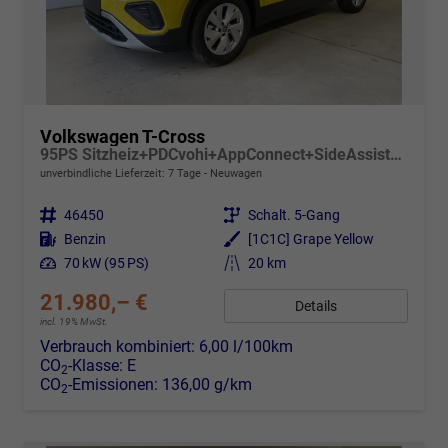
Volkswagen T-Cross
95PS Sitzheiz+PDCvohi+AppConnect+SideAssist+TravelAssist+ACC+Klima
unverbindliche Lieferzeit:
7 Tage
Neuwagen
Fahrzeugnr.
46450
Getriebe
Schalt. 5-Gang
Kraftstoff
Benzin
Außenfarbe
[1C1C] Grape Yellow
Leistung
70 kW (95 PS)
Kilometerstand
20 km
21.980,– €
Details
incl. 19% MwSt.
Verbrauch kombiniert:
6,00 l/100km
CO
-Klasse:
E
2
CO
-Emissionen:
136,00 g/km
2