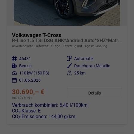
Volkswagen T-Cross
R-Line 1.5 TSI DSG AHK*Android Auto*SHZ*Matrix-LED*Kamera*Keyless*18"
unverbindliche Lieferzeit:
7 Tage
Fahrzeug mit Tageszulassung
Fahrzeugnr.
46431
Getriebe
Automatik
Kraftstoff
Benzin
Außenfarbe
Rauchgrau Metallic
Leistung
110 kW (150 PS)
Kilometerstand
25 km
01.06.2026
30.690,– €
Details
incl. 19% MwSt.
Verbrauch kombiniert:
6,40 l/100km
CO
-Klasse:
E
2
CO
-Emissionen:
144,00 g/km
2