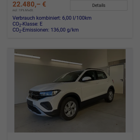
22.480,– €
Details
incl. 19% MwSt.
Verbrauch kombiniert:
6,00 l/100km
CO
-Klasse:
E
2
CO
-Emissionen:
136,00 g/km
2