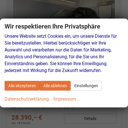
Wir respektieren Ihre Privatsphäre
Unsere Website setzt Cookies ein, um unsere Dienste für
Sie bereitzustellen. Hierbei berücksichtigen wir Ihre
Auswahl und verarbeiten nur die Daten für Marketing,
Analytics und Personalisierung, für die Sie uns Ihr
Einverständnis geben. Sie können Ihre Einwilligung
Volkswagen T-Cross
jederzeit mit Wirkung für die Zukunft widerrufen.
LIFE 115PS DSG AHK+IQ.Light+ACC+Parklenk+Kamera+Sitzheizung+Alu17+Keyless
unverbindliche Lieferzeit:
7 Tage
Neuwagen
Alle akzeptieren
Alle ablehnen
Einstellungen
Fahrzeugnr.
46811
Getriebe
Doppelkupplungsgetriebe (DSG)
Datenschutzerklärung
Impressum
Kraftstoff
Benzin
Außenfarbe
[5W5W] Rauchgrau Metallic
Leistung
85 kW (116 PS)
Kilometerstand
20 km
28.390,– €
Details
incl. 19% MwSt.