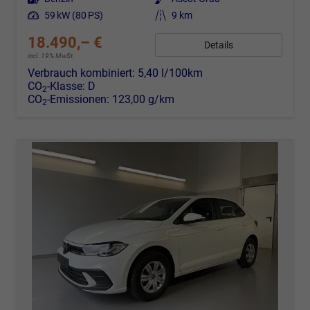
Leistung
59 kW (80 PS)
Kilometerstand
9 km
18.490,– €
Details
incl. 19% MwSt.
Verbrauch kombiniert:
5,40 l/100km
CO
-Klasse:
D
2
CO
-Emissionen:
123,00 g/km
2