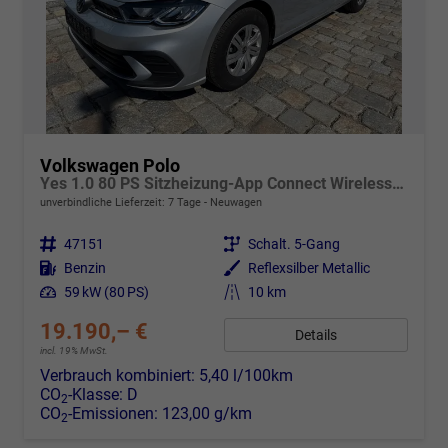
Volkswagen Polo
Yes 1.0 80 PS Sitzheizung-App Connect Wireless-Einparkhilfe-Klima-Sofort
unverbindliche Lieferzeit:
7 Tage
Neuwagen
Fahrzeugnr.
47151
Getriebe
Schalt. 5-Gang
Kraftstoff
Benzin
Außenfarbe
Reflexsilber Metallic
Leistung
59 kW (80 PS)
Kilometerstand
10 km
19.190,– €
Details
incl. 19% MwSt.
Verbrauch kombiniert:
5,40 l/100km
CO
-Klasse:
D
2
CO
-Emissionen:
123,00 g/km
2