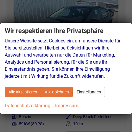
Wir respektieren Ihre Privatsphäre
Unsere Website setzt Cookies ein, um unsere Dienste für
Sie bereitzustellen. Hierbei berücksichtigen wir Ihre
Auswahl und verarbeiten nur die Daten für Marketing,
Analytics und Personalisierung, für die Sie uns Ihr
Einverständnis geben. Sie können Ihre Einwilligung
jederzeit mit Wirkung für die Zukunft widerrufen.
Volkswagen Polo
Yes 1.0 80 PS Sitzheizung-App Connect Wireless-Einparkhilfe-Klima-Sofort
Alle akzeptieren
Alle ablehnen
Einstellungen
unverbindliche Lieferzeit:
7 Tage
Neuwagen
Datenschutzerklärung
Impressum
Fahrzeugnr.
46399
Getriebe
Schalt. 5-Gang
Kraftstoff
Benzin
Außenfarbe
Deep Black Perleffect
Leistung
59 kW (80 PS)
Kilometerstand
10 km