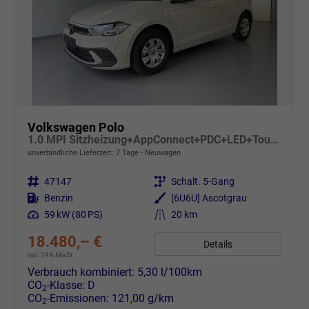
Volkswagen Polo
1.0 MPI Sitzheizung+AppConnect+PDC+LED+Touch+Lichtsensor+MultiLenkrad
unverbindliche Lieferzeit:
7 Tage
Neuwagen
Fahrzeugnr.
47147
Getriebe
Schalt. 5-Gang
Kraftstoff
Benzin
Außenfarbe
[6U6U] Ascotgrau
Leistung
59 kW (80 PS)
Kilometerstand
20 km
18.480,– €
Details
incl. 19% MwSt.
Verbrauch kombiniert:
5,30 l/100km
CO
-Klasse:
D
2
CO
-Emissionen:
121,00 g/km
2