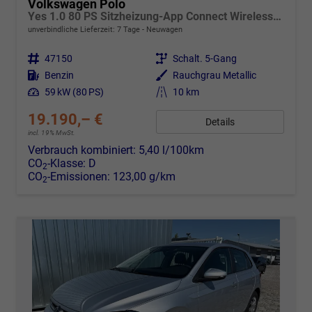
Volkswagen Polo
Yes 1.0 80 PS Sitzheizung-App Connect Wireless-Einparkhilfe-Klima-Sofort
unverbindliche Lieferzeit:
7 Tage
Neuwagen
Fahrzeugnr.
47150
Getriebe
Schalt. 5-Gang
Kraftstoff
Benzin
Außenfarbe
Rauchgrau Metallic
Leistung
59 kW (80 PS)
Kilometerstand
10 km
19.190,– €
Details
incl. 19% MwSt.
Verbrauch kombiniert:
5,40 l/100km
CO
-Klasse:
D
2
CO
-Emissionen:
123,00 g/km
2