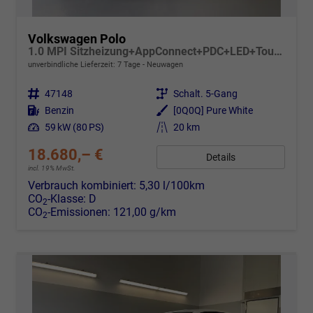
Volkswagen Polo
1.0 MPI Sitzheizung+AppConnect+PDC+LED+Touch+Lichtsensor+MultiLenkrad
unverbindliche Lieferzeit:
7 Tage
Neuwagen
Fahrzeugnr.
47148
Getriebe
Schalt. 5-Gang
Kraftstoff
Benzin
Außenfarbe
[0Q0Q] Pure White
Leistung
59 kW (80 PS)
Kilometerstand
20 km
18.680,– €
Details
incl. 19% MwSt.
Verbrauch kombiniert:
5,30 l/100km
CO
-Klasse:
D
2
CO
-Emissionen:
121,00 g/km
2