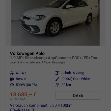
Volkswagen Polo
1.0 MPI Sitzheizung+AppConnect+PDC+LED+Touch+Lichtsensor+MultiLenkrad
unverbindliche Lieferzeit:
7 Tage
Neuwagen
Fahrzeugnr.
47149
Getriebe
Schalt. 5-Gang
Kraftstoff
Benzin
Außenfarbe
[0Q0Q] Pure White
Leistung
59 kW (80 PS)
Kilometerstand
20 km
18.680,– €
Details
incl. 19% MwSt.
Verbrauch kombiniert:
5,30 l/100km
CO
-Klasse:
D