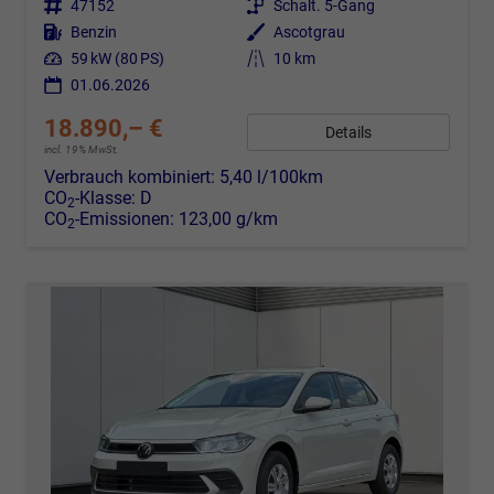
Fahrzeugnr.
47152
Getriebe
Schalt. 5-Gang
Kraftstoff
Benzin
Außenfarbe
Ascotgrau
Leistung
59 kW (80 PS)
Kilometerstand
10 km
01.06.2026
18.890,– €
Details
incl. 19% MwSt.
Verbrauch kombiniert:
5,40 l/100km
CO
-Klasse:
D
2
CO
-Emissionen:
123,00 g/km
2