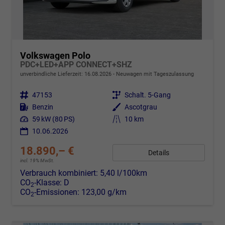
Volkswagen Polo
PDC+LED+APP CONNECT+SHZ
unverbindliche Lieferzeit:
16.08.2026
Neuwagen mit Tageszulassung
Fahrzeugnr.
47153
Getriebe
Schalt. 5-Gang
Kraftstoff
Benzin
Außenfarbe
Ascotgrau
Leistung
59 kW (80 PS)
Kilometerstand
10 km
10.06.2026
18.890,– €
Details
incl. 19% MwSt.
Verbrauch kombiniert:
5,40 l/100km
CO
-Klasse:
D
2
CO
-Emissionen:
123,00 g/km
2