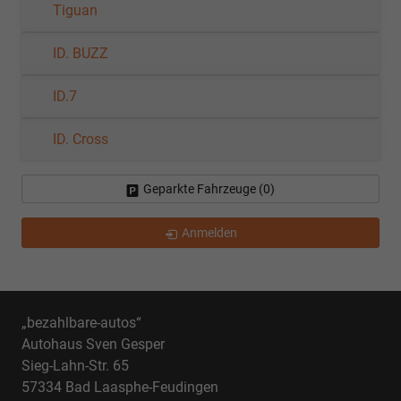
Tiguan
ID. BUZZ
ID.7
ID. Cross
Geparkte Fahrzeuge (
0
)
Anmelden
„bezahlbare-autos“
Autohaus Sven Gesper
Sieg-Lahn-Str. 65
57334 Bad Laasphe-Feudingen