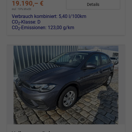
19.190,– €
Details
incl. 19% MwSt.
Verbrauch kombiniert:
5,40 l/100km
CO
-Klasse:
D
2
CO
-Emissionen:
123,00 g/km
2