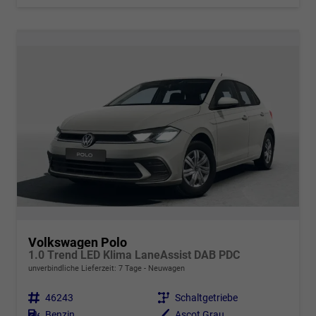
Volkswagen Polo
1.0 Trend LED Klima LaneAssist DAB PDC
unverbindliche Lieferzeit:
7 Tage
Neuwagen
Fahrzeugnr.
46243
Getriebe
Schaltgetriebe
Kraftstoff
Benzin
Außenfarbe
Ascot Grau