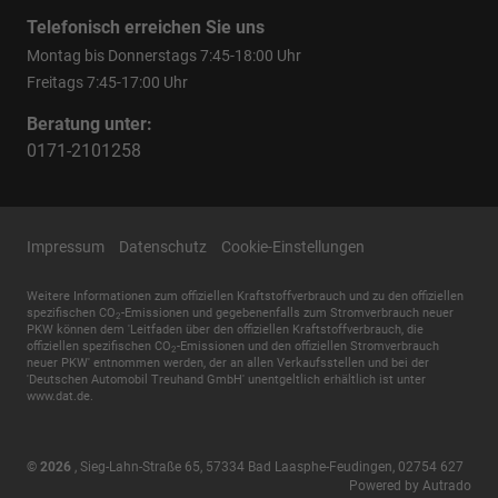
Telefonisch erreichen Sie uns
Montag bis Donnerstags 7:45-18:00 Uhr
Freitags 7:45-17:00 Uhr
Beratung unter:
0171-2101258
Impressum
Datenschutz
Cookie-Einstellungen
Weitere Informationen zum offiziellen Kraftstoffverbrauch und zu den offiziellen
spezifischen CO
-Emissionen und gegebenenfalls zum Stromverbrauch neuer
2
PKW können dem 'Leitfaden über den offiziellen Kraftstoffverbrauch, die
offiziellen spezifischen CO
-Emissionen und den offiziellen Stromverbrauch
2
neuer PKW' entnommen werden, der an allen Verkaufsstellen und bei der
'Deutschen Automobil Treuhand GmbH' unentgeltlich erhältlich ist unter
www.dat.de.
© 2026
,
Sieg-Lahn-Straße 65
,
57334
Bad Laasphe-Feudingen,
02754 627
Powered by Autrado