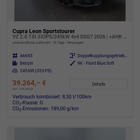
Cupra Leon Sportstourer
VZ 2.0 TSI 333PS/245kW 4x4 DSG7 2026 | +AHK +NAVI +Matrix +Immersive +5J Erw. Garantie
unverbindliche Lieferzeit:
10 Tage
Neuwagen
Fahrzeugnr.
46653
Getriebe
Doppelkupplungsgetriebe (DSG)
Kraftstoff
Benzin
Außenfarbe
9K - Fiord Blue Soft
Leistung
245 kW (333 PS)
39.264,– €
Details
incl. 19% MwSt.
Verbrauch kombiniert:
8,30 l/100km
CO
-Klasse:
G
2
CO
-Emissionen:
189,00 g/km
2