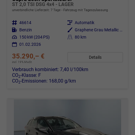
ST 2,0 TSI DSG 4x4 - LAGER
unverbindliche Lieferzeit:
7 Tage
Fahrzeug mit Tageszulassung
Fahrzeugnr.
46614
Getriebe
Automatik
Kraftstoff
Benzin
Außenfarbe
Graphene Grau Metallic (R6)
Leistung
150 kW (204 PS)
Kilometerstand
80 km
01.02.2026
35.290,– €
Details
incl. 19% MwSt.
Verbrauch kombiniert:
7,40 l/100km
CO
-Klasse:
F
2
CO
-Emissionen:
168,00 g/km
2