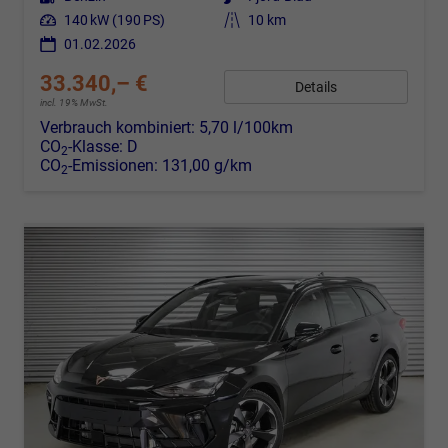
Leistung
140 kW (190 PS)
Kilometerstand
10 km
01.02.2026
33.340,– €
Details
incl. 19% MwSt.
Verbrauch kombiniert:
5,70 l/100km
CO
-Klasse:
D
2
CO
-Emissionen:
131,00 g/km
2