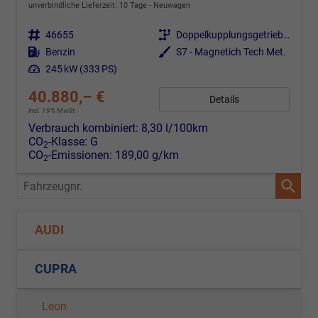
unverbindliche Lieferzeit:
10 Tage
Neuwagen
Fahrzeugnr.
46655
Getriebe
Doppelkupplungsgetriebe (DSG)
Kraftstoff
Benzin
Außenfarbe
S7 - Magnetich Tech Met.
Leistung
245 kW (333 PS)
40.880,– €
Details
incl. 19% MwSt.
Verbrauch kombiniert:
8,30 l/100km
CO
-Klasse:
G
2
CO
-Emissionen:
189,00 g/km
2
Fahrzeugnr.
AUDI
CUPRA
Leon