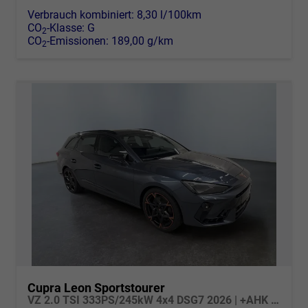
Verbrauch kombiniert:
8,30 l/100km
CO
-Klasse:
G
2
CO
-Emissionen:
189,00 g/km
2
Cupra Leon Sportstourer
VZ 2.0 TSI 333PS/245kW 4x4 DSG7 2026 | +AHK +PANO +NAVI +Matrix +Immersive +5J Erw. Garantie