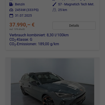
Kraftstoff
Benzin
Außenfarbe
S7 - Magnetich Tech Met.
Leistung
245 kW (333 PS)
Kilometerstand
25 km
31.07.2025
37.990,– €
Details
incl. 19% MwSt.
Verbrauch kombiniert:
8,30 l/100km
CO
-Klasse:
G
2
CO
-Emissionen:
189,00 g/km
2