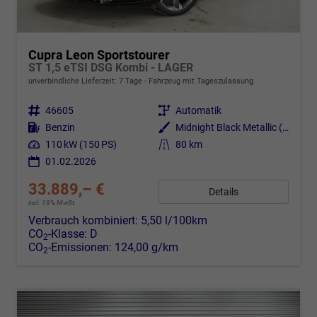
Cupra Leon Sportstourer
ST 1,5 eTSI DSG Kombi - LAGER
unverbindliche Lieferzeit:
7 Tage
Fahrzeug mit Tageszulassung
Fahrzeugnr.
46605
Getriebe
Automatik
Kraftstoff
Benzin
Außenfarbe
Midnight Black Metallic (0E)
Leistung
110 kW (150 PS)
Kilometerstand
80 km
01.02.2026
33.889,– €
Details
incl. 19% MwSt.
Verbrauch kombiniert:
5,50 l/100km
CO
-Klasse:
D
2
CO
-Emissionen:
124,00 g/km
2