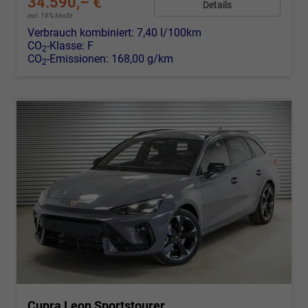
34.590,– €
Details
incl. 19% MwSt.
Verbrauch kombiniert:
7,40 l/100km
CO
-Klasse:
F
2
CO
-Emissionen:
168,00 g/km
2
Cupra Leon Sportstourer