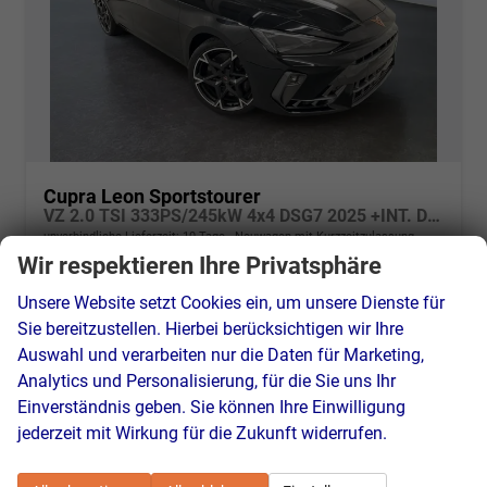
Cupra Leon Sportstourer
VZ 2.0 TSI 333PS/245kW 4x4 DSG7 2025 +INT. DRIVE+MATRIX+AHK+Erweiterte Garantie.
unverbindliche Lieferzeit:
10 Tage
Neuwagen mit Kurzzeitzulassung
Wir respektieren Ihre Privatsphäre
Fahrzeugnr.
45014
Getriebe
Doppelkupplungsgetriebe (DSG)
Unsere Website setzt Cookies ein, um unsere Dienste für
Kraftstoff
Benzin
Außenfarbe
0E - Midnight Black Met.
Sie bereitzustellen. Hierbei berücksichtigen wir Ihre
Leistung
245 kW (333 PS)
Kilometerstand
25 km
Auswahl und verarbeiten nur die Daten für Marketing,
31.07.2025
Analytics und Personalisierung, für die Sie uns Ihr
37.990,– €
Einverständnis geben. Sie können Ihre Einwilligung
Details
incl. 19% MwSt.
jederzeit mit Wirkung für die Zukunft widerrufen.
Verbrauch kombiniert:
8,30 l/100km
CO
-Klasse:
G
2