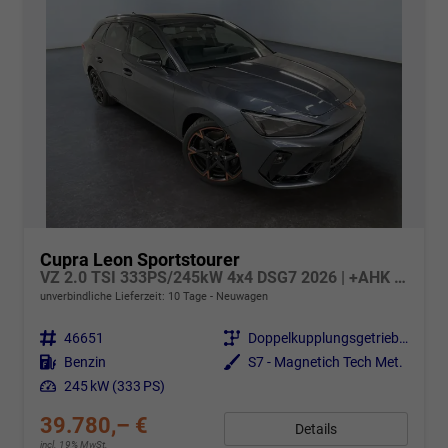
Cupra Leon Sportstourer
VZ 2.0 TSI 333PS/245kW 4x4 DSG7 2026 | +AHK +NAVI +Matrix +Immersive +5J Erw. Garantie
unverbindliche Lieferzeit:
10 Tage
Neuwagen
Fahrzeugnr.
46651
Getriebe
Doppelkupplungsgetriebe (DSG)
Kraftstoff
Benzin
Außenfarbe
S7 - Magnetich Tech Met.
Leistung
245 kW (333 PS)
39.780,– €
Details
incl. 19% MwSt.