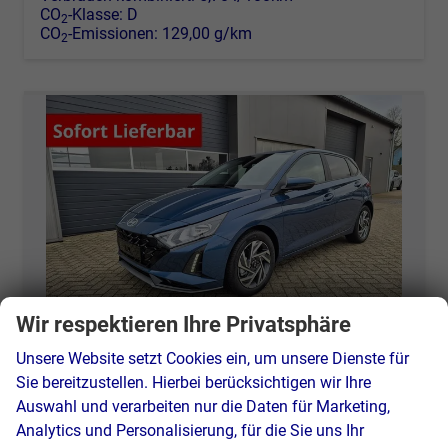
CO
-Klasse:
D
2
CO
-Emissionen:
129,00 g/km
2
Wir respektieren Ihre Privatsphäre
Unsere Website setzt Cookies ein, um unsere Dienste für
Sie bereitzustellen. Hierbei berücksichtigen wir Ihre
Hyundai i20
Auswahl und verarbeiten nur die Daten für Marketing,
1.0 T-GDI 90PS Trend Automatik 5-türig Innenraumkamera 2xKeyless Klimaautomatik Sitzheizung Lenkradheizung Navi Rückf.Kamera PDC Apple CarPlay Android Auto Tempomat Touchscreen 16"LM
Analytics und Personalisierung, für die Sie uns Ihr
unverbindliche Lieferzeit:
7 Tage
Fahrzeug mit Tageszulassung