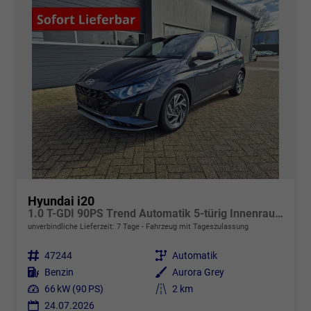
Hyundai i20
1.0 T-GDI 90PS Trend Automatik 5-türig Innenraumkamera 2xKeyless Klimaautomatik Sitzheizung Lenkradheizung Navi Rückf.Kamera PDC Apple CarPlay Android Auto Tempomat Touchscreen 16"LM
unverbindliche Lieferzeit:
7 Tage
Fahrzeug mit Tageszulassung
Fahrzeugnr.
47244
Getriebe
Automatik
Kraftstoff
Benzin
Außenfarbe
Aurora Grey
Leistung
66 kW (90 PS)
Kilometerstand
2 km
24.07.2026