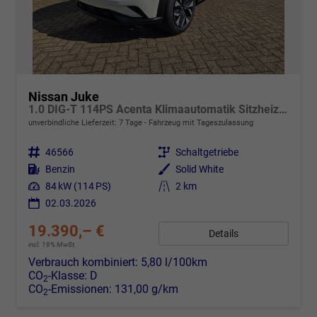
Nissan Juke
1.0 DIG-T 114PS Acenta Klimaautomatik Sitzheizung Rückf.Kamera Bluetooth Touchscreen wireless Apple CarPlay Android Auto
unverbindliche Lieferzeit:
7 Tage
Fahrzeug mit Tageszulassung
Fahrzeugnr.
46566
Getriebe
Schaltgetriebe
Kraftstoff
Benzin
Außenfarbe
Solid White
Leistung
84 kW (114 PS)
Kilometerstand
2 km
02.03.2026
19.390,– €
Details
incl. 19% MwSt.
Verbrauch kombiniert:
5,80 l/100km
CO
-Klasse:
D
2
CO
-Emissionen:
131,00 g/km
2