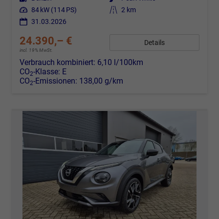
Leistung
84 kW (114 PS)
Kilometerstand
2 km
31.03.2026
24.390,– €
Details
incl. 19% MwSt.
Verbrauch kombiniert:
6,10 l/100km
CO
-Klasse:
E
2
CO
-Emissionen:
138,00 g/km
2