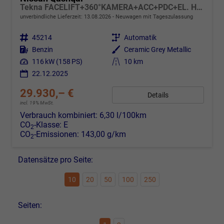
Tekna FACELIFT+360°KAMERA+ACC+PDC+EL. HECKKL.
unverbindliche Lieferzeit:
13.08.2026
Neuwagen mit Tageszulassung
Fahrzeugnr.
45214
Getriebe
Automatik
Kraftstoff
Benzin
Außenfarbe
Ceramic Grey Metallic
Leistung
116 kW (158 PS)
Kilometerstand
10 km
22.12.2025
29.930,– €
Details
incl. 19% MwSt.
Verbrauch kombiniert:
6,30 l/100km
CO
-Klasse:
E
2
CO
-Emissionen:
143,00 g/km
2
Datensätze pro Seite:
10
20
50
100
250
Seiten: