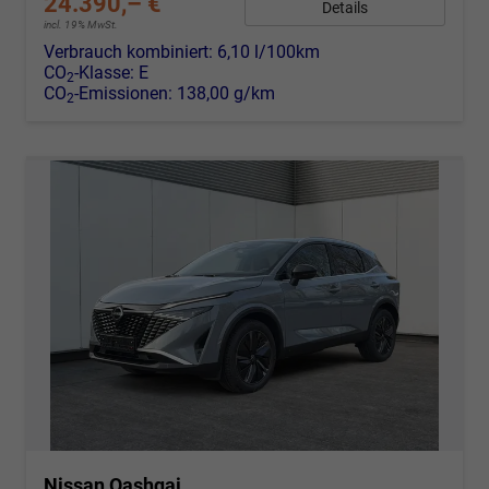
24.390,– €
Details
incl. 19% MwSt.
Verbrauch kombiniert:
6,10 l/100km
CO
-Klasse:
E
2
CO
-Emissionen:
138,00 g/km
2
Nissan Qashqai