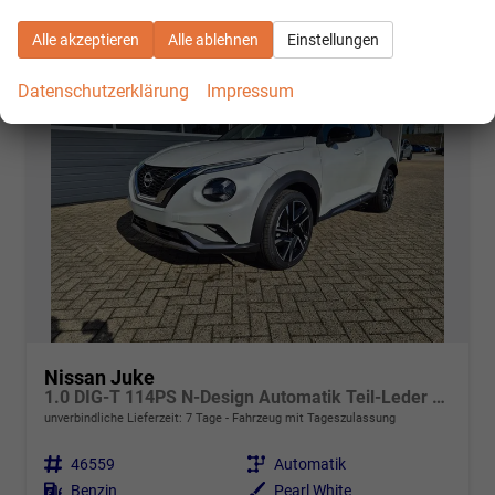
Alle akzeptieren
Alle ablehnen
Einstellungen
Datenschutzerklärung
Impressum
Nissan Juke
1.0 DIG-T 114PS N-Design Automatik Teil-Leder Klimaautomatik Sitzheizung Lenkradheizung PDC v+h Rückf.Kamera Navi 19"LM Bluetooth Touchscreen Apple CarPlay Android Auto
unverbindliche Lieferzeit:
7 Tage
Fahrzeug mit Tageszulassung
Fahrzeugnr.
46559
Getriebe
Automatik
Kraftstoff
Benzin
Außenfarbe
Pearl White