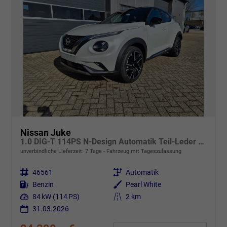
Nissan Juke
1.0 DIG-T 114PS N-Design Automatik Teil-Leder Klimaautomatik Sitzheizung Lenkradheizung PDC v+h Rückf.Kamera Navi 19"LM Bluetooth Touchscreen Apple CarPlay Android Auto
unverbindliche Lieferzeit:
7 Tage
Fahrzeug mit Tageszulassung
Fahrzeugnr.
46561
Getriebe
Automatik
Kraftstoff
Benzin
Außenfarbe
Pearl White
Leistung
84 kW (114 PS)
Kilometerstand
2 km
31.03.2026