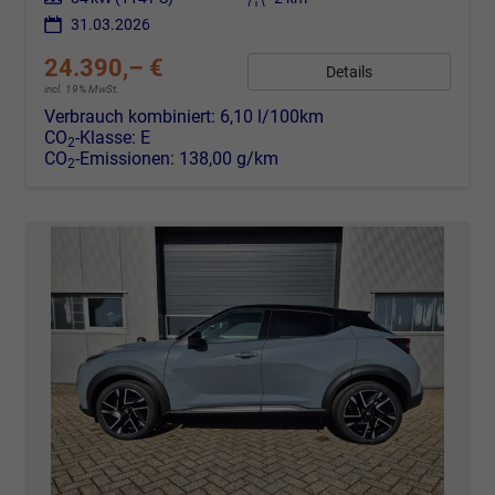
31.03.2026
24.390,– €
Details
incl. 19% MwSt.
Verbrauch kombiniert:
6,10 l/100km
CO
-Klasse:
E
2
CO
-Emissionen:
138,00 g/km
2