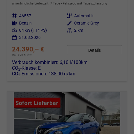
unverbindliche Lieferzeit:
7 Tage
Fahrzeug mit Tageszulassung
Fahrzeugnr.
46557
Getriebe
Automatik
Kraftstoff
Benzin
Außenfarbe
Ceramic Grey
Leistung
84 kW (114 PS)
Kilometerstand
2 km
31.03.2026
24.390,– €
Details
incl. 19% MwSt.
Verbrauch kombiniert:
6,10 l/100km
CO
-Klasse:
E
2
CO
-Emissionen:
138,00 g/km
2