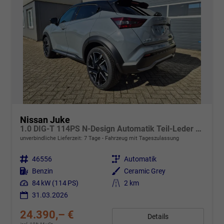
Nissan Juke
1.0 DIG-T 114PS N-Design Automatik Teil-Leder Klimaautomatik Sitzheizung Lenkradheizung PDC v+h Rückf.Kamera Navi 19"LM Bluetooth Touchscreen Apple CarPlay Android Auto
unverbindliche Lieferzeit:
7 Tage
Fahrzeug mit Tageszulassung
Fahrzeugnr.
46556
Getriebe
Automatik
Kraftstoff
Benzin
Außenfarbe
Ceramic Grey
Leistung
84 kW (114 PS)
Kilometerstand
2 km
31.03.2026
24.390,– €
Details