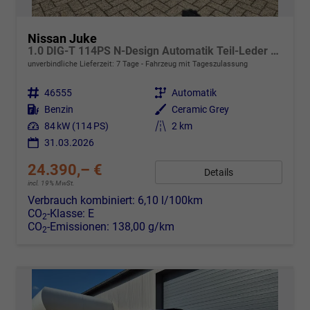
Nissan Juke
1.0 DIG-T 114PS N-Design Automatik Teil-Leder Klimaautomatik Sitzheizung Lenkradheizung PDC v+h Rückf.Kamera Navi 19"LM Bluetooth Touchscreen Apple CarPlay Android Auto
unverbindliche Lieferzeit:
7 Tage
Fahrzeug mit Tageszulassung
Fahrzeugnr.
46555
Getriebe
Automatik
Kraftstoff
Benzin
Außenfarbe
Ceramic Grey
Leistung
84 kW (114 PS)
Kilometerstand
2 km
31.03.2026
24.390,– €
Details
incl. 19% MwSt.
Verbrauch kombiniert:
6,10 l/100km
CO
-Klasse:
E
2
CO
-Emissionen:
138,00 g/km
2