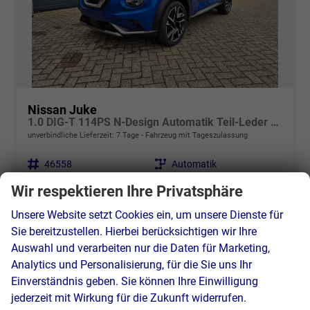
Nissan Juke
1.0 DIG-T 114PS N-Design Automatik Teil-Leder Klimaautomatik Sitzheizung Lenkradheizung PDC v+h Rückf.Kamera Navi 19"LM Bluetooth Touchscreen Apple CarPlay Android Auto
unverbindliche Lieferzeit:
7 Tage
Fahrzeug mit Tageszulassung
Fahrzeugnr.
46558
Getriebe
Automatik
Kraftstoff
Benzin
Außenfarbe
Magnetic Blue
Wir respektieren Ihre Privatsphäre
Leistung
84 kW (114 PS)
Kilometerstand
2 km
31.03.2026
Unsere Website setzt Cookies ein, um unsere Dienste für
Sie bereitzustellen. Hierbei berücksichtigen wir Ihre
24.390,– €
Details
Auswahl und verarbeiten nur die Daten für Marketing,
incl. 19% MwSt.
Analytics und Personalisierung, für die Sie uns Ihr
Verbrauch kombiniert:
6,10 l/100km
Einverständnis geben. Sie können Ihre Einwilligung
CO
-Klasse:
E
2
CO
-Emissionen:
138,00 g/km
jederzeit mit Wirkung für die Zukunft widerrufen.
2