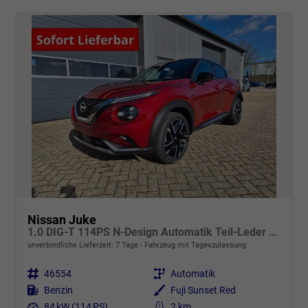
Nissan Juke
1.0 DIG-T 114PS N-Design Automatik Teil-Leder Klimaautomatik Sitzheizung Lenkradheizung PDC v+h Rückf.Kamera Navi 19"LM Bluetooth Touchscreen Apple CarPlay Android Auto
unverbindliche Lieferzeit:
7 Tage
Fahrzeug mit Tageszulassung
Fahrzeugnr.
46554
Getriebe
Automatik
Kraftstoff
Benzin
Außenfarbe
Fuji Sunset Red
Leistung
84 kW (114 PS)
Kilometerstand
2 km