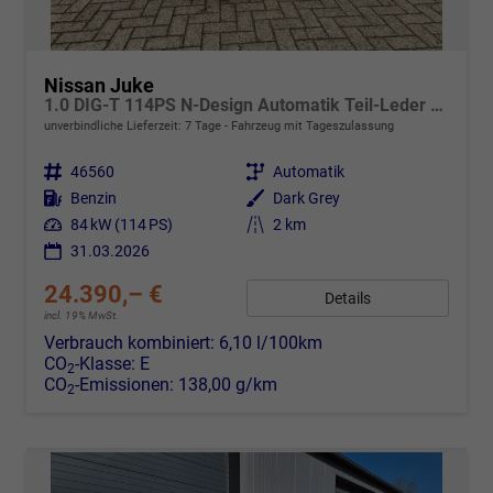
Nissan Juke
1.0 DIG-T 114PS N-Design Automatik Teil-Leder Klimaautomatik Sitzheizung Lenkradheizung PDC v+h Rückf.Kamera Navi 19"LM Bluetooth Touchscreen Apple CarPlay Android Auto
unverbindliche Lieferzeit:
7 Tage
Fahrzeug mit Tageszulassung
Fahrzeugnr.
46560
Getriebe
Automatik
Kraftstoff
Benzin
Außenfarbe
Dark Grey
Leistung
84 kW (114 PS)
Kilometerstand
2 km
31.03.2026
24.390,– €
Details
incl. 19% MwSt.
Verbrauch kombiniert:
6,10 l/100km
CO
-Klasse:
E
2
CO
-Emissionen:
138,00 g/km
2