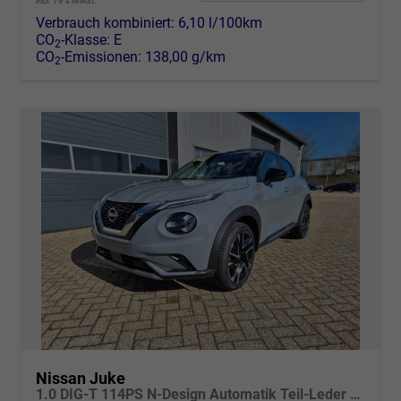
incl. 19% MwSt.
Verbrauch kombiniert:
6,10 l/100km
CO
-Klasse:
E
2
CO
-Emissionen:
138,00 g/km
2
Nissan Juke
1.0 DIG-T 114PS N-Design Automatik Teil-Leder Klimaautomatik Sitzheizung Lenkradheizung PDC v+h Rückf.Kamera Navi 19"LM Bluetooth Touchscreen Apple CarPlay Android Auto