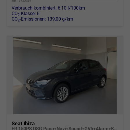
incl. 19% MwSt.
Verbrauch kombiniert:
6,10 l/100km
CO
-Klasse:
E
2
CO
-Emissionen:
139,00 g/km
2
Seat Ibiza
FR 150PS DSG Pano+Navi+Sound+GV5+Alarm+Kessy+Voll-LED+Sitzheizung