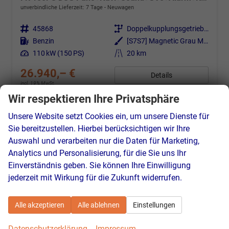
unverbindliche Lieferzeit:
7 Tage
Neuwagen
Fahrzeugnr.
45868
Getriebe
Doppelkupplungsgetriebe (DSG)
Kraftstoff
Benzin
Außenfarbe
[S7S7] Magnetic Grau Metallic
Leistung
110 kW (150 PS)
Kilometerstand
20 km
26.940,– €
Details
incl. 19% MwSt.
Verbrauch kombiniert:
6,10 l/100km
Wir respektieren Ihre Privatsphäre
CO
-Klasse:
E
2
CO
-Emissionen:
139,00 g/km
Unsere Website setzt Cookies ein, um unsere Dienste für
2
Sie bereitzustellen. Hierbei berücksichtigen wir Ihre
Auswahl und verarbeiten nur die Daten für Marketing,
Analytics und Personalisierung, für die Sie uns Ihr
Einverständnis geben. Sie können Ihre Einwilligung
jederzeit mit Wirkung für die Zukunft widerrufen.
Alle akzeptieren
Alle ablehnen
Einstellungen
Datenschutzerklärung
Impressum