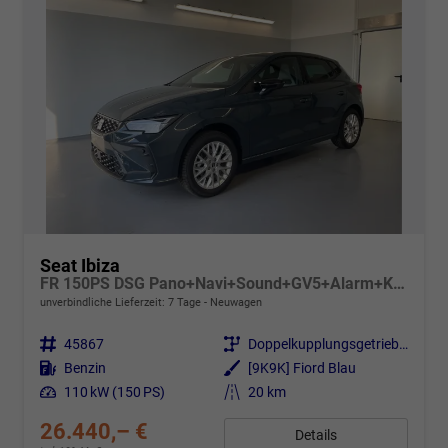
Seat Ibiza
FR 150PS DSG Pano+Navi+Sound+GV5+Alarm+Kessy+Voll-LED+Sitzheizung
unverbindliche Lieferzeit:
7 Tage
Neuwagen
Fahrzeugnr.
45867
Getriebe
Doppelkupplungsgetriebe (DSG)
Kraftstoff
Benzin
Außenfarbe
[9K9K] Fiord Blau
Leistung
110 kW (150 PS)
Kilometerstand
20 km
26.440,– €
Details