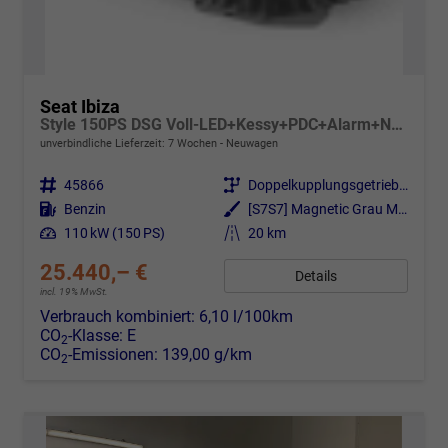
Seat Ibiza
Style 150PS DSG Voll-LED+Kessy+PDC+Alarm+Navi+Pano+Sound+Kamera+GV5
unverbindliche Lieferzeit:
7 Wochen
Neuwagen
Fahrzeugnr.
45866
Getriebe
Doppelkupplungsgetriebe (DSG)
Kraftstoff
Benzin
Außenfarbe
[S7S7] Magnetic Grau Metallic
Leistung
110 kW (150 PS)
Kilometerstand
20 km
25.440,– €
Details
incl. 19% MwSt.
Verbrauch kombiniert:
6,10 l/100km
CO
-Klasse:
E
2
CO
-Emissionen:
139,00 g/km
2