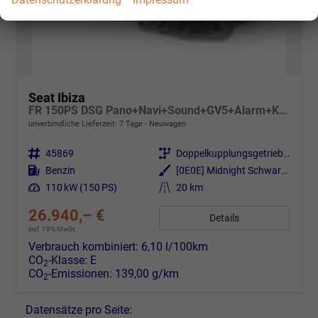
Seat Ibiza
FR 150PS DSG Pano+Navi+Sound+GV5+Alarm+Kessy+Voll-LED+Sitzheizung
unverbindliche Lieferzeit:
7 Tage
Neuwagen
Fahrzeugnr.
45869
Getriebe
Doppelkupplungsgetriebe (DSG)
Kraftstoff
Benzin
Außenfarbe
[0E0E] Midnight Schwarz Metallic
Leistung
110 kW (150 PS)
Kilometerstand
20 km
26.940,– €
Details
incl. 19% MwSt.
Verbrauch kombiniert:
6,10 l/100km
CO
-Klasse:
E
2
CO
-Emissionen:
139,00 g/km
2
Datensätze pro Seite: