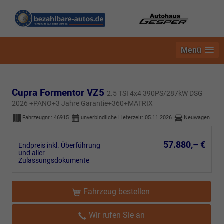
Menü
Cupra Formentor VZ5
2.5 TSI 4x4 390PS/287kW DSG
2026 +PANO+3 Jahre Garantie+360+MATRIX
Fahrzeugnr.:
46915
unverbindliche Lieferzeit:
05.11.2026
Neuwagen
57.880,– €
Endpreis inkl. Überführung
und aller
Zulassungsdokumente
Fahrzeug bestellen
Wir rufen Sie an