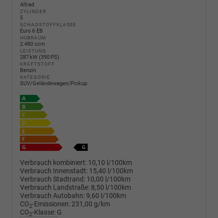
Allrad
ZYLINDER
5
SCHADSTOFFKLASSE
Euro 6 EB
HUBRAUM
2.480 ccm
LEISTUNG
287 kW (390 PS)
KRAFTSTOFF
Benzin
KATEGORIE
SUV/Geländewagen/Pickup
Verbrauch kombiniert:
10,10 l/100km
Verbrauch Innenstadt:
15,40 l/100km
Verbrauch Stadtrand:
10,00 l/100km
Verbrauch Landstraße:
8,50 l/100km
Verbrauch Autobahn:
9,60 l/100km
CO
-Emissionen:
231,00 g/km
2
CO
-Klasse:
G
2