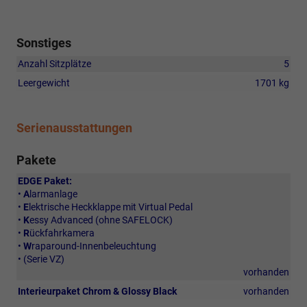
Sonstiges
Anzahl Sitzplätze
5
Leergewicht
1701 kg
Serienausstattungen
Pakete
EDGE Paket:
•
A
larmanlage
•
E
lektrische Heckklappe mit Virtual Pedal
•
K
essy Advanced (ohne SAFELOCK)
•
R
ückfahrkamera
•
W
raparound-Innenbeleuchtung
• (Serie VZ)
vorhanden
Interieurpaket Chrom & Glossy Black
vorhanden