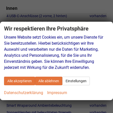
Innen
4 USB-C-Anschlüsse (2 vorne, 2 hinten)
vorhanden
CUPRA Multifunktionslenkrad beheizbar mit Satellitentasten
Wir respektieren Ihre Privatsphäre
vorhanden
Fahrprofilauswahl (Driver Profile Selection)
vorhanden
Unsere Website setzt Cookies ein, um unsere Dienste für
Sitzheizung (Vordersitze)
vorhanden
Sie bereitzustellen. Hierbei berücksichtigen wir Ihre
Auswahl und verarbeiten nur die Daten für Marketing,
VZ5 Aluminiumpedale (dunkel)
vorhanden
Analytics und Personalisierung, für die Sie uns Ihr
Beleuchtete CUPRA Einstiegsleisten
vorhanden
Einverständnis geben. Sie können Ihre Einwilligung
Climatronic 3-Zonen-Klimaautomatik
vorhanden
jederzeit mit Wirkung für die Zukunft widerrufen.
Dachhimmel in Schwarz
vorhanden
Gepäckraum mit doppeltem Ladeboden
vorhanden
Alle akzeptieren
Alle ablehnen
Einstellungen
Innenspiegel automatisch abblendend
vorhanden
Leseleuchten (2 vorne, 2 hinten)
vorhanden
Datenschutzerklärung
Impressum
Mittelarmlehne vorne
vorhanden
Smart Wraparound Ambientebeleuchtung
vorhanden
Sonnenblenden mit beleuchteten Spiegeln
vorhanden