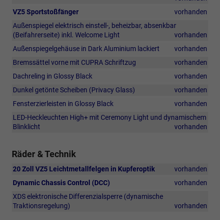
VZ5 Sportstoßfänger
vorhanden
Außenspiegel elektrisch einstell-, beheizbar, absenkbar
(Beifahrerseite) inkl. Welcome Light
vorhanden
Außenspiegelgehäuse in Dark Aluminium lackiert
vorhanden
Bremssättel vorne mit CUPRA Schriftzug
vorhanden
Dachreling in Glossy Black
vorhanden
Dunkel getönte Scheiben (Privacy Glass)
vorhanden
Fensterzierleisten in Glossy Black
vorhanden
LED-Heckleuchten High+ mit Ceremony Light und dynamischem
Blinklicht
vorhanden
Räder & Technik
20 Zoll VZ5 Leichtmetallfelgen in Kupferoptik
vorhanden
Dynamic Chassis Control (DCC)
vorhanden
XDS elektronische Differenzialsperre (dynamische
Traktionsregelung)
vorhanden