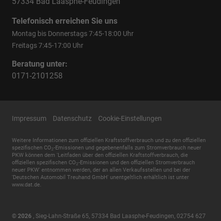
57334 Bad Laasphe-Feudingen
Telefonisch erreichen Sie uns
Montag bis Donnerstags 7:45-18:00 Uhr
Freitags 7:45-17:00 Uhr
Beratung unter:
0171-2101258
Impressum
Datenschutz
Cookie-Einstellungen
Weitere Informationen zum offiziellen Kraftstoffverbrauch und zu den offiziellen
spezifischen CO
-Emissionen und gegebenenfalls zum Stromverbrauch neuer
2
PKW können dem 'Leitfaden über den offiziellen Kraftstoffverbrauch, die
offiziellen spezifischen CO
-Emissionen und den offiziellen Stromverbrauch
2
neuer PKW' entnommen werden, der an allen Verkaufsstellen und bei der
'Deutschen Automobil Treuhand GmbH' unentgeltlich erhältlich ist unter
www.dat.de.
© 2026
,
Sieg-Lahn-Straße 65
,
57334
Bad Laasphe-Feudingen,
02754 627