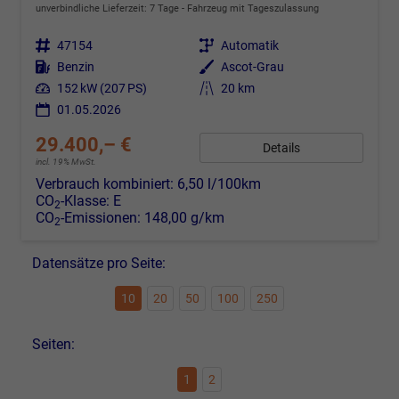
unverbindliche Lieferzeit:
7 Tage
Fahrzeug mit Tageszulassung
Fahrzeugnr.
47154
Getriebe
Automatik
Kraftstoff
Benzin
Außenfarbe
Ascot-Grau
Leistung
152 kW (207 PS)
Kilometerstand
20 km
01.05.2026
29.400,– €
Details
incl. 19% MwSt.
Verbrauch kombiniert:
6,50 l/100km
CO
-Klasse:
E
2
CO
-Emissionen:
148,00 g/km
2
Datensätze pro Seite:
10
20
50
100
250
Seiten:
1
2