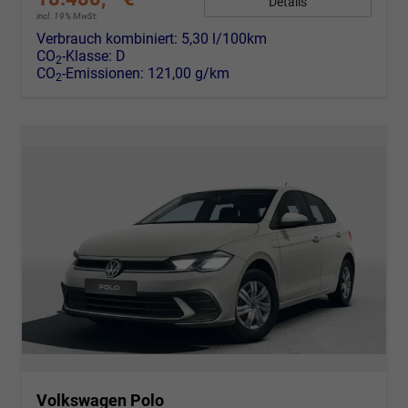
Details
incl. 19% MwSt.
Verbrauch kombiniert:
5,30 l/100km
CO
-Klasse:
D
2
CO
-Emissionen:
121,00 g/km
2
Volkswagen Polo