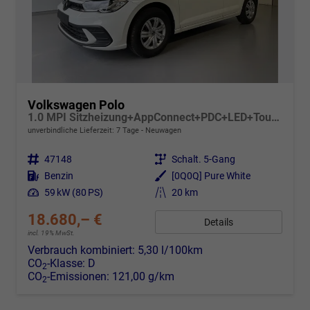
Volkswagen Polo
1.0 MPI Sitzheizung+AppConnect+PDC+LED+Touch+Lichtsensor+MultiLenkrad
unverbindliche Lieferzeit:
7 Tage
Neuwagen
Fahrzeugnr.
47148
Getriebe
Schalt. 5-Gang
Kraftstoff
Benzin
Außenfarbe
[0Q0Q] Pure White
Leistung
59 kW (80 PS)
Kilometerstand
20 km
18.680,– €
Details
incl. 19% MwSt.
Verbrauch kombiniert:
5,30 l/100km
CO
-Klasse:
D
2
CO
-Emissionen:
121,00 g/km
2