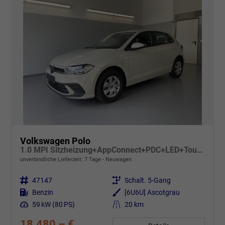
Volkswagen Polo
1.0 MPI Sitzheizung+AppConnect+PDC+LED+Touch+Lichtsensor+MultiLenkrad
unverbindliche Lieferzeit:
7 Tage
Neuwagen
Fahrzeugnr.
47147
Getriebe
Schalt. 5-Gang
Kraftstoff
Benzin
Außenfarbe
[6U6U] Ascotgrau
Leistung
59 kW (80 PS)
Kilometerstand
20 km
18.480,– €