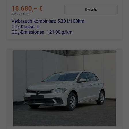
18.680,– €
Details
incl. 19% MwSt.
Verbrauch kombiniert:
5,30 l/100km
CO
-Klasse:
D
2
CO
-Emissionen:
121,00 g/km
2