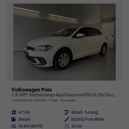
Volkswagen Polo
1.0 MPI Sitzheizung+AppConnect+PDC+LED+Touch+Lichtsensor+MultiLenkrad
unverbindliche Lieferzeit:
7 Tage
Neuwagen
Fahrzeugnr.
47149
Getriebe
Schalt. 5-Gang
Kraftstoff
Benzin
Außenfarbe
[0Q0Q] Pure White
Leistung
59 kW (80 PS)
Kilometerstand
20 km