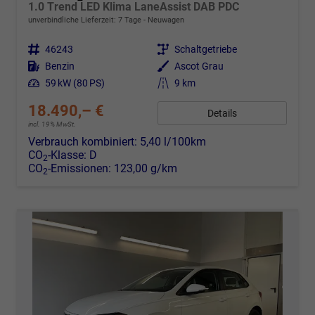
1.0 Trend LED Klima LaneAssist DAB PDC
unverbindliche Lieferzeit:
7 Tage
Neuwagen
Fahrzeugnr.
46243
Getriebe
Schaltgetriebe
Kraftstoff
Benzin
Außenfarbe
Ascot Grau
Leistung
59 kW (80 PS)
Kilometerstand
9 km
18.490,– €
Details
incl. 19% MwSt.
Verbrauch kombiniert:
5,40 l/100km
CO
-Klasse:
D
2
CO
-Emissionen:
123,00 g/km
2