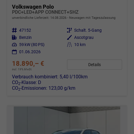
Volkswagen Polo
PDC+LED+APP CONNECT+SHZ
unverbindliche Lieferzeit:
14.08.2026
Neuwagen mit Tageszulassung
Fahrzeugnr.
47152
Getriebe
Schalt. 5-Gang
Kraftstoff
Benzin
Außenfarbe
Ascotgrau
Leistung
59 kW (80 PS)
Kilometerstand
10 km
01.06.2026
18.890,– €
Details
incl. 19% MwSt.
Verbrauch kombiniert:
5,40 l/100km
CO
-Klasse:
D
2
CO
-Emissionen:
123,00 g/km
2