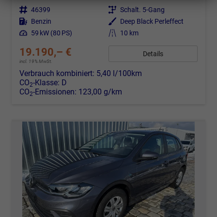
Fahrzeugnr.
46399
Getriebe
Schalt. 5-Gang
Kraftstoff
Benzin
Außenfarbe
Deep Black Perleffect
Leistung
59 kW (80 PS)
Kilometerstand
10 km
19.190,– €
Details
incl. 19% MwSt.
Verbrauch kombiniert:
5,40 l/100km
CO
-Klasse:
D
2
CO
-Emissionen:
123,00 g/km
2