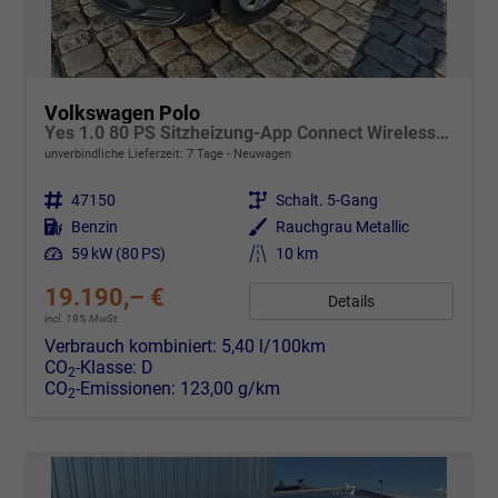
Volkswagen Polo
Yes 1.0 80 PS Sitzheizung-App Connect Wireless-Einparkhilfe-Klima-Sofort
unverbindliche Lieferzeit:
7 Tage
Neuwagen
Fahrzeugnr.
47150
Getriebe
Schalt. 5-Gang
Kraftstoff
Benzin
Außenfarbe
Rauchgrau Metallic
Leistung
59 kW (80 PS)
Kilometerstand
10 km
19.190,– €
Details
incl. 19% MwSt.
Verbrauch kombiniert:
5,40 l/100km
CO
-Klasse:
D
2
CO
-Emissionen:
123,00 g/km
2