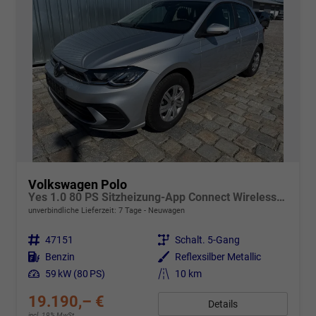
Volkswagen Polo
Yes 1.0 80 PS Sitzheizung-App Connect Wireless-Einparkhilfe-Klima-Sofort
unverbindliche Lieferzeit:
7 Tage
Neuwagen
Fahrzeugnr.
47151
Getriebe
Schalt. 5-Gang
Kraftstoff
Benzin
Außenfarbe
Reflexsilber Metallic
Leistung
59 kW (80 PS)
Kilometerstand
10 km
19.190,– €
Details
incl. 19% MwSt.