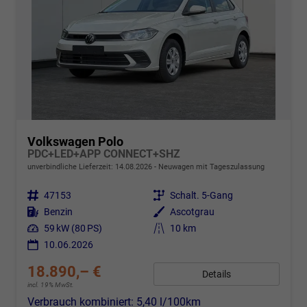
Volkswagen Polo
PDC+LED+APP CONNECT+SHZ
unverbindliche Lieferzeit:
14.08.2026
Neuwagen mit Tageszulassung
Fahrzeugnr.
47153
Getriebe
Schalt. 5-Gang
Kraftstoff
Benzin
Außenfarbe
Ascotgrau
Leistung
59 kW (80 PS)
Kilometerstand
10 km
10.06.2026
18.890,– €
Details
incl. 19% MwSt.
Verbrauch kombiniert:
5,40 l/100km