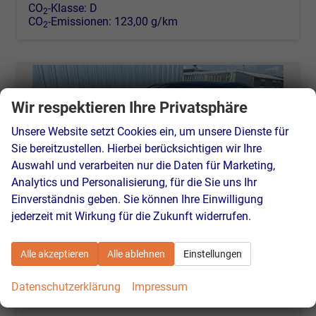
CO
-Klasse:
D
2
CO
-Emissionen:
123,00 g/km
2
Wir respektieren Ihre Privatsphäre
Unsere Website setzt Cookies ein, um unsere Dienste für
Sie bereitzustellen. Hierbei berücksichtigen wir Ihre
Auswahl und verarbeiten nur die Daten für Marketing,
Analytics und Personalisierung, für die Sie uns Ihr
Einverständnis geben. Sie können Ihre Einwilligung
jederzeit mit Wirkung für die Zukunft widerrufen.
Alle akzeptieren
Alle ablehnen
Einstellungen
Volkswagen Polo
Datenschutzerklärung
Impressum
Yes 1.0 80 PS Sitzheizung-App Connect Wireless-Einparkhilfe-Klima-Sofort
unverbindliche Lieferzeit:
7 Tage
Neuwagen