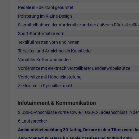
Pedale in Edelstahl gebürstet
Polsterung im R-Line-Design
Sitzmittelbahnen der Vordersitze und der äußeren Rücksitzplätze
Sport-Komfortsitze vorn
Textilfußmatten vorn und hinten
Türseiten und Armlehnen in Kunstleder
Variabler Kofferraumboden
Vordersitze mit elektrisch verstellbarer Lendenwirbelstütze
Vordersitze mit Höheneinstellung
Zierleisten in Pyritsilber matt
Infotainment & Kommunikation
2 USB-C-Anschlüsse vorne sowie 1 USB-C-Ladeanschluss in der 
6 Lautsprecher
Ambientebeleuchtung 30-farbig, Dekore in den Türen vorn du
App-Connect Wireless für Apple CarPlay und Android Auto