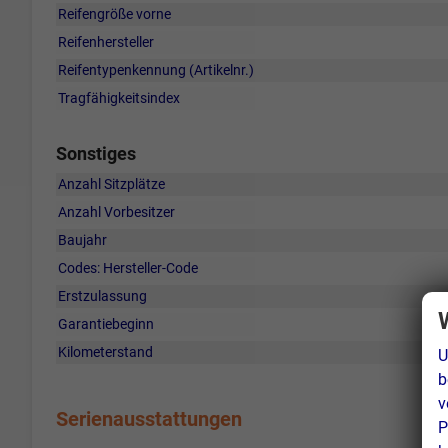
Reifengröße vorne
Reifenhersteller
Reifentypenkennung (Artikelnr.)
Tragfähigkeitsindex
Sonstiges
Anzahl Sitzplätze
Anzahl Vorbesitzer
Baujahr
Codes: Hersteller-Code
Erstzulassung
Garantiebeginn
Kilometerstand
U
b
v
Serienausstattungen
P