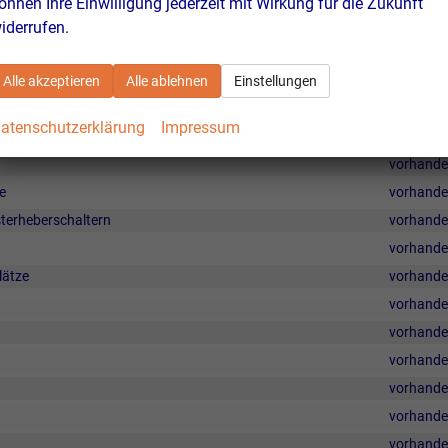
önnen Ihre Einwilligung jederzeit mit Wirkung für die Zukunft
iderrufen.
vorhand
vorhand
Alle akzeptieren
Alle ablehnen
Einstellungen
Bedienelementen hinten und 3-Zonen-Temperaturregelung
vorhand
atenschutzerklärung
Impressum
vorhand
vorhand
e
vorhand
sterheberschaltern
vorhand
vorhand
lätze
vorhand
vorhand
vorhand
vorhand
vorhand
vorhand
vorhand