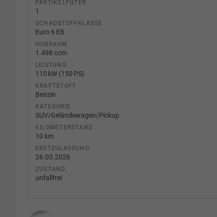
PARTIKELFILTER
1
SCHADSTOFFKLASSE
Euro 6 EB
HUBRAUM
1.498 ccm
LEISTUNG
110 kW (150 PS)
KRAFTSTOFF
Benzin
KATEGORIE
SUV/Geländewagen/Pickup
KILOMETERSTAND
10 km
ERSTZULASSUNG
26.03.2026
ZUSTAND
unfallfrei