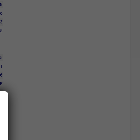
18
o
3
5
5
1
6
E
26
26
0