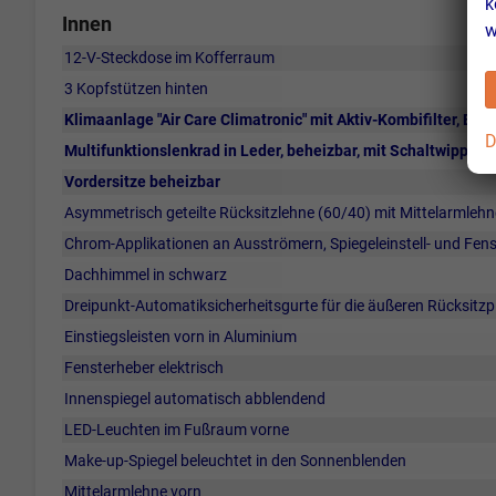
k
Innen
w
12-V-Steckdose im Kofferraum
3 Kopfstützen hinten
Klimaanlage "Air Care Climatronic" mit Aktiv-Kombifilter, 
D
Multifunktionslenkrad in Leder, beheizbar, mit Schaltwippen
Vordersitze beheizbar
Asymmetrisch geteilte Rücksitzlehne (60/40) mit Mittelarmlehn
Chrom-Applikationen an Ausströmern, Spiegeleinstell- und Fen
Dachhimmel in schwarz
Dreipunkt-Automatiksicherheitsgurte für die äußeren Rücksitzp
Einstiegsleisten vorn in Aluminium
Fensterheber elektrisch
Innenspiegel automatisch abblendend
LED-Leuchten im Fußraum vorne
Make-up-Spiegel beleuchtet in den Sonnenblenden
Mittelarmlehne vorn