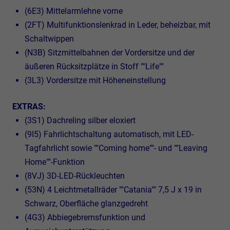
(6E3) Mittelarmlehne vorne
(2FT) Multifunktionslenkrad in Leder, beheizbar, mit
Schaltwippen
(N3B) Sitzmittelbahnen der Vordersitze und der
äußeren Rücksitzplätze in Stoff ""Life""
(3L3) Vordersitze mit Höheneinstellung
EXTRAS:
(3S1) Dachreling silber eloxiert
(9I5) Fahrlichtschaltung automatisch, mit LED-
Tagfahrlicht sowie ""Coming home""- und ""Leaving
Home""-Funktion
(8VJ) 3D-LED-Rückleuchten
(53N) 4 Leichtmetallräder ""Catania"" 7,5 J x 19 in
Schwarz, Oberfläche glanzgedreht
(4G3) Abbiegebremsfunktion und