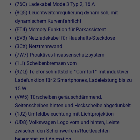
(76C) Ladekabel Mode 3 Typ 2, 16 A
(8Q5) Leuchtweitenregulierung dynamisch, mit
dynamischem Kurvenfahrlicht
(FT4) Memory-Funktion für Parkassistent
(EV3) Netzladekabel für Haushalts-Steckdose
(3CX) Netztrennwand
(7W7) Proaktives Insassenschutzsystem
(1LI) Scheibenbremsen vorn
(9ZQ) Telefonschnittstelle ""Comfort"" mit induktiver
Ladefunktion für 2 Smartphones, Ladeleistung bis zu
15 W
(VW5) Türscheiben geräuschdämmend,
Seitenscheiben hinten und Heckscheibe abgedunkelt
(1J2) Umfeldbeleuchtung mit Lichtprojektion
(UD8) Volkswagen Logo vorn und hinten, Leiste
zwischen den Scheinwerfern/Rückleuchten
beleuchtet, mit Animation