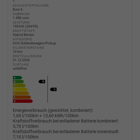
1
SCHADSTOFFKLASSE
Euro 6
HUBRAUM
1.498 ccm
LEISTUNG
150 kW (204 PS)
KRAFTSTOFF
Hybrid Benzin
KATEGORIE
SUV/Geländewagen/Pickup
KILOMETERSTAND
10 km
ERSTZULASSUNG
01.12.2025
ZUSTAND
unfallfrei
Energieverbrauch (gewichtet, kombiniert):
1,60 l/100km + 13,60 kWh/100km
Kraftstoffverbrauch bei entladener Batterie kombiniert:
5,70 l/100km
Kraftstoffverbrauch bei entladener Batterie Innenstadt:
7,10 l/100km