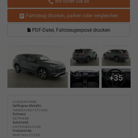
Wir rufen Sie an
Fahrzeug drucken, parken oder vergleichen
PDF-Datei, Fahrzeugexposé drucken
+35
AUSSENFARBE
Delfingrau Metallic
INNENAUSSTATTUNG
Schwarz
GETRIEBE
Automatik
ANTRIEBSACHSE
Frontantrieb
PARTIKELFILTER