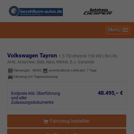
Menü
Volkswagen Tayron
1.5 TSI eHybrid 150 kW Life Life,
AHK, AreaView, Side, Navi, Winter, 5-J. Garantie
Fahrzeugnr.:
46595
unverbindliche Lieferzeit:
7 Tage
Fahrzeug mit Tageszulassung
48.495,– €
Endpreis inkl. Überführung
und aller
Zulassungsdokumente
Fahrzeug bestellen