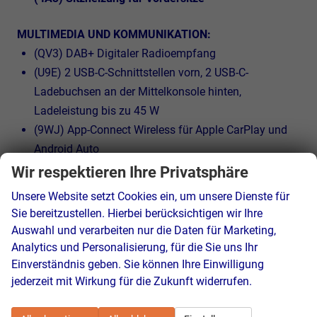
MULTIMEDIA UND KOMMUNIKATION:
(QV3) DAB+ Digitaler Radioempfang
(U9E) 2 USB-C-Schnittstellen vorn, 2 USB-C-
Ladebuchsen an der Mittelkonsole hinten,
Ladeleistung bis zu 45 W
(9WJ) App-Connect Wireless für Apple CarPlay und
Android Auto
(QH1) Sprachsteuerung
Wir respektieren Ihre Privatsphäre
Unsere Website setzt Cookies ein, um unsere Dienste für
SICHERHEIT:
Sie bereitzustellen. Hierbei berücksichtigen wir Ihre
(4L6) Innenspiegel automatisch abblendend
Auswahl und verarbeiten nur die Daten für Marketing,
(UG1) Berganfahrassistent
Analytics und Personalisierung, für die Sie uns Ihr
(LT2) Geschwindigkeitsbegrenzer mit
Einverständnis geben. Sie können Ihre Einwilligung
vorausschauender Regelung
jederzeit mit Wirkung für die Zukunft widerrufen.
(7AL) Diebstahlwarnanlage mit