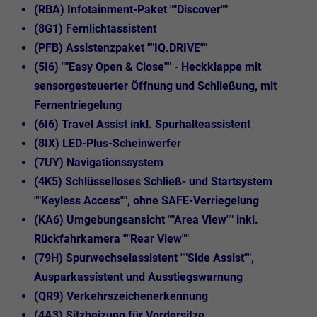
(RBA) Infotainment-Paket ""Discover""
(8G1) Fernlichtassistent
(PFB) Assistenzpaket ""IQ.DRIVE""
(5I6) ""Easy Open & Close"" - Heckklappe mit
sensorgesteuerter Öffnung und Schließung, mit
Fernentriegelung
(6I6) Travel Assist inkl. Spurhalteassistent
(8IX) LED-Plus-Scheinwerfer
(7UY) Navigationssystem
(4K5) Schlüsselloses Schließ- und Startsystem
""Keyless Access"", ohne SAFE-Verriegelung
(KA6) Umgebungsansicht ""Area View"" inkl.
Rückfahrkamera ""Rear View""
(79H) Spurwechselassistent ""Side Assist"",
Ausparkassistent und Ausstiegswarnung
(QR9) Verkehrszeichenerkennung
(4A3) Sitzheizung für Vordersitze