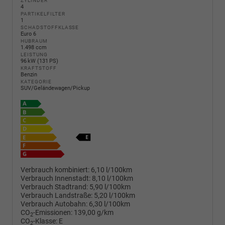
ZYLINDER
4
PARTIKELFILTER
1
SCHADSTOFFKLASSE
Euro 6
HUBRAUM
1.498 ccm
LEISTUNG
96 kW (131 PS)
KRAFTSTOFF
Benzin
KATEGORIE
SUV/Geländewagen/Pickup
Verbrauch kombiniert:
6,10 l/100km
Verbrauch Innenstadt:
8,10 l/100km
Verbrauch Stadtrand:
5,90 l/100km
Verbrauch Landstraße:
5,20 l/100km
Verbrauch Autobahn:
6,30 l/100km
CO
-Emissionen:
139,00 g/km
2
CO
-Klasse:
E
2