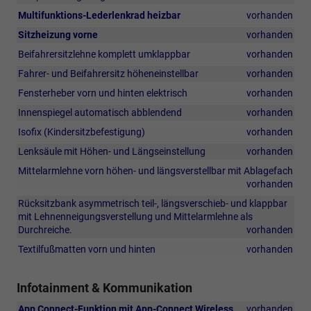
Aktiv-
den
sensorgesteuerte
Multifunktions-Lederlenkrad heizbar
vorhanden
Kombifilter
Parkassistenten
Gepäckraumöffnung
(Bedienungselementen
Sitzheizung vorne
vorhanden
„Park
und
hinten
Assist“,
elektrische
Beifahrersitzlehne komplett umklappbar
vorhanden
und
elektrisch
Schließung
3-
Fahrer- und Beifahrersitz höheneinstellbar
vorhanden
verstellbare,
Zonen-
anklappbare
Fensterheber vorn und hinten elektrisch
vorhanden
Temperaturregelung)
und
Innenspiegel automatisch abblendend
vorhanden
beheizbare
Außenspiegel
Isofix (Kindersitzbefestigung)
vorhanden
mit
Lenksäule mit Höhen- und Längseinstellung
vorhanden
Memory-
Funktion
Mittelarmlehne vorn höhen- und längsverstellbar mit Ablagefach
und
vorhanden
automatischer
Rücksitzbank asymmetrisch teil-, längsverschieb- und klappbar
Abblendfunktion
mit Lehnenneigungsverstellung und Mittelarmlehne als
auf
Durchreiche.
vorhanden
der
Fahrerseite,
Textilfußmatten vorn und hinten
vorhanden
230-
V-
Steckdose
Infotainment & Kommunikation
im
App Connect-Funktion mit App-Connect Wireless
vorhanden