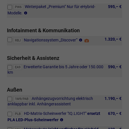
Winterpaket „Premium“ Nur für eHybrid-
595,– €
PW6
Beheizte
Modelle.
Außensitze
hinten,
Verbundglas-
Infotainment & Kommunikation
Windschutzscheibe
Sprachassistent
1.320,– €
mit
Navigationssystem „Discover“
Detail
RBJ
„IDA“
Heizung,
Foto
mit
Infrarot-
ChatGPT-
Abreißglas,
Sicherheit & Assistenz
Funktion
Wärme-
(eingeschränkte
Erweiterte Garantie bis 5 Jahre oder 150.000
590,– €
und
EA9
Sprachverfügbarkeit),
km
Schalldämmung.
2
USB-
C-
Außen
Anschlüsse
Anhängezugvorrichtung elektrisch
1.190,– €
1M9/PAB
im
anklappbar inkl. Anhängerassistent
hinteren
Bereich
HD-Matrix-Scheinwerfer "IQ.LIGHT"
ersetzt
670,– €
PLB
der
3D-
PLA LED-Plus-Scheinwerfer
Mittelkonsole
LED-
mit