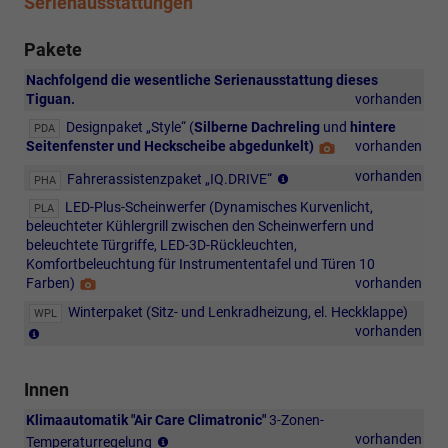
Serienausstattungen
Pakete
Nachfolgend die wesentliche Serienausstattung dieses
Tiguan.
vorhanden
Designpaket „Style“ (
Silberne Dachreling
und
hintere
PDA
Seitenfenster und Heckscheibe abgedunkelt)
Detail
vorhanden
Foto
Fahrerassistenz
vorhanden
Fahrerassistenzpaket „IQ.DRIVE“
PHA
„Travel
LED-Plus-Scheinwerfer (Dynamisches Kurvenlicht,
PLA
Assist“,
beleuchteter Kühlergrill zwischen den Scheinwerfern und
Notfallassistent
beleuchtete Türgriffe, LED-3D-Rückleuchten,
„Emergency
Komfortbeleuchtung für Instrumententafel und Türen 10
Assist“,
Farben)
Detail
vorhanden
360°-
Foto
Rundumkamera
Winterpaket (Sitz- und Lenkradheizung, el. Heckklappe)
WPL
„Area
beheizbares
vorhanden
View“
Multifunktions-
inklusive
Lederlenkrad
Rückfahrkamera,
Innen
mit
Memory-
Gangwahlschalter,
Klimaautomatik "Air Care Climatronic"
3-Zonen-
Funktion
beheizbare
mit
vorhanden
für
Temperaturregelung
Vordersitze,