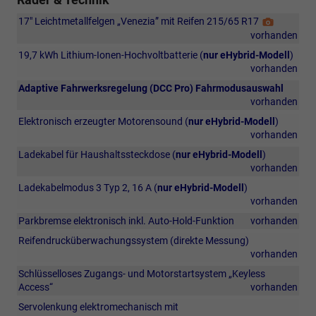
17" Leichtmetallfelgen „Venezia” mit Reifen 215/65 R17
Detail
Foto
vorhanden
19,7 kWh Lithium-Ionen-Hochvoltbatterie (
nur eHybrid-Modell
)
vorhanden
Adaptive Fahrwerksregelung (DCC Pro) Fahrmodusauswahl
vorhanden
Elektronisch erzeugter Motorensound (
nur eHybrid-Modell
)
vorhanden
Ladekabel für Haushaltssteckdose (
nur eHybrid-Modell
)
vorhanden
Ladekabelmodus 3 Typ 2, 16 A (
nur eHybrid-Modell
)
vorhanden
Parkbremse elektronisch inkl. Auto-Hold-Funktion
vorhanden
Reifendrucküberwachungssystem (direkte Messung)
vorhanden
Schlüsselloses Zugangs- und Motorstartsystem „Keyless
Access“
vorhanden
Servolenkung elektromechanisch mit