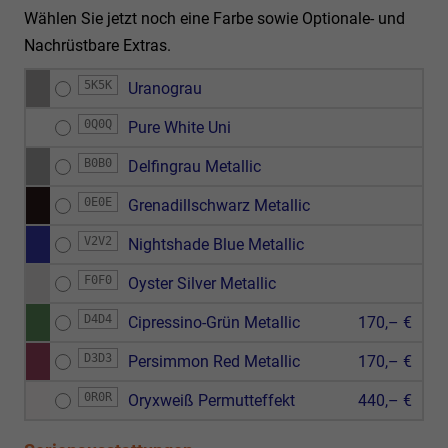
Wählen Sie jetzt noch eine Farbe sowie Optionale- und
Nachrüstbare Extras.
5K5K
Uranograu
0Q0Q
Pure White Uni
B0B0
Delfingrau Metallic
0E0E
Grenadillschwarz Metallic
V2V2
Nightshade Blue Metallic
F0F0
Oyster Silver Metallic
D4D4
Cipressino-Grün Metallic
170,– €
D3D3
Persimmon Red Metallic
170,– €
0R0R
Oryxweiß Permutteffekt
440,– €