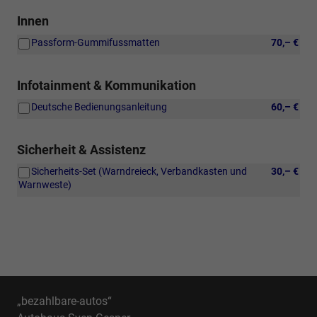
HD-
Innen
Matrix-
Scheinwerfer,
Passform-Gummifussmatten
70,– €
Leuchtweitenregulierung
dynamisch,
mit
Infotainment & Kommunikation
dynamischem
Kurvenfahrlicht,
Deutsche Bedienungsanleitung
60,– €
Volkswagen
Logo
vorn
Sicherheit & Assistenz
und
hinten,
Sicherheits-Set (Warndreieck, Verbandkasten und
30,– €
Leiste
Warnweste)
zwischen
den
Scheinwerfern/Rückleuchten
beleuchtet,
mit
Animation
„bezahlbare-autos“