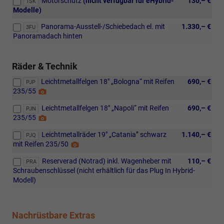
Motorschutz
(nicht verfügbar für eHybrid-
130,– €
Rückleuchten
1SK
Ladefunktion
Modelle)
mit
bis
dynamischer
zu
Panorama-Ausstell-/Schiebedach el. mit
1.330,– €
3FU
Blinkleuchte,
45
Panoramadach hinten
Abbiege-
W,
und
Handy-
Schlechtwetterlicht,
Schnittstelle
Räder & Technik
Ambientebeleuchtung
„Comfort“
10-
Leichtmetallfelgen 18" „Bologna“ mit Reifen
690,– €
mit
PJP
farbig,
235/55
Detail
kabelloser
in
Foto
Ladefunktion.
der
Leichtmetallfelgen 18" „Napoli“ mit Reifen
690,– €
PJN
Details
Instrumententafel
235/55
Detail
siehe
sowie
Foto
volkswagen.de
in
Leichtmetallräder 19" „Catania” schwarz
1.140,– €
PJQ
den
mit Reifen 235/50
Detail
Türen,
Foto
Reserverad (Notrad) inkl. Wagenheber mit
110,– €
PRA
Dynamischer
Schraubenschlüssel (nicht erhältlich für das Plug In Hybrid-
Fernlichtassistent
Modell)
"Dynamic
Light
Assist",
IQ.LIGHT
Nachrüstbare Extras
-