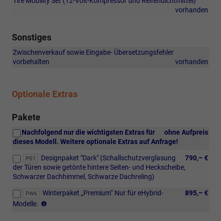
Tire Mobility Set (12-Volt-Kompressor und Reifendichtmittel)
vorhanden
Sonstiges
Zwischenverkauf sowie Eingabe- Übersetzungsfehler
vorbehalten
vorhanden
Optionale Extras
Pakete
Nachfolgend nur die wichtigsten Extras für
ohne Aufpreis
dieses Modell. Weitere optionale Extras auf Anfrage!
Designpaket "Dark" (Schallschutzverglasung
790,– €
PS1
der Türen sowie getönte hintere Seiten- und Heckscheibe,
Schwarzer Dachhimmel, Schwarze Dachreling)
Winterpaket „Premium“ Nur für eHybrid-
895,– €
PW6
Beheizte
Modelle.
Außensitze