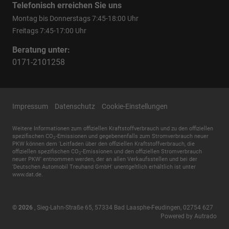
Telefonisch erreichen Sie uns
Montag bis Donnerstags 7:45-18:00 Uhr
Freitags 7:45-17:00 Uhr
Beratung unter:
0171-2101258
Impressum
Datenschutz
Cookie-Einstellungen
Weitere Informationen zum offiziellen Kraftstoffverbrauch und zu den offiziellen
spezifischen CO
-Emissionen und gegebenenfalls zum Stromverbrauch neuer
2
PKW können dem 'Leitfaden über den offiziellen Kraftstoffverbrauch, die
offiziellen spezifischen CO
-Emissionen und den offiziellen Stromverbrauch
2
neuer PKW' entnommen werden, der an allen Verkaufsstellen und bei der
'Deutschen Automobil Treuhand GmbH' unentgeltlich erhältlich ist unter
www.dat.de.
© 2026
,
Sieg-Lahn-Straße 65
,
57334
Bad Laasphe-Feudingen,
02754 627
Powered by Autrado