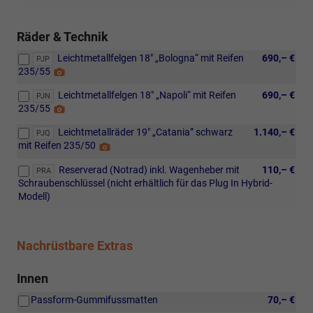
W,
und
Handy-
Schlechtwetterlicht,
Schnittstelle
Räder & Technik
Ambientebeleuchtung
„Comfort“
10-
Leichtmetallfelgen 18" „Bologna“ mit Reifen
690,– €
mit
PJP
farbig,
235/55
Detail
kabelloser
in
Foto
Ladefunktion.
der
Leichtmetallfelgen 18" „Napoli“ mit Reifen
690,– €
PJN
Details
Instrumententafel
235/55
Detail
siehe
sowie
Foto
volkswagen.de
in
Leichtmetallräder 19" „Catania” schwarz
1.140,– €
PJQ
den
mit Reifen 235/50
Detail
Türen,
Foto
Reserverad (Notrad) inkl. Wagenheber mit
110,– €
PRA
Dynamischer
Schraubenschlüssel (nicht erhältlich für das Plug In Hybrid-
Fernlichtassistent
Modell)
"Dynamic
Light
Assist",
IQ.LIGHT
Nachrüstbare Extras
-
HD-
Innen
Matrix-
Scheinwerfer,
Passform-Gummifussmatten
70,– €
Leuchtweitenregulierung