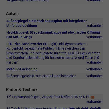
Wegfahrsperre elektronisch
vorhanden
Außen
Außenspiegel elektrisch anklappbar mit integrierter
Umfeldbeleuchtung
vorhanden
Heckklappe el. (Gepäckraumklappe mit elektrischer Öffnung
und Schließung)
vorhanden
LED-Plus-Scheinwerfer (iQ Light)
inkl. dynamischem
Kurvenlicht, beleuchtete Kühlergrilllinie zwischen den
Scheinwerfern und beleuchtete Türgriffe, LED 3D-Heckleuchten
und Komfortbeleuchtung für Instrumententafel und Türen (10
Farben)
vorhanden
Metallic-Lackierung
vorhanden
Außenspiegel elektrisch einstell- und beheizbar
vorhanden
Räder & Technik
17" Leichtmetallfelgen „Venezia” mit Reifen 215/65 R17
Detail
Foto
vorhanden
19,7 kWh Lithium-Ionen-Hochvoltbatterie (
nur eHybrid-Modell
)