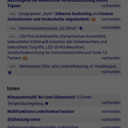
Nachfolgend die wesentliche Serienausstattung dieses
Tiguan.
vorhanden
Designpaket „Style“ (
Silberne Dachreling
und
hintere
PDA
Seitenfenster und Heckscheibe abgedunkelt)
Detail
vorhanden
Foto
Fahrerassistenz
vorhanden
Fahrerassistenzpaket „IQ.DRIVE“
PHA
„Travel
LED-Plus-Scheinwerfer (Dynamisches Kurvenlicht,
PLA
Assist“,
beleuchteter Kühlergrill zwischen den Scheinwerfern und
Notfallassistent
beleuchtete Türgriffe, LED-3D-Rückleuchten,
„Emergency
Komfortbeleuchtung für Instrumententafel und Türen 10
Assist“,
Farben)
Detail
vorhanden
360°-
Foto
Rundumkamera
Winterpaket (Sitz- und Lenkradheizung, el. Heckklappe)
WPL
„Area
beheizbares
vorhanden
View“
Multifunktions-
inklusive
Lederlenkrad
Rückfahrkamera,
Innen
mit
Memory-
Gangwahlschalter,
Klimaautomatik "Air Care Climatronic"
3-Zonen-
Funktion
beheizbare
mit
vorhanden
für
Temperaturregelung
Vordersitze,
Aktiv-
den
sensorgesteuerte
Multifunktions-Lederlenkrad heizbar
vorhanden
Kombifilter
Parkassistenten
Gepäckraumöffnung
(Bedienungselementen
Sitzheizung vorne
vorhanden
„Park
und
hinten
Assist“,
elektrische
Beifahrersitzlehne komplett umklappbar
vorhanden