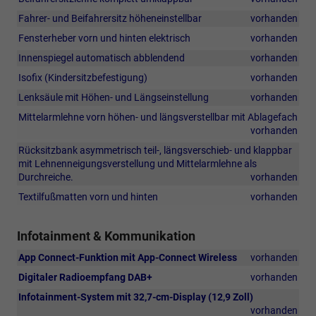
und
elektrisch
Schließung
3-
Fahrer- und Beifahrersitz höheneinstellbar
vorhanden
verstellbare,
Zonen-
anklappbare
Fensterheber vorn und hinten elektrisch
vorhanden
Temperaturregelung)
und
Innenspiegel automatisch abblendend
vorhanden
beheizbare
Außenspiegel
Isofix (Kindersitzbefestigung)
vorhanden
mit
Lenksäule mit Höhen- und Längseinstellung
vorhanden
Memory-
Funktion
Mittelarmlehne vorn höhen- und längsverstellbar mit Ablagefach
und
vorhanden
automatischer
Rücksitzbank asymmetrisch teil-, längsverschieb- und klappbar
Abblendfunktion
mit Lehnenneigungsverstellung und Mittelarmlehne als
auf
Durchreiche.
vorhanden
der
Fahrerseite,
Textilfußmatten vorn und hinten
vorhanden
230-
V-
Steckdose
Infotainment & Kommunikation
im
App Connect-Funktion mit App-Connect Wireless
vorhanden
Gepäckraum
(nicht
Digitaler Radioempfang DAB+
vorhanden
verfügbar
Infotainment-System mit 32,7-cm-Display (12,9 Zoll)
für
vorhanden
eHybrid-