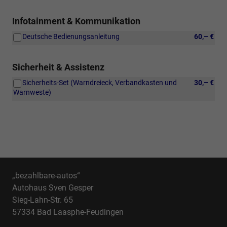
dynamisch,
mit
Infotainment & Kommunikation
dynamischem
Kurvenfahrlicht,
Deutsche Bedienungsanleitung
60,– €
Volkswagen
Logo
vorn
Sicherheit & Assistenz
und
hinten,
Sicherheits-Set (Warndreieck, Verbandkasten und
30,– €
Leiste
Warnweste)
zwischen
den
Scheinwerfern/Rückleuchten
beleuchtet,
mit
Animation
„bezahlbare-autos“
Autohaus Sven Gesper
Sieg-Lahn-Str. 65
57334 Bad Laasphe-Feudingen