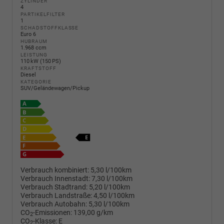
ZYLINDER
4
PARTIKELFILTER
1
SCHADSTOFFKLASSE
Euro 6
HUBRAUM
1.968 ccm
LEISTUNG
110 kW (150 PS)
KRAFTSTOFF
Diesel
KATEGORIE
SUV/Geländewagen/Pickup
Verbrauch kombiniert:
5,30 l/100km
Verbrauch Innenstadt:
7,30 l/100km
Verbrauch Stadtrand:
5,20 l/100km
Verbrauch Landstraße:
4,50 l/100km
Verbrauch Autobahn:
5,30 l/100km
CO
-Emissionen:
139,00 g/km
2
CO
-Klasse:
E
2