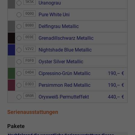
5K5K
Uranograu
0Q0Q
Pure White Uni
B0B0
Delfingrau Metallic
0E0E
Grenadillschwarz Metallic
V2V2
Nightshade Blue Metallic
F0F0
Oyster Silver Metallic
D4D4
Cipressino-Grün Metallic
190,– €
D3D3
Persimmon Red Metallic
190,– €
0R0R
Oryxweiß Permutteffekt
440,– €
Serienausstattungen
Pakete