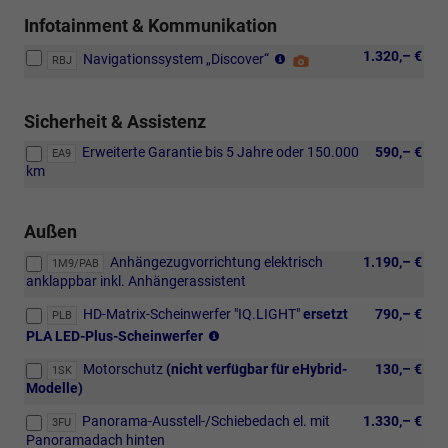
hinten,
Verbundglas-
Infotainment & Kommunikation
Windschutzscheibe
Sprachassistent
1.320,– €
mit
Navigationssystem „Discover“
Detail
RBJ
„IDA“
Heizung,
Foto
mit
Infrarot-
ChatGPT-
Abreißglas,
Sicherheit & Assistenz
Funktion
Wärme-
(eingeschränkte
Erweiterte Garantie bis 5 Jahre oder 150.000
590,– €
und
EA9
Sprachverfügbarkeit),
km
Schalldämmung.
2
USB-
C-
Außen
Anschlüsse
Anhängezugvorrichtung elektrisch
1.190,– €
1M9/PAB
im
anklappbar inkl. Anhängerassistent
hinteren
Bereich
HD-Matrix-Scheinwerfer "IQ.LIGHT"
ersetzt
790,– €
PLB
der
3D-
PLA LED-Plus-Scheinwerfer
Mittelkonsole
LED-
mit
Motorschutz
(nicht verfügbar für eHybrid-
130,– €
Rückleuchten
1SK
Ladefunktion
Modelle)
mit
bis
dynamischer
zu
Panorama-Ausstell-/Schiebedach el. mit
1.330,– €
3FU
Blinkleuchte,
45
Panoramadach hinten
Abbiege-